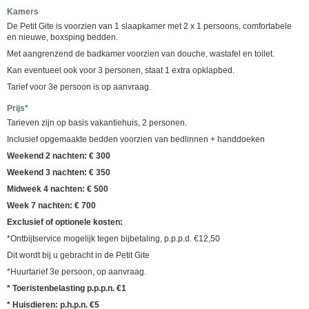
Kamers
De Petit Gite is voorzien van 1 slaapkamer met 2 x 1 persoons, comfortabele
en nieuwe, boxsping bedden.
Met aangrenzend de badkamer voorzien van douche, wastafel en toilet.
Kan eventueel ook voor 3 personen, staat 1 extra opklapbed.
Tarief voor 3e persoon is op aanvraag.
Prijs*
Tarieven zijn op basis vakantiehuis, 2 personen.
Inclusief opgemaakte bedden voorzien van bedlinnen + handdoeken
Weekend 2 nachten: € 300
Weekend 3 nachten: € 350
Midweek 4 nachten: € 500
Week 7 nachten: € 700
Exclusief of optionele kosten:
*Ontbijtservice mogelijk tegen bijbetaling, p.p.p.d. €12,50
Dit wordt bij u gebracht in de Petit Gite
*Huurtarief 3e persoon, op aanvraag.
* Toeristenbelasting p.p.p.n. €1
* Huisdieren: p.h.p.n. €5