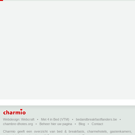
Webdesign:
Webcraft
•
Met 4 in Bed (VTM)
•
bedandbreakfastflanders.be
•
chambre-dhotes.org
•
Beheer hier uw pagina
•
Blog
•
Contact
Charmio geeft een overzicht van bed & breakfasts, charmehotels, gastenkamers,