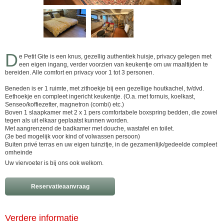
D
e Petit Gite is een knus, gezellig authentiek huisje, privacy gelegen met
een eigen ingang, verder voorzien van keukentje om uw maaltijden te
bereiden. Alle comfort en privacy voor 1 tot 3 personen.
Beneden is er 1 ruimte, met zithoekje bij een gezellige houtkachel, tv/dvd.
Eethoekje en compleet ingericht keukentje. (O.a. met fornuis, koelkast,
Senseo/koffiezetter, magnetron (combi) etc.)
Boven 1 slaapkamer met 2 x 1 pers comfortabele boxspring bedden, die zowel
tegen als uit elkaar geplaatst kunnen worden.
Met aangrenzend de badkamer met douche, wastafel en toilet.
(3e bed mogelijk voor kind of volwassen persoon)
Buiten privé terras en uw eigen tuinzitje, in de gezamenlijk/gedeelde compleet
omheinde
Uw viervoeter is bij ons ook welkom.
Reservatieaanvraag
Verdere informatie