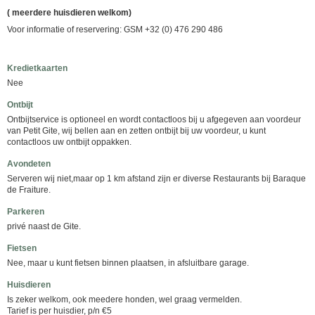
( meerdere huisdieren welkom)
Voor informatie of reservering: GSM +32 (0) 476 290 486
Kredietkaarten
Nee
Ontbijt
Ontbijtservice is optioneel en wordt contactloos bij u afgegeven aan voordeur
van Petit Gite, wij bellen aan en zetten ontbijt bij uw voordeur, u kunt
contactloos uw ontbijt oppakken.
Avondeten
Serveren wij niet,maar op 1 km afstand zijn er diverse Restaurants bij Baraque
de Fraiture.
Parkeren
privé naast de Gite.
Fietsen
Nee, maar u kunt fietsen binnen plaatsen, in afsluitbare garage.
Huisdieren
Is zeker welkom, ook meedere honden, wel graag vermelden.
Tarief is per huisdier, p/n €5