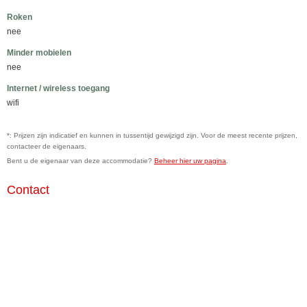
Roken
nee
Minder mobielen
nee
Internet / wireless toegang
wifi
*: Prijzen zijn indicatief en kunnen in tussentijd gewijzigd zijn. Voor de meest recente prijzen,
contacteer de eigenaars.
Bent u de eigenaar van deze accommodatie?
Beheer hier uw pagina
.
Contact