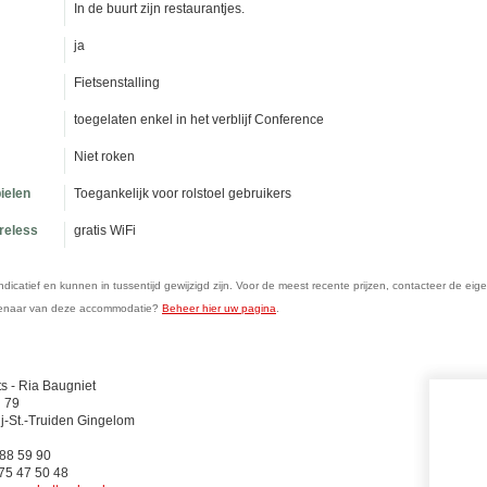
In de buurt zijn restaurantjes.
ja
Fietsenstalling
toegelaten enkel in het verblijf Conference
Niet roken
ielen
Toegankelijk voor rolstoel gebruikers
ireless
gratis WiFi
n indicatief en kunnen in tussentijd gewijzigd zijn. Voor de meest recente prijzen, contacteer de eig
genaar van deze accommodatie?
Beheer hier uw pagina
.
s - Ria Baugniet
 79
ij-St.-Truiden Gingelom
 88 59 90
75 47 50 48