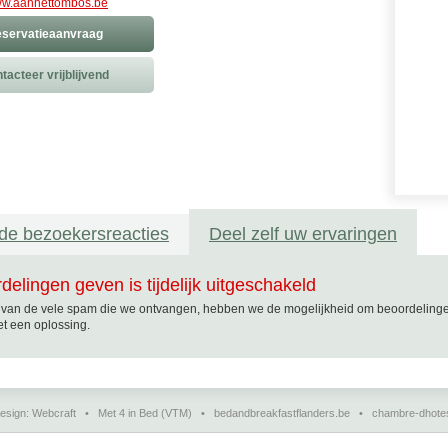
w.aanhettombos.be
servatieaanvraag
tacteer vrijblijvend
de bezoekersreacties
Deel zelf uw ervaringen
delingen geven is tijdelijk uitgeschakeld
van de vele spam die we ontvangen, hebben we de mogelijkheid om beoordelingen t
t een oplossing.
esign:
Webcraft
•
Met 4 in Bed (VTM)
•
bedandbreakfastflanders.be
•
chambre-dhote
charmehotels, gastenkamers, vakantiehuisjes, chambres d'hôtes en guesthouses in Europa.