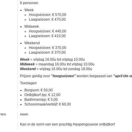
6 personen
Week
Hoogseizoen: € 570,00
Laagseizoen: € 470,00
Midweek
Hoogseizoen: € 440,00
Laagseizoen: € 410,00
Weekend
Hoogseizoen: € 370,00
Laagseizoen: € 370,00
Week
= vrijdag 16.00u tot vrijdag 10.00u
Midweek
= maandag 16.00u tot vrijdag 10.00u
Weekend
= vrijdag 16.00u tot zondag 18.00u
Prijzen geldig voor
"hoogseizoen"
worden toegepast van
"april t/m
Toeslagen
Borgsom: € 50,00
Ontbijtkorf /pp: € 12,00
Badlinnen/pp: € 5,00
Schoonmaak/verblijf: € 60,00
rten
neen
Kan in de vorm van een prachtig Haspengouwse ontbijtkorf