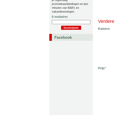
je regelmatig
promotieaanbiedingen en last
minutes van B&B's en
vakantiewoningen.
E-mailadres
Verdere 
Kamers
Facebook
Prijs*