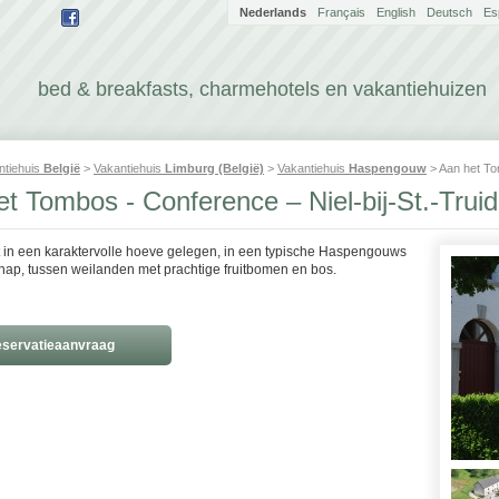
Nederlands
Français
English
Deutsch
Es
bed & breakfasts, charmehotels en vakantiehuizen
ntiehuis
België
>
Vakantiehuis
Limburg (België)
>
Vakantiehuis
Haspengouw
> Aan het To
t Tombos - Conference – Niel-bij-St.-Tru
t in een karaktervolle hoeve gelegen, in een typische Haspengouws
hap, tussen weilanden met prachtige fruitbomen en bos.
servatieaanvraag