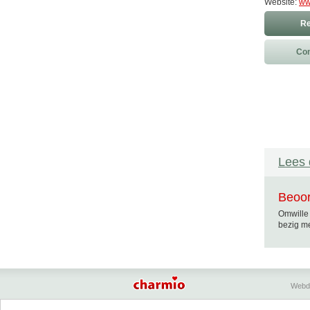
Website:
ww
Re
Con
Lees 
Beoor
Omwille 
bezig me
Webd
Charmio geeft een overzicht van bed & breakfasts, 