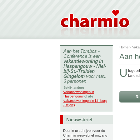
Home
>
Vaka
Aan het Tombos -
Aan he
Conference is een
vakantiewoning in
Haspengouw - Niel-
U
bij-St.-Truiden
logeer
Gingelom
voor max.
landsc
6 personen
Bekijk andere
vakantiewoningen in
Haspengouw
of alle
Re
vakantiewoningen in Limburg
(België)
.
Nieuwsbrief
Door in te schrijven voor de
Charmio nieuwsbrief ontvang