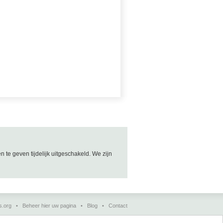
e geven tijdelijk uitgeschakeld. We zijn
s.org
•
Beheer hier uw pagina
•
Blog
•
Contact