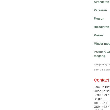
Avondeten
Parkeren
Fietsen
Huisdieren
Roken
Minder mob
Internet / w
toegang
*: Prijzen zij
Bent u de ei
Contact
Fam. Jo Biet
Oude Katsei
3890 Niel-b
België
Tel.: +32 11
GSM: +32 4