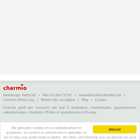
Webdesign:
Webcraft
•
Met 4 in Bed (VTM)
•
bedandbreakfastflanders.be
•
chambre-dhotes.org
•
Beheer hier uw pagina
•
Blog
•
Contact
Charmio geeft een overzicht van bed & breakfasts, charmehotels, gastenkamers,
vakantiehuisjes, chambres d'hôtes en guesthouses in Europa.
Bed & breakfasts, charmehotels en vakantiehuizen
(in het Nederlands)
•
Chambres
We gebruiken cookies om ons websiteverkeer te
d'hôtes, hôtels de charme et logements de vacances
(en français)
•
Bed &
Akkoord
analyseren, om content en advertenties te gebruiken en
breakfasts, charming hotels and holiday accommodations
(in English)
•
Bed &
om functies voor social media te bieden. We delen ook informatie over uw gebruik van onze
Breakfast, Charme-Hotels und Ferienhäuser
(auf Deutsch)
•
Bed & breakfast, hoteles