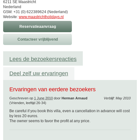
6211 SE Maastricht
Nederland
GSM: +31 (0) 622389624 (Nederland)
Website:
www.maastrichtholidays.nl
Reservatieaanvraag
Contacteer vrijblijvend
Lees de bezoekersreacties
Deel zelf uw ervaringen
Ervaringen van eerdere bezoekers
Geschreven op
1 June 2010
door
Herman Arnaud
Verblijf: May 2010
(Vrienden, leeftijd 26-34)
Be careful if you book this villa, even a cancellation in advance will cost
by less 20 euros.
The owner seems to favor the profit at any price.