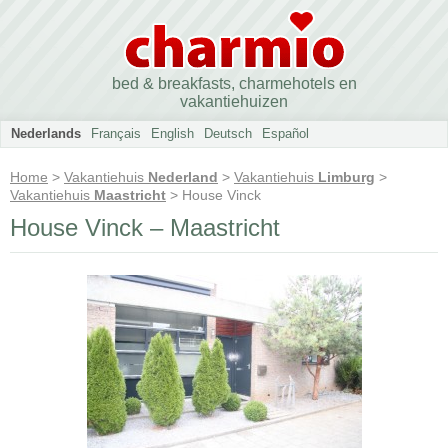
bed & breakfasts, charmehotels en
vakantiehuizen
Nederlands
Français
English
Deutsch
Español
Home
>
Vakantiehuis
Nederland
>
Vakantiehuis
Limburg
>
Vakantiehuis
Maastricht
> House Vinck
House Vinck – Maastricht