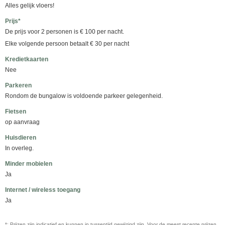
Alles gelijk vloers!
Prijs*
De prijs voor 2 personen is € 100 per nacht.
Elke volgende persoon betaalt € 30 per nacht
Kredietkaarten
Nee
Parkeren
Rondom de bungalow is voldoende parkeer gelegenheid.
Fietsen
op aanvraag
Huisdieren
In overleg.
Minder mobielen
Ja
Internet / wireless toegang
Ja
*: Prijzen zijn indicatief en kunnen in tussentijd gewijzigd zijn. Voor de meest recente prijzen,