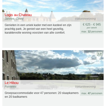
Logis au Chateau
Jannee, Ciney
Vakantiewoning
€ 625 - € 945
Genieten in een uniek kader met een kasteel en zijn
per week
prachtig park. Je geniet van een heel gezellig,
max.
12
personen
karaktervolle woning voorzien van alle comfort.
1.0
Le Hibou
Forrieres
Vakantiewoning
Groepsaccommodatie voor 47 personen: 20 slaapkamers
max.
47
personen
en 20 badkamers