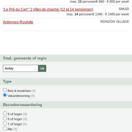
max.
12
personen
€ 660 - € 800
per week
SMUID
"Le Pré du Cerf " 2 gîtes de charme (12 et 14 personnes)
max.
14
personen
€ 1340 - € 1480
per week
RONZON VILLAGE
Ardennes-Roulotte
Stad, gemeente of regio
Type
Bed & breakfast
(4)
Vakantiewoning
(4)
Bezoekerswaardering
9 of hoger
(0)
8 of hoger
(0)
7 of hoger
(0)
Alle
(4)