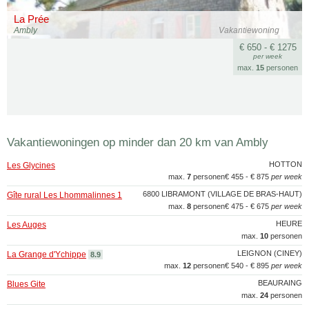
La Prée
Ambly
Vakantiewoning
€ 650 - € 1275
per week
max.
15
personen
Vakantiewoningen op minder dan 20 km van Ambly
HOTTON
Les Glycines
max.
7
personen
€ 455 - € 875
per week
6800 LIBRAMONT (VILLAGE DE BRAS-HAUT)
Gîte rural Les Lhommalinnes 1
max.
8
personen
€ 475 - € 675
per week
HEURE
Les Auges
max.
10
personen
LEIGNON (CINEY)
La Grange d'Ychippe
8.9
max.
12
personen
€ 540 - € 895
per week
BEAURAING
Blues Gite
max.
24
personen