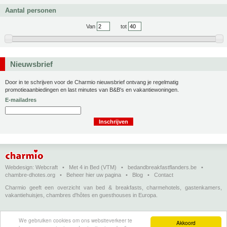
Aantal personen
Van
tot
Nieuwsbrief
Door in te schrijven voor de Charmio nieuwsbrief ontvang je regelmatig
promotieaanbiedingen en last minutes van B&B's en vakantiewoningen.
E-mailadres
Webdesign:
Webcraft
•
Met 4 in Bed (VTM)
•
bedandbreakfastflanders.be
•
chambre-dhotes.org
•
Beheer hier uw pagina
•
Blog
•
Contact
Charmio geeft een overzicht van bed & breakfasts, charmehotels, gastenkamers,
vakantiehuisjes, chambres d'hôtes en guesthouses in Europa.
Bed & breakfasts, charmehotels en vakantiehuizen
(in het Nederlands)
•
Chambres
We gebruiken cookies om ons websiteverkeer te
d'hôtes, hôtels de charme et logements de vacances
(en français)
•
Bed &
Akkoord