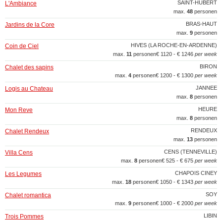
SAINT-HUBERT
L'Ambiance
max.
48
personen
BRAS-HAUT
Jardins de la Core
max.
9
personen
HIVES (LA ROCHE-EN-ARDENNE)
Coin de Ciel
max.
11
personen
€ 1120 - € 1246
per week
BIRON
Chalet des sapins
max.
4
personen
€ 1200 - € 1300
per week
JANNEE
Logis au Chateau
max.
8
personen
HEURE
Mon Reve
max.
8
personen
RENDEUX
Chalet Rendeux
max.
13
personen
CENS (TENNEVILLE)
Villa Cens
max.
8
personen
€ 525 - € 675
per week
CHAPOIS CINEY
Les Legumes
max.
18
personen
€ 1050 - € 1343
per week
SOY
Chalet romantica
max.
9
personen
€ 1000 - € 2000
per week
LIBIN
Trois Pommes