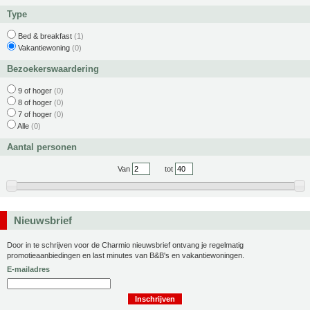
Type
Bed & breakfast
(1)
Vakantiewoning
(0)
Bezoekerswaardering
9 of hoger
(0)
8 of hoger
(0)
7 of hoger
(0)
Alle
(0)
Aantal personen
Van
tot
Nieuwsbrief
Door in te schrijven voor de Charmio nieuwsbrief ontvang je regelmatig
promotieaanbiedingen en last minutes van B&B's en vakantiewoningen.
E-mailadres