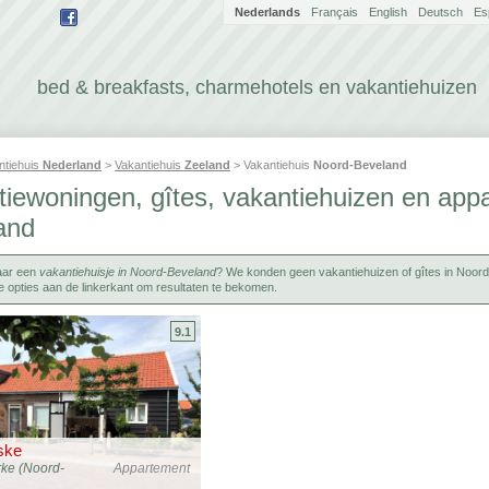
Nederlands
Français
English
Deutsch
Es
bed & breakfasts, charmehotels en vakantiehuizen
ntiehuis
Nederland
>
Vakantiehuis
Zeeland
> Vakantiehuis
Noord-Beveland
tiewoningen, gîtes, vakantiehuizen en app
and
aar een
vakantiehuisje in Noord-Beveland
? We konden geen vakantiehuizen of gîtes in Noord-
 opties aan de linkerkant om resultaten te bekomen.
9.1
ske
ke (Noord-
Appartement