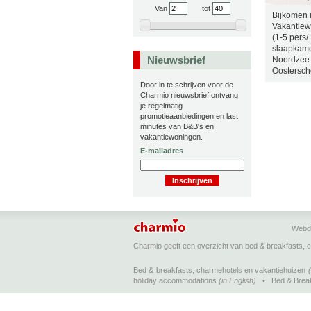
Van
tot
Bijkomen 
Vakantiew
(1-5 pers/
slaapkamer
Nieuwsbrief
Noordzee 
Oostersch
Door in te schrijven voor de
Charmio nieuwsbrief ontvang
je regelmatig
promotieaanbiedingen en last
minutes van B&B's en
vakantiewoningen.
E-mailadres
Webd
Charmio geeft een overzicht van bed & breakfasts, 
Bed & breakfasts, charmehotels en vakantiehuizen
holiday accommodations
(in English)
•
Bed & Brea