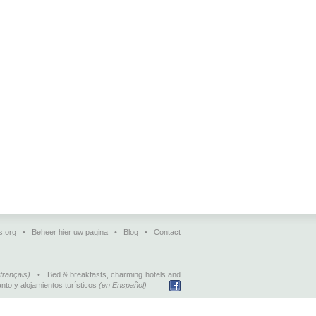
s.org
•
Beheer hier uw pagina
•
Blog
•
Contact
français)
•
Bed & breakfasts, charming hotels and
nto y alojamientos turísticos
(en Enspañol)