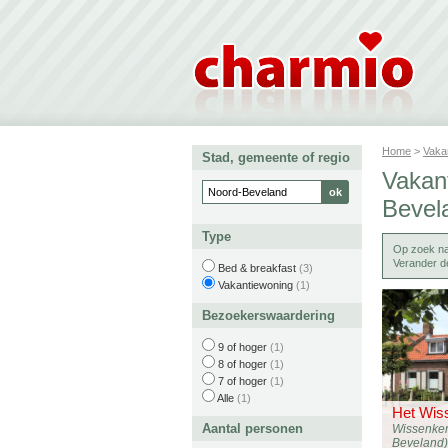
Home
>
Vaka
Stad, gemeente of regio
Vakan
Bevel
Type
Op zoek n
Verander de
Bed & breakfast
(3)
Vakantiewoning
(1)
Bezoekerswaardering
9 of hoger
(1)
8 of hoger
(1)
7 of hoger
(1)
Alle
(1)
Het Wis
Aantal personen
Wissenker
Beveland)