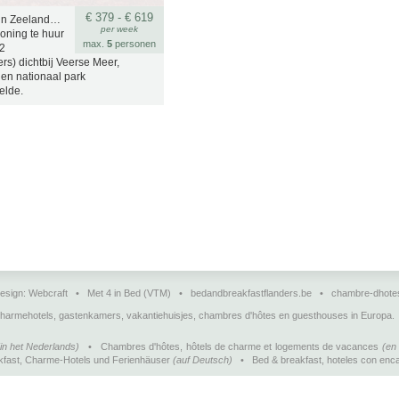
€ 379 - € 619
in Zeeland…
per week
oning te huur
max.
5
personen
 2
s) dichtbij Veerse Meer,
en nationaal park
elde.
esign:
Webcraft
•
Met 4 in Bed (VTM)
•
bedandbreakfastflanders.be
•
chambre-dhote
charmehotels, gastenkamers, vakantiehuisjes, chambres d'hôtes en guesthouses in Europa.
(in het Nederlands)
•
Chambres d'hôtes, hôtels de charme et logements de vacances
(en 
kfast, Charme-Hotels und Ferienhäuser
(auf Deutsch)
•
Bed & breakfast, hoteles con enca