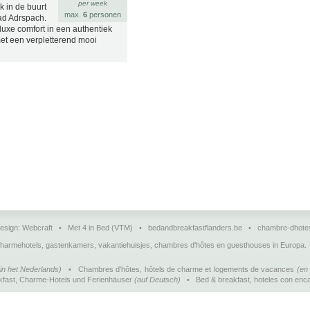
per week
 in de buurt
max.
6
personen
ad Adrspach.
uxe comfort in een authentiek
t een verpletterend mooi
esign:
Webcraft
•
Met 4 in Bed (VTM)
•
bedandbreakfastflanders.be
•
chambre-dhote
charmehotels, gastenkamers, vakantiehuisjes, chambres d'hôtes en guesthouses in Europa.
(in het Nederlands)
•
Chambres d'hôtes, hôtels de charme et logements de vacances
(en 
kfast, Charme-Hotels und Ferienhäuser
(auf Deutsch)
•
Bed & breakfast, hoteles con enca