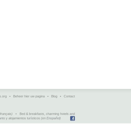
s.org
•
Beheer hier uw pagina
•
Blog
•
Contact
français)
•
Bed & breakfasts, charming hotels and
nto y alojamientos turísticos
(en Enspañol)