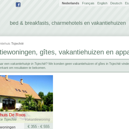
Nederlands
Français
English
Deutsch
Es
bed & breakfasts, charmehotels en vakantiehuizen
ntiehuis
Tsjechië
iewoningen, gîtes, vakantiehuizen en appa
aar een
vakantiehuisje in Tsjechië
? We konden geen vakantiehuizen of gîtes in Tsjechië vinden
erkant om resultaten te bekomen.
ehuis De Roos
ce Tsjechie
Vakantiewoning
€ 355 - € 555
ewoningen