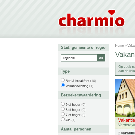
Home
> Vaka
Stad, gemeente of regio
Vakant
Op zoek n
Type
aan de link
Bed & breakfast
(10)
Vakantiewoning
(1)
Bezoekerswaardering
9 of hoger
(0)
8 of hoger
(0)
7 of hoger
(0)
Vakanti
Alle
(1)
Vernerovi
Aantal personen
2 vakanti