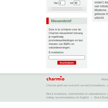
onder1 dak
Van
tot
van rotsst
Moderne, l
gebouw me
uitzicht.
Nieuwsbrief
Door in te schrijven voor de
Charmio nieuwsbrief ontvang
je regelmatig
promotieaanbiedingen en last
minutes van B&B's en
vakantiewoningen.
E-mailadres
Webd
Charmio geeft een overzicht van bed & breakfasts, 
Bed & breakfasts, charmehotels en vakantiehuizen
holiday accommodations
(in English)
•
Bed & Brea