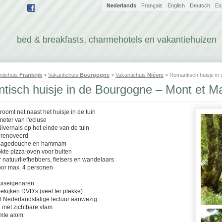
Nederlands
Français
English
Deutsch
Es
bed & breakfasts, charmehotels en vakantiehuizen
ntiehuis
Frankrijk
>
Vakantiehuis
Bourgogne
>
Vakantiehuis
Nièvre
> Romantisch huisje in
tisch huisje in de Bourgogne – Mont et M
stroomt net naast het huisje in de tuin
meter van l'ecluse
ivernais op het einde van de tuin
gerenoveerd
ssagedouche en hammam
okte pizza-oven voor buiten
r natuurliefhebbers, fietsers en wandelaars
voor max. 4 personen
uiseigenaren
bekijken DVD's (veel ter plekke)
at Nederlandstalige lectuur aanwezig
l met zichtbare vlam
lmte alom