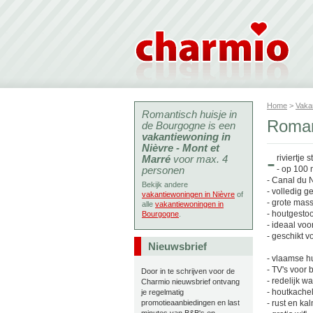
Home
>
Vaka
Romantisch huisje in
Roman
de Bourgogne is een
vakantiewoning in
Nièvre - Mont et
-
Marré
voor max. 4
riviertje 
personen
- op 100 
- Canal du N
Bekijk andere
- volledig 
vakantiewoningen in Nièvre
of
- grote ma
alle
vakantiewoningen in
- houtgesto
Bourgogne
.
- ideaal voo
- geschikt 
Nieuwsbrief
- vlaamse h
- TV's voor 
Door in te schrijven voor de
- redelijk w
Charmio nieuwsbrief ontvang
- houtkache
je regelmatig
promotieaanbiedingen en last
- rust en ka