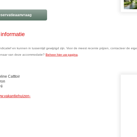
servatieaanvraag
informatie
n indicatief en kunnen in tussentijd gewijzigd zijn. Voor de meest recente prijzen, contacteer de eig
genaar van deze accommodatie?
Beheer hier uw pagina
.
line Catttoir
uron
ré
w.vakantiehuizen-