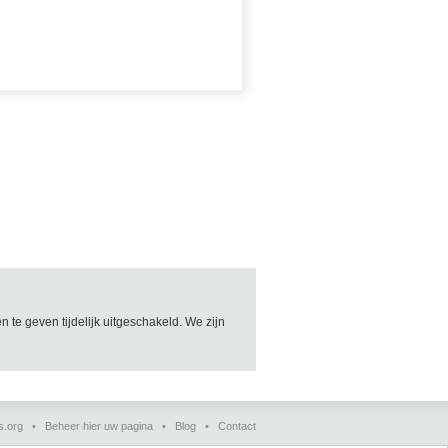
e geven tijdelijk uitgeschakeld. We zijn
s.org
•
Beheer hier uw pagina
•
Blog
•
Contact