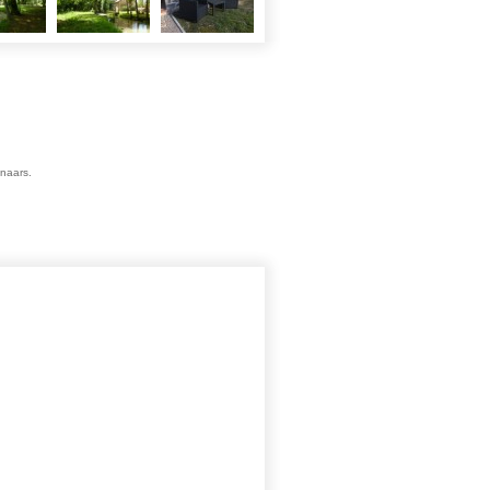
enaars.