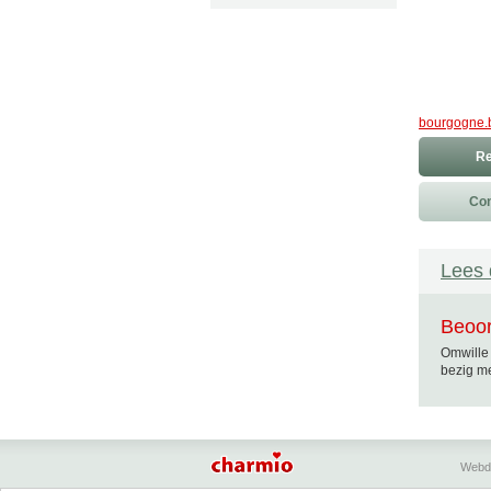
bourgogne.b
Re
Con
Lees 
Beoor
Omwille 
bezig me
Webd