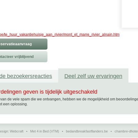
e/te_huur_vakantiehuisje_aan_rivier/mont_et_marre_rivier_alnain.htm
servatieaanvraag
tacteer vrijblijvend
de bezoekersreacties
Deel zelf uw ervaringen
delingen geven is tijdelijk uitgeschakeld
van de vele spam die we ontvangen, hebben we de mogelijkheid om beoordelingen t
t een oplossing.
esign:
Webcraft
•
Met 4 in Bed (VTM)
•
bedandbreakfastflanders.be
•
chambre-dhote