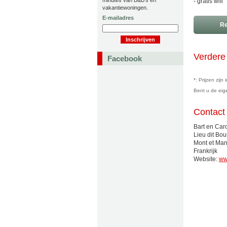
minutes van B&B's en
- gratis wifi
vakantiewoningen.
E-mailadres
Re
Verdere 
Facebook
*: Prijzen zij
Bent u de ei
Contact
Bart en Caro
Lieu dit Bo
Mont et Mar
Frankrijk
Website:
ww