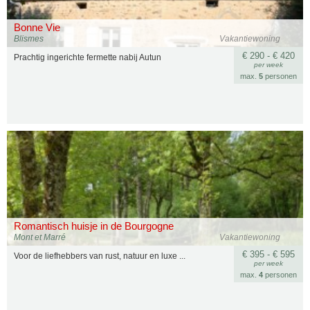
Bonne Vie
Blismes
Vakantiewoning
€ 290 - € 420
Prachtig ingerichte fermette nabij Autun
per week
max.
5
personen
Romantisch huisje in de Bourgogne
Mont et Marré
Vakantiewoning
€ 395 - € 595
Voor de liefhebbers van rust, natuur en luxe ...
per week
max.
4
personen