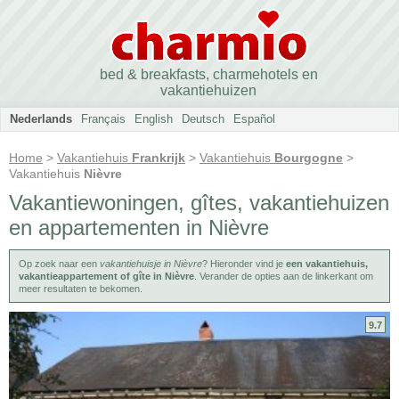
bed & breakfasts, charmehotels en
vakantiehuizen
Nederlands
Français
English
Deutsch
Español
Home
>
Vakantiehuis
Frankrijk
>
Vakantiehuis
Bourgogne
>
Vakantiehuis
Nièvre
Vakantiewoningen, gîtes, vakantiehuizen
en appartementen in Nièvre
Op zoek naar een
vakantiehuisje in Nièvre
? Hieronder vind je
een vakantiehuis,
vakantieappartement of gîte in Nièvre
. Verander de opties aan de linkerkant om
meer resultaten te bekomen.
9.7