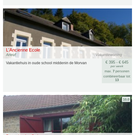
L'Ancienne Ecole
Arleuf
Vakantiewoning
€ 395 - € 645
Vakantiehuis in oude school middenin de Morvan
per week
max.
7
personen
combineerbaar tot:
13
10.0