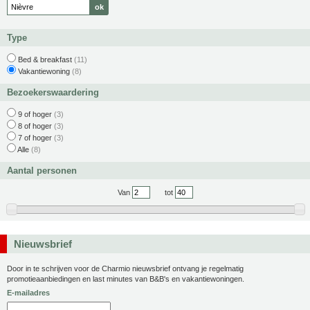
Type
Bed & breakfast
(11)
Vakantiewoning
(8)
Bezoekerswaardering
9 of hoger
(3)
8 of hoger
(3)
7 of hoger
(3)
Alle
(8)
Aantal personen
Van
tot
Nieuwsbrief
Door in te schrijven voor de Charmio nieuwsbrief ontvang je regelmatig
promotieaanbiedingen en last minutes van B&B's en vakantiewoningen.
E-mailadres