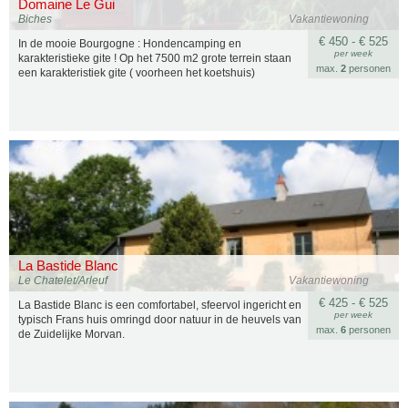
Domaine Le Gui
Biches
Vakantiewoning
€ 450 - € 525
In de mooie Bourgogne : Hondencamping en
per week
karakteristieke gite ! Op het 7500 m2 grote terrein staan
max.
2
personen
een karakteristiek gite ( voorheen het koetshuis)
La Bastide Blanc
Le Chatelet/Arleuf
Vakantiewoning
€ 425 - € 525
La Bastide Blanc is een comfortabel, sfeervol ingericht en
per week
typisch Frans huis omringd door natuur in de heuvels van
max.
6
personen
de Zuidelijke Morvan.