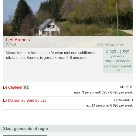
Les Brenets
Arleuf
Vakantiewoning
€ 395 - € 595
Vakantiehuis midden in de Morvan met een schitterend
per week
uitzicht. Les Brenets is geschikt voor 2-6 personen.
max.
6
personen
combineerbaar tot:
13
ARLEUF
Le Châtelet
9.2
max.
3
personen
€ 395 - € 495
per week
CHAUMARD
La Maison au Bord du Lac
max.
14
personen
€ 890
per week
Stad, gemeente of regio