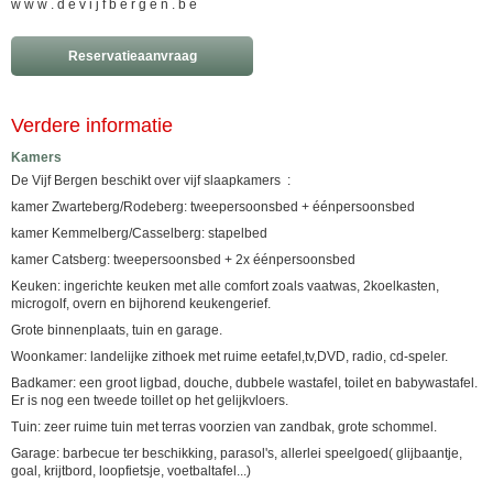
w w w . d e v i j f b e r g e n . b e
Reservatieaanvraag
Verdere informatie
Kamers
De Vijf Bergen beschikt over vijf slaapkamers :
kamer Zwarteberg/Rodeberg: tweepersoonsbed + éénpersoonsbed
kamer Kemmelberg/Casselberg: stapelbed
kamer Catsberg: tweepersoonsbed + 2x éénpersoonsbed
Keuken: ingerichte keuken met alle comfort zoals vaatwas, 2koelkasten,
microgolf, overn en bijhorend keukengerief.
Grote binnenplaats, tuin en garage.
Woonkamer: landelijke zithoek met ruime eetafel,tv,DVD, radio, cd-speler.
Badkamer: een groot ligbad, douche, dubbele wastafel, toilet en babywastafel.
Er is nog een tweede toillet op het gelijkvloers.
Tuin: zeer ruime tuin met terras voorzien van zandbak, grote schommel.
Garage: barbecue ter beschikking, parasol's, allerlei speelgoed( glijbaantje,
goal, krijtbord, loopfietsje, voetbaltafel...)