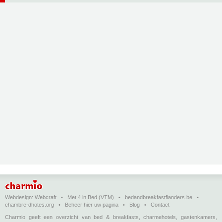
Webdesign:
Webcraft
•
Met 4 in Bed (VTM)
•
bedandbreakfastflanders.be
•
chambre-dhotes.org
•
Beheer hier uw pagina
•
Blog
•
Contact
Charmio geeft een overzicht van bed & breakfasts, charmehotels, gastenkamers,