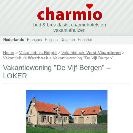
bed & breakfasts, charmehotels en
vakantiehuizen
Nederlands
Français
English
Deutsch
Español
Home
>
Vakantiehuis
België
>
Vakantiehuis
West-Vlaanderen
>
Vakantiehuis
Westhoek
> Vakantiewoning "De Vijf Bergen"
Vakantiewoning "De Vijf Bergen" –
LOKER