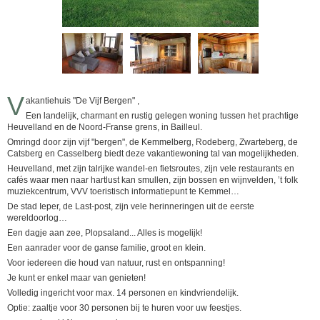
V
akantiehuis "De Vijf Bergen" ,
Een landelijk, charmant en rustig gelegen woning tussen het prachtige
Heuvelland en de Noord-Franse grens, in Bailleul.
Omringd door zijn vijf "bergen", de Kemmelberg, Rodeberg, Zwarteberg, de
Catsberg en Casselberg biedt deze vakantiewoning tal van mogelijkheden.
Heuvelland, met zijn talrijke wandel-en fietsroutes, zijn vele restaurants en
cafés waar men naar hartlust kan smullen, zijn bossen en wijnvelden, ’t folk
muziekcentrum, VVV toeristisch informatiepunt te Kemmel…
De stad Ieper, de Last-post, zijn vele herinneringen uit de eerste
wereldoorlog…
Een dagje aan zee, Plopsaland... Alles is mogelijk!
Een aanrader voor de ganse familie, groot en klein.
Voor iedereen die houd van natuur, rust en ontspanning!
Je kunt er enkel maar van genieten!
Volledig ingericht voor max. 14 personen en kindvriendelijk.
Optie: zaaltje voor 30 personen bij te huren voor uw feestjes.