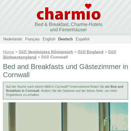
Bed & Breakfast, Charme-Hotels
und Ferienhäuser
Nederlands
Français
English
Deutsch
Español
Home
>
B&B
Vereinigtes Königreich
>
B&B
England
>
B&B
Südwestengland
> B&B
Cornwall
Bed and Breakfasts und Gästezimmer in
Cornwall
Auf der Suche nach einem
B&B in Cornwall
? Untenstehend finden Sie
ein Bed and
Breakfast in Cornwall
. Ändern Sie die Optionen auf der linken Seite, um mehr
Ergebnisse zu erhalten.