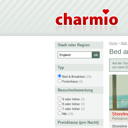
Home
>
B&B
Stadt oder Region
Bed a
Auf der Su
Typ
um mehr Er
Bed & Breakfast
(15)
Ferienhaus
(5)
Besucherbewertung
9 oder höher
(2)
8 oder höher
(2)
7 oder höher
(2)
Shoreli
Alle
(15)
Penzance
Preisklasse (pro Nacht)
Shoreline 