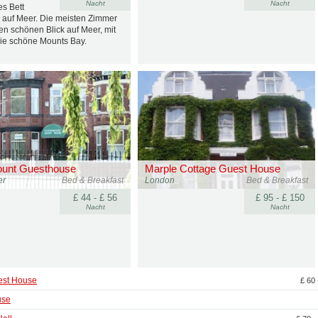
Nacht
Nacht
es Bett
, auf Meer. Die meisten Zimmer
en schönen Blick auf Meer, mit
die schöne Mounts Bay.
unt Guesthouse
Marple Cottage Guest House
er
Bed & Breakfast
London
Bed & Breakfast
£ 44 - £ 56
£ 95 - £ 150
Nacht
Nacht
est House
£ 60 
use