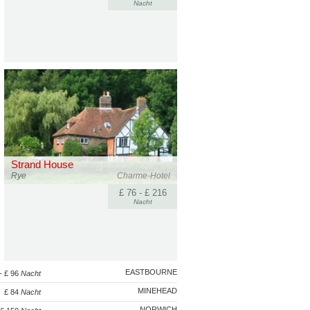
Nacht
Strand House
Rye
Charme-Hotel
£ 76 - £ 216
Nacht
EASTBOURNE
- £ 96
Nacht
MINEHEAD
£ 84
Nacht
NORWICH