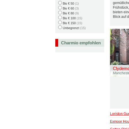
gemütlich
Bis € 50
(1)
Frühstück
Bis € 60
(3)
bieten ein
Bis € 80
(9)
Blick auf 
Bis € 100
(15)
Bis € 150
(15)
Unbegrenzt
(15)
Charmio empfohlen
Clydemo
Manchest
Loriston Gu
Exmoor Ho