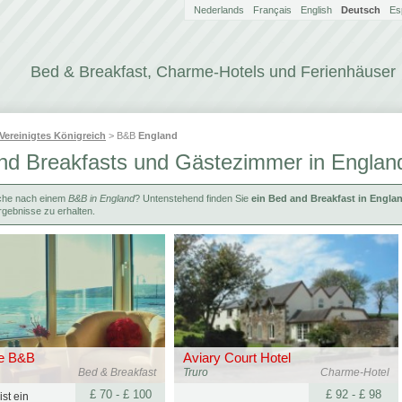
Nederlands
Français
English
Deutsch
Es
Bed & Breakfast, Charme-Hotels und Ferienhäuser
Vereinigtes Königreich
> B&B
England
nd Breakfasts und Gästezimmer in Englan
che nach einem
B&B in England
? Untenstehend finden Sie
ein Bed and Breakfast in Engla
gebnisse zu erhalten.
ne B&B
Aviary Court Hotel
Bed & Breakfast
Truro
Charme-Hotel
£ 70 - £ 100
£ 92 - £ 98
ist ein