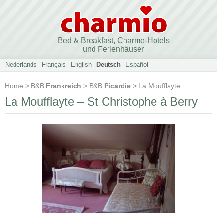
Bed & Breakfast, Charme-Hotels
und Ferienhäuser
Nederlands
Français
English
Deutsch
Español
Home
>
B&B
Frankreich
>
B&B
Picardie
> La Moufflayte
La Moufflayte – St Christophe à Berry