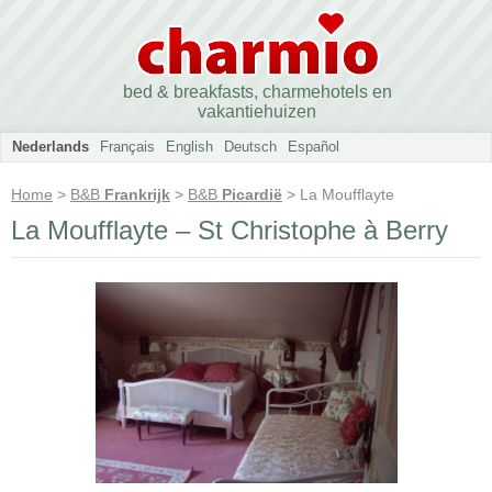
bed & breakfasts, charmehotels en
vakantiehuizen
Nederlands
Français
English
Deutsch
Español
Home
>
B&B
Frankrijk
>
B&B
Picardië
> La Moufflayte
La Moufflayte – St Christophe à Berry