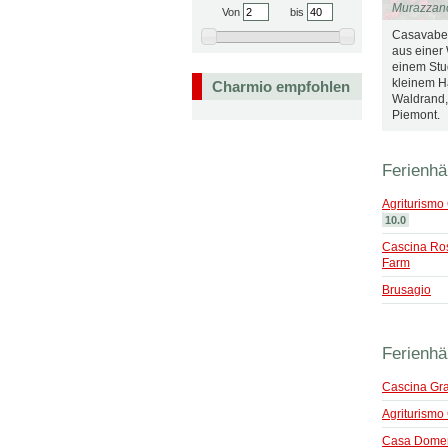
Murazzan
Von
bis
Casavabe
aus einer
einem Stu
kleinem H
Charmio empfohlen
Waldrand,
Piemont.
Ferienhä
Agriturismo 
10.0
Cascina Ros
Farm
Brusagio
Ferienhä
Cascina Gra
Agriturismo
Casa Dome