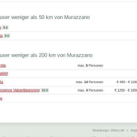
user weniger als 50 km von Murazzano
e
9.6
ia
9.5
user weniger als 200 km von Murazzano
nda
max.
6
Personen
illif
la
max.
14
Personen
€ 490 - € 11
rovence Vakantiewoning
10.0
max.
4
Personen
€ 1250 - € 16
ce
Webdesign:
Webcraft
•
Imp