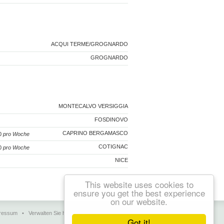
ACQUI TERME/GROGNARDO
GROGNARDO
MONTECALVO VERSIGGIA
FOSDINOVO
CAPRINO BERGAMASCO
80
pro Woche
COTIGNAC
50
pro Woche
NICE
This website uses cookies to
ensure you get the best experience
on our website.
ressum
•
Verwalten Sie hier Ihre Daten
•
Kontakt
Got it!