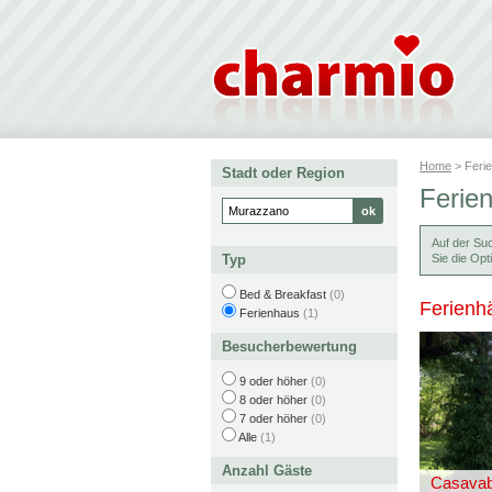
Home
> Feri
Stadt oder Region
Ferie
Auf der Su
Typ
Sie die Opt
Bed & Breakfast
(0)
Ferienh
Ferienhaus
(1)
Besucherbewertung
9 oder höher
(0)
8 oder höher
(0)
7 oder höher
(0)
Alle
(1)
Anzahl Gäste
Casavab