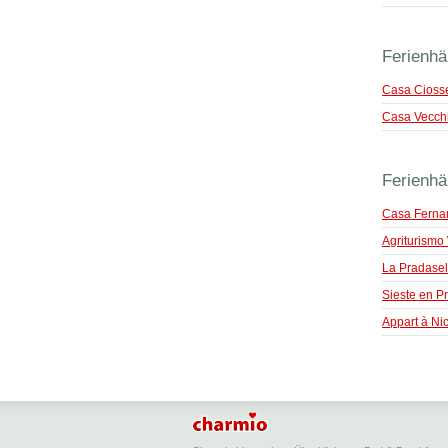
Ferienhä
Casa Cioss
Casa Vecch
Ferienhä
Casa Ferna
Agriturismo W
La Pradasel
Sieste en P
Appart à Ni