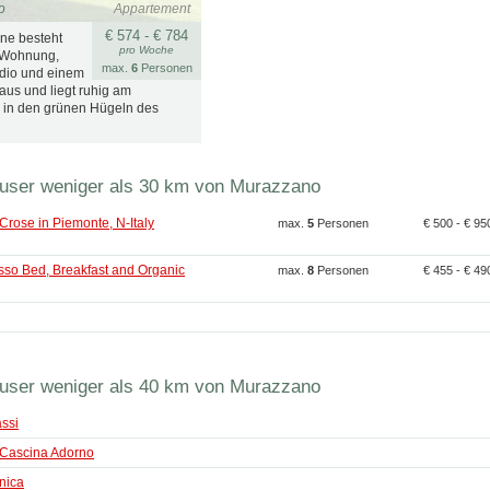
o
Appartement
€ 574 - € 784
ne besteht
pro Woche
 Wohnung,
max.
6
Personen
dio und einem
aus und liegt ruhig am
 in den grünen Hügeln des
user weniger als 30 km von Murazzano
Crose in Piemonte, N-Italy
max.
5
Personen
€ 500 - € 9
so Bed, Breakfast and Organic
max.
8
Personen
€ 455 - € 4
user weniger als 40 km von Murazzano
ssi
 Cascina Adorno
nica