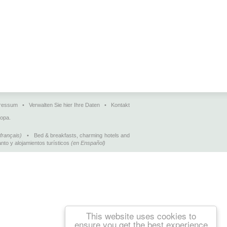
ressum
•
Verwalten Sie hier Ihre Daten
•
Kontakt
ropa.
français)
•
Bed & breakfasts, charming hotels and
nto y alojamientos turísticos
(en Enspañol)
This website uses cookies to
ensure you get the best experience