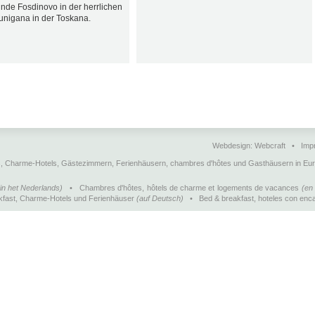
nde Fosdinovo in der herrlichen
nigana in der Toskana.
Webdesign:
Webcraft
•
Imp
ts, Charme-Hotels, Gästezimmern, Ferienhäusern, chambres d'hôtes und Gasthäusern in Eu
(in het Nederlands)
•
Chambres d'hôtes, hôtels de charme et logements de vacances
(en 
kfast, Charme-Hotels und Ferienhäuser
(auf Deutsch)
•
Bed & breakfast, hoteles con enca