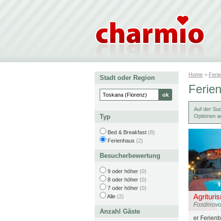
Home
>
Feri
Stadt oder Region
Ferien
Auf der Su
Typ
Optionen au
Bed & Breakfast
(8)
Ferienhaus
(2)
Besucherbewertung
9 oder höher
(0)
8 oder höher
(0)
7 oder höher
(0)
Agrituris
Alle
(2)
Fosdinov
Anzahl Gäste
er Ferienb