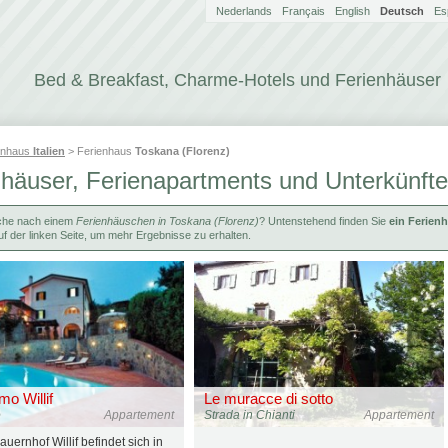
Nederlands
Français
English
Deutsch
Es
Bed & Breakfast, Charme-Hotels und Ferienhäuser
enhaus
Italien
> Ferienhaus
Toskana (Florenz)
häuser, Ferienapartments und Unterkünfte
che nach einem
Ferienhäuschen in Toskana (Florenz)
? Untenstehend finden Sie
ein Ferien
f der linken Seite, um mehr Ergebnisse zu erhalten.
mo Willif
Le muracce di sotto
o
Appartement
Strada in Chianti
Appartement
auernhof Willif befindet sich in