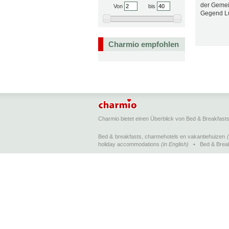
der Gemei
Von
bis
Gegend Lu
Charmio empfohlen
Charmio bietet einen Überblick von Bed & Breakfas
Bed & breakfasts, charmehotels en vakantiehuizen
holiday accommodations
(in English)
•
Bed & Brea