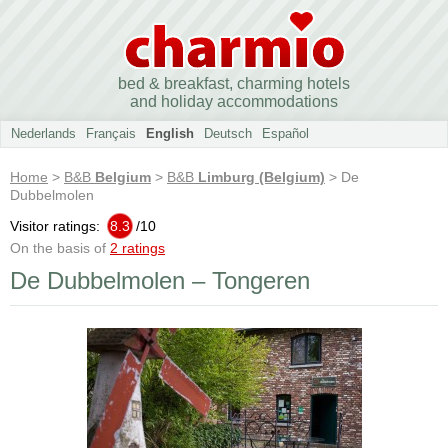
bed & breakfast, charming hotels
and holiday accommodations
Nederlands
Français
English
Deutsch
Español
Home
>
B&B
Belgium
>
B&B
Limburg (Belgium)
> De
Dubbelmolen
Visitor ratings:
8.3
/
10
On the basis of
2 ratings
De Dubbelmolen – Tongeren