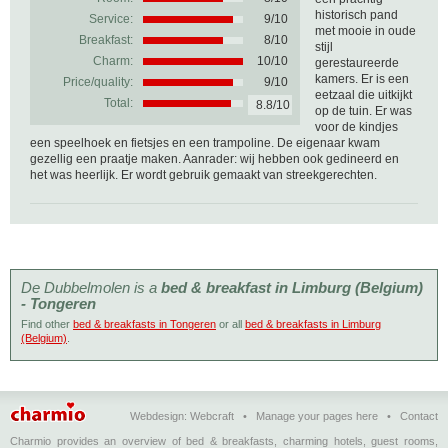
historisch pand
Service:
9/10
met mooie in oude
Breakfast:
8/10
stijl
Charm:
10/10
gerestaureerde
kamers. Er is een
Price/quality:
9/10
eetzaal die uitkijkt
Total:
8.8/10
op de tuin. Er was
voor de kindjes
een speelhoek en fietsjes en een trampoline. De eigenaar kwam
gezellig een praatje maken. Aanrader: wij hebben ook gedineerd en
het was heerlijk. Er wordt gebruik gemaakt van streekgerechten.
De Dubbelmolen is a
bed & breakfast in Limburg (Belgium)
- Tongeren
Find other
bed & breakfasts in Tongeren
or all
bed & breakfasts in Limburg
(Belgium)
.
Webdesign:
Webcraft
•
Manage your pages here
•
Contact
Charmio provides an overview of bed & breakfasts, charming hotels, guest rooms,