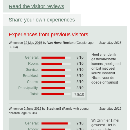
Read the visitor reviews
Share your own experiences
Experiences from previous visitors
Written on
12 May 2015
by
Van Hove-Roelant
(Couple, age
Stay: May 2015
55-64)
Heel vriendelijk
General:
8
/
10
gastvrouw,nette
Room:
7/10
kamers ,heel goed
ontbijt met veel
Service:
8/10
keuze.Bedankt
Breakfast:
8/10
Nicole voor de
Charm:
8/10
goede ontvangst
Price/quality:
8/10
Total:
7.8/10
Written on
2 June 2012
by
StephanS
(Family with young
Stay: May 2012
children, age 35-44)
Wij zijn hier 1 mei
General:
9
/
10
geweest. Het is
Room:
8/10
een prachtig