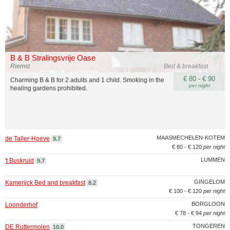
B & B Stralingsvrije Oase
Riemst
Bed & breakfast
€ 80 - € 90
Charming B & B for 2 adults and 1 child. Smoking in the
per night
healing gardens prohibited.
MAASMECHELEN-KOTEM
de Taller-Hoeve
9.7
€ 80 - € 120
per night
LUMMEN
't Buskruid
9.7
GINGELOM
Kamerijck Bed and breakfast
8.2
€ 100 - € 120
per night
BORGLOON
Loonderhof
€ 78 - € 94
per night
TONGEREN
DE Ruttermolen
10.0