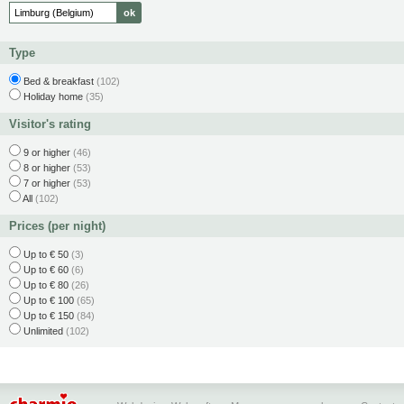
Type
Bed & breakfast
(102)
Holiday home
(35)
Visitor's rating
9 or higher
(46)
8 or higher
(53)
7 or higher
(53)
All
(102)
Prices (per night)
Up to € 50
(3)
Up to € 60
(6)
Up to € 80
(26)
Up to € 100
(65)
Up to € 150
(84)
Unlimited
(102)