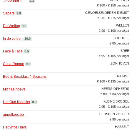
BORGLOON
't Poorthof 4****
9.3
€ 100 - € 150
per night
GENOELSELDEREN-RIEMST
Sapere
9.8
€ 110 - € 115
per night
WELLEN
De Vroling
9.5
€ 90 - € 100
per night
BOCHOLT
In de velden
10.0
€ 85
per night
BREE
Face à Face
8.5
€ 95 - € 105
per night
ZONHOVEN
Casa Roman
9.8
RIEMST
Bed & Breakfast 4 Seasons
€ 100 - € 135
per night
HEERS-OPHEERS
Michaelhoeve
€ 80 - € 84
per night
KLEINE BROGEL
Het Oud Klooster
8.0
€ 95 - € 105
per night
HEUSDEN ZOLDER
appelkers.be
€ 90
per night
HASSELT
Het Witte Huys