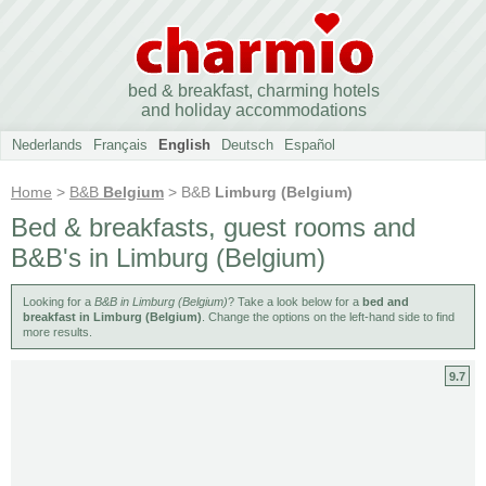
bed & breakfast, charming hotels
and holiday accommodations
Nederlands
Français
English
Deutsch
Español
Home
>
B&B
Belgium
> B&B
Limburg (Belgium)
Bed & breakfasts, guest rooms and
B&B's in Limburg (Belgium)
Looking for a
B&B in Limburg (Belgium)
? Take a look below for a
bed and
breakfast in Limburg (Belgium)
. Change the options on the left-hand side to find
more results.
9.7