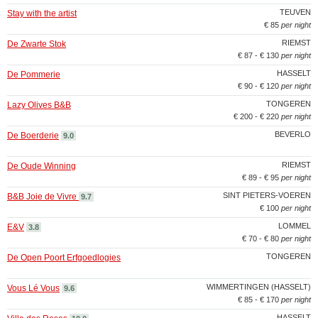
TEUVEN
Stay with the artist
€ 85
per night
RIEMST
De Zwarte Stok
€ 87 - € 130
per night
HASSELT
De Pommerie
€ 90 - € 120
per night
TONGEREN
Lazy Olives B&B
€ 200 - € 220
per night
BEVERLO
De Boerderie
9.0
RIEMST
De Oude Winning
€ 89 - € 95
per night
SINT PIETERS-VOEREN
B&B Joie de Vivre
9.7
€ 100
per night
LOMMEL
E&V
3.8
€ 70 - € 80
per night
TONGEREN
De Open Poort Erfgoedlogies
WIMMERTINGEN (HASSELT)
Vous Lé Vous
9.6
€ 85 - € 170
per night
HASSELT