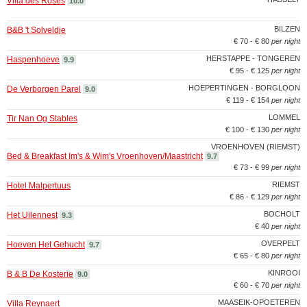
Villa des Roses
10.0
BILZEN
B&B 't Solveldje
€ 70 - € 80
per night
HERSTAPPE - TONGEREN
Haspenhoeve
9.9
€ 95 - € 125
per night
HOEPERTINGEN - BORGLOON
De Verborgen Parel
9.0
€ 119 - € 154
per night
LOMMEL
Tir Nan Og Stables
€ 100 - € 130
per night
VROENHOVEN (RIEMST)
Bed & Breakfast Im's & Wim's Vroenhoven/Maastricht
9.7
€ 73 - € 99
per night
RIEMST
Hotel Malpertuus
€ 86 - € 129
per night
BOCHOLT
Het Uilennest
9.3
€ 40
per night
OVERPELT
Hoeven Het Gehucht
9.7
€ 65 - € 80
per night
KINROOI
B & B De Kosterie
9.0
€ 60 - € 70
per night
MAASEIK-OPOETEREN
Villa Reynaert