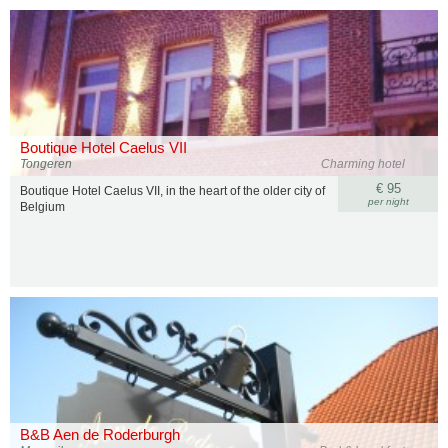
Boutique Hotel Caelus VII
Tongeren
Charming hotel
€ 95
Boutique Hotel Caelus VII, in the heart of the older city of
per night
Belgium
B&B Aen de Roderburgh