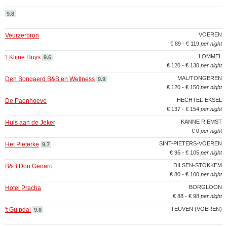
9.8
VOEREN
Veurzerbron
€ 89 - € 119
per night
LOMMEL
't Klijne Huys
9.6
€ 120 - € 130
per night
MAL/TONGEREN
Den Bongaerd B&B en Wellness
9.9
€ 120 - € 150
per night
HECHTEL-EKSEL
De Paenhoeve
€ 137 - € 154
per night
KANNE RIEMST
Huis aan de Jeker
€ 0
per night
SINT-PIETERS-VOEREN
Het Pieterke
9.7
€ 95 - € 105
per night
DILSEN-STOKKEM
B&B Don Genaro
€ 80 - € 100
per night
BORGLOON
Hotel Pracha
€ 88 - € 98
per night
TEUVEN (VOEREN)
't Gulpdal
9.6