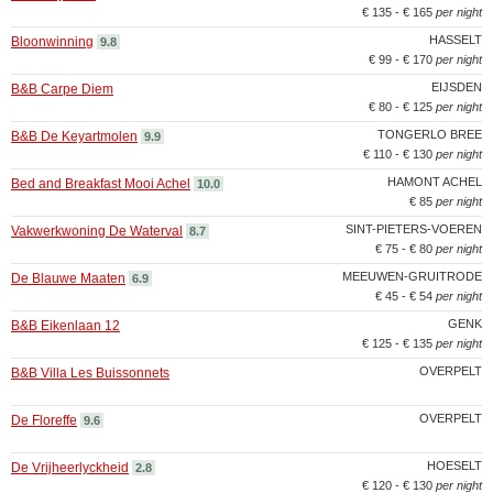
€ 135 - € 165
per night
HASSELT
Bloonwinning
9.8
€ 99 - € 170
per night
EIJSDEN
B&B Carpe Diem
€ 80 - € 125
per night
TONGERLO BREE
B&B De Keyartmolen
9.9
€ 110 - € 130
per night
HAMONT ACHEL
Bed and Breakfast Mooi Achel
10.0
€ 85
per night
SINT-PIETERS-VOEREN
Vakwerkwoning De Waterval
8.7
€ 75 - € 80
per night
MEEUWEN-GRUITRODE
De Blauwe Maaten
6.9
€ 45 - € 54
per night
GENK
B&B Eikenlaan 12
€ 125 - € 135
per night
OVERPELT
B&B Villa Les Buissonnets
OVERPELT
De Floreffe
9.6
HOESELT
De Vrijheerlyckheid
2.8
€ 120 - € 130
per night