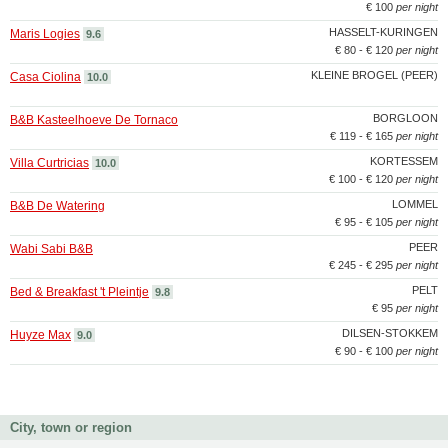
€ 100
per night
HASSELT-KURINGEN
Maris Logies
9.6
€ 80 - € 120
per night
KLEINE BROGEL (PEER)
Casa Ciolina
10.0
BORGLOON
B&B Kasteelhoeve De Tornaco
€ 119 - € 165
per night
KORTESSEM
Villa Curtricias
10.0
€ 100 - € 120
per night
LOMMEL
B&B De Watering
€ 95 - € 105
per night
PEER
Wabi Sabi B&B
€ 245 - € 295
per night
PELT
Bed & Breakfast 't Pleintje
9.8
€ 95
per night
DILSEN-STOKKEM
Huyze Max
9.0
€ 90 - € 100
per night
City, town or region