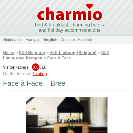
bed & breakfast, charming hotels
and holiday accommodations
Nederlands
Français
English
Deutsch
Español
Home
>
B&B
Belgium
>
B&B
Limburg (Belgium)
>
B&B
Limburgse Kempen
> Face à Face
Visitor ratings:
8.5
/
10
On the basis of
1 rating
Face à Face – Bree