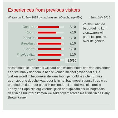
Experiences from previous visitors
Written on
21 July 2015
by
j.schrassen
(Couple, age 65+)
Stay: July 2015
Zo als u aan de
General:
8
/
10
beoordeling kunt
Room:
7/10
zien,waren wij
goed te spreken
Service:
9/10
over de gehele
Breakfast:
9/10
Charm:
9/10
Price/quality:
9/10
Total:
8.5/10
accommodatie.Echter als wij naar bed wilden moest een van ons onder
een steunbalk door om in bed te komen,met het gevaar dat als je
wakker wordt in het donker de kans loopt je hoofd te stoten.Er was
geen apparte douche waardoor je in het bad moest staan,dit bad was
erg glad en daardoor gleed ik ook onderuit en dat was niet prettig.
Fanny en Papa zijn erg vriendelijk en behulpzaam als wij nogmaals
daar in de buurt zijn komen we zeker overnachten maar niet in de Baby
Brown kamer.