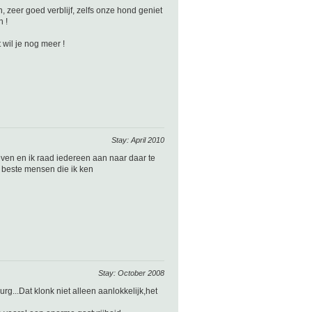
n, zeer goed verblijf, zelfs onze hond geniet
 !
wil je nog meer !
Stay: April 2010
ven en ik raad iedereen aan naar daar te
e beste mensen die ik ken
Stay: October 2008
g...Dat klonk niet alleen aanlokkelijk,het