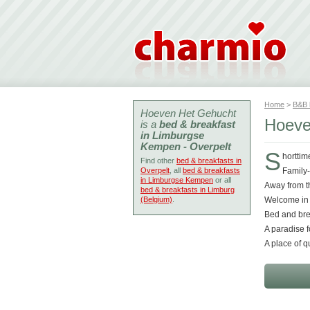
Home
>
B&B
Hoeven Het Gehucht
Hoeve
is a
bed & breakfast
in Limburgse
Kempen - Overpelt
S
horttim
Find other
bed & breakfasts in
Overpelt
, all
bed & breakfasts
Family-
in Limburgse Kempen
or all
Away from th
bed & breakfasts in Limburg
(Belgium)
.
Welcome in 
Bed and brea
A paradise fo
A place of q