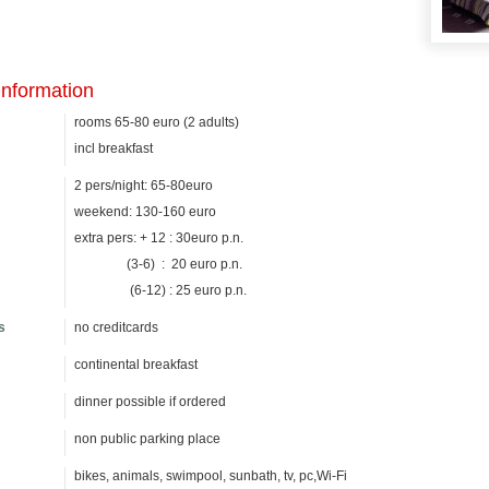
information
rooms 65-80 euro (2 adults)
incl breakfast
2 pers/night: 65-80euro
weekend: 130-160 euro
extra pers: + 12 : 30euro p.n.
(3-6) : 20 euro p.n.
(6-12) : 25 euro p.n.
s
no creditcards
continental breakfast
dinner possible if ordered
non public parking place
bikes, animals, swimpool, sunbath, tv, pc,Wi-Fi