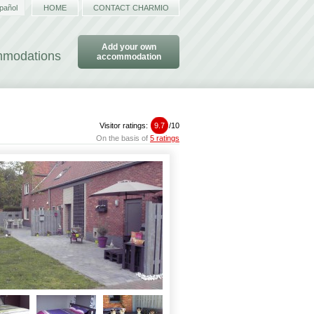
pañol
HOME
CONTACT CHARMIO
Add your own
ommodations
accommodation
Visitor ratings:
9.7
/
10
On the basis of
5 ratings