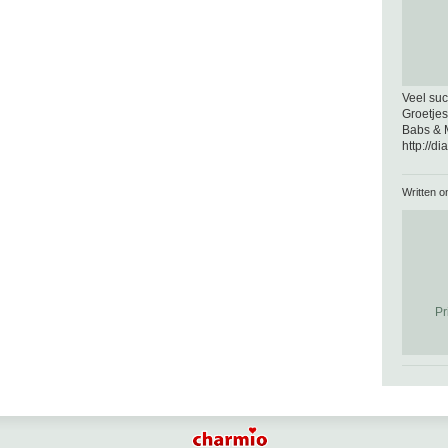
Veel suc
Groetjes
Babs & 
http://d
Written 
Pr