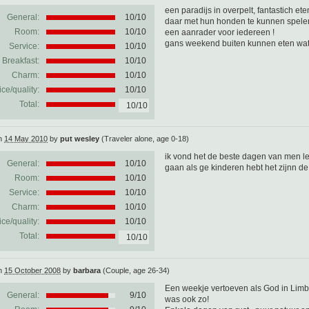
een paradijs in overpelt, fantastich ete
General:
10
/
10
daar met hun honden te kunnen spelen
Room:
10/10
een aanrader voor iedereen !
gans weekend buiten kunnen eten wat 
Service:
10/10
Breakfast:
10/10
Charm:
10/10
ice/quality:
10/10
Total:
10/10
on
14 May 2010
by
put wesley
(Traveler alone, age 0-18)
ik vond het de beste dagen van men le
General:
10
/
10
gaan als ge kinderen hebt het zijnn d
Room:
10/10
Service:
10/10
Charm:
10/10
ice/quality:
10/10
Total:
10/10
on
15 October 2008
by
barbara
(Couple, age 26-34)
Een weekje vertoeven als God in Limbur
General:
9
/
10
was ook zo!