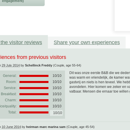
engagement)
the visitor reviews
Share your own experiences
iences from previous visitors
on
29 July 2014
by
Schellinck Freddy
(Couple, age 55-64)
Dit was onze eerste B&B die we dede
General:
10
/
10
was warm en vriendelijk, de kamer was
Room:
10/10
gastvrij en niets is hen teveel. We heb
avondeten. Hier komen we zeker en vas
Service:
10/10
vatbaar. Mensen die ernaar toe willen 
Breakfast:
10/10
Charm:
10/10
ice/quality:
10/10
Total:
10/10
on
10 June 2014
by
heirman marc marina sam
(Couple, age 45-54)