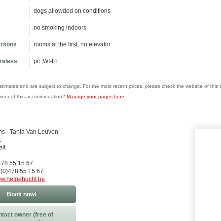
dogs allowded on conditions
no smoking indoors
ersons
rooms at the first, no elevator
ireless
pc ,WI-FI
estimates and are subject to change. For the most recent prices, please check the website of thi
wner of this accommodation?
Manage your pages here
.
s - Tania Van Leuven
1
lt
)478.55.15.67
 (0)478.55.15.67
w.hetgehucht.be
Book now!
tact owner (free of