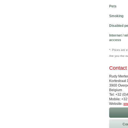
Pets
Smoking
Disabled p
Internet / w
access
*: Prices are 
Are you the o
Contact
Rudy Merten
Kortestraat 
3900 Overpe
Belgium
Tel: +32 (0
Mobile: +32
Website:
ww
Con