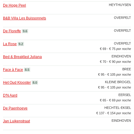
HEYTHUYSEN
De Hoge Peel
OVERPELT
B&B Villa Les Buissonnets
OVERPELT
De Floreffe
9.6
OVERPELT
La Rose
9.2
€ 69 - € 75
por noche
EINDHOVEN
Bed & Breakfast Juliana
€ 70 - € 90
por noche
BREE
Face à Face
8.5
€ 95 - € 105
por noche
KLEINE BROGEL
Het Oud Klooster
8.0
€ 95 - € 105
por noche
EERSEL
D'N Aard
€ 65 - € 69
por noche
HECHTEL-EKSEL
De Paenhoeve
€ 137 - € 154
por noche
EINDHOVEN
Jan Luikenstraat