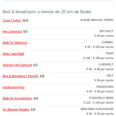
Bed & breakfasts a menos de 20 km de Budel
KLEINE BROGEL (PEER)
Casa Ciolina
10.0
BOCHOLT
Het Uilennest
9.3
€ 40
por noche
LOMMEL
B&B De Watering
€ 95 - € 105
por noche
PEER
Wabi Sabi B&B
€ 245 - € 295
por noche
OVERPELT
Hoeven Het Gehucht
9.7
€ 65 - € 80
por noche
PELT
Bed & Breakfast 't Pleintje
9.8
€ 95
por noche
EINDHOVEN
eindhoven4you
€ 50 - € 68
por noche
TONGERLO BREE
B&B De Keyartmolen
9.9
€ 110 - € 130
por noche
MEEUWEN-GRUITRODE
De Blauwe Maaten
6.9
€ 45 - € 54
por noche