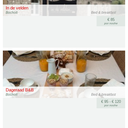
In de velden
Bocholt
Bed & breakfast
€ 85
por noche
Dageraad B&B
Bocholt
Bed & breakfast
€ 95 - € 120
por noche