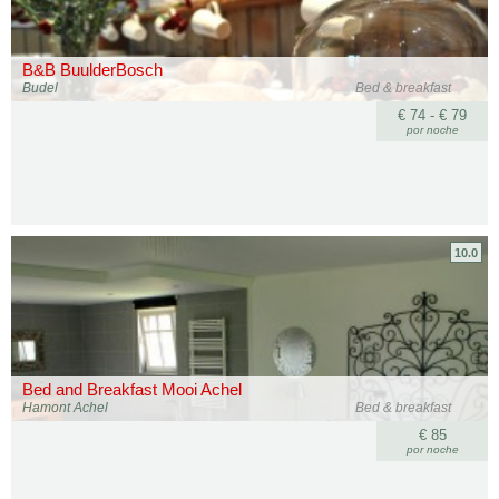
B&B BuulderBosch
Budel
Bed & breakfast
€ 74 - € 79
por noche
10.0
Bed and Breakfast Mooi Achel
Hamont Achel
Bed & breakfast
€ 85
por noche