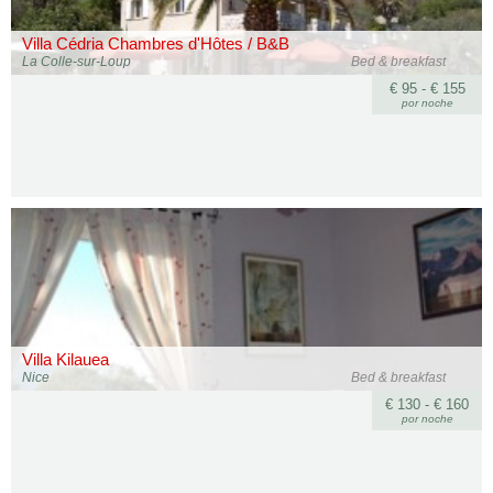
Villa Cédria Chambres d'Hôtes / B&B
La Colle-sur-Loup
Bed & breakfast
€ 95 - € 155
por noche
Villa Kilauea
Nice
Bed & breakfast
€ 130 - € 160
por noche