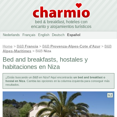
bed & breakfast, hoteles con
encanto y alojamientos turísticos
Nederlands
Français
English
Deutsch
Español
Home
>
B&B
Francia
>
B&B
Provenza-Alpes-Cote d'Azur
>
B&B
Alpes-Maritimes
> B&B
Niza
Bed and breakfasts, hostales y
habitaciones en Niza
¿Estás buscando un
B&B en Niza
? Aquí encontrarás
un bed and breakfast o
hostal en Niza
. Cambia las opciones en la columna izquierda para conseguir más
resultados.
9.2