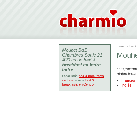
Home
>
B&B
Mouhet B&B
Mouhe
Chambres Sortie 21
A20 es un
bed &
breakfast en Indre -
Indre
Desgraciada
alojamiento
Ojear más
bed & breakfasts
en Indre
o más
bed &
Francés
breakfasts en Centro
.
Inglés