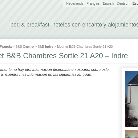
Nederlands
Français
English
Deutsch
Es
bed & breakfast, hoteles con encanto y alojamientos
Francia
>
B&B
Centro
>
B&B
Indre
> Mouhet B&B Chambres Sortie 21 A20
t B&B Chambres Sortie 21 A20 – Indre
mente no hay otra información disponible en español sobre este
. Encuentra más información en las siguientes lenguas: