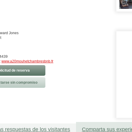
oward Jones
t
84439
:
www.a20mouhetchambresbnb.fr
licitud de reserva
tarse sin compromiso
as respuestas de los visitantes
Comparta sus experi