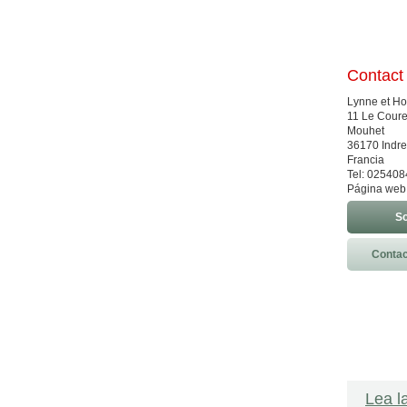
Contact
Lynne et H
11 Le Coure
Mouhet
36170 Indre
Francia
Tel: 02540
Página web
So
Contac
Lea l