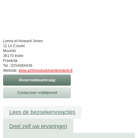
Lynne et Howard Jones
11 Le Couret
Mouhet
36170 Indre
Frankrijk
Tel.: 0254084439
Website:
www.a20mouhetchambresbnb.fr
Reservatieaanvraag
Contacteer vrijblijvend
Lees de bezoekersreacties
Deel zelf uw ervaringen