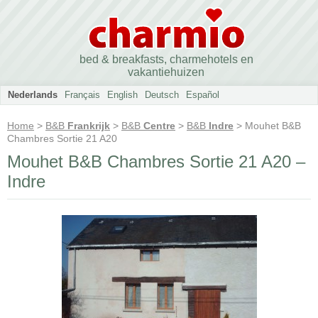
bed & breakfasts, charmehotels en
vakantiehuizen
Nederlands
Français
English
Deutsch
Español
Home
>
B&B
Frankrijk
>
B&B
Centre
>
B&B
Indre
> Mouhet B&B
Chambres Sortie 21 A20
Mouhet B&B Chambres Sortie 21 A20 –
Indre