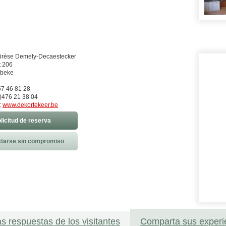
irèse Demely-Decaestecker
t 206
ebeke
57 46 81 28
)476 21 38 04
:
www.dekortekeer.be
licitud de reserva
tarse sin compromiso
as respuestas de los visitantes
Comparta sus experi