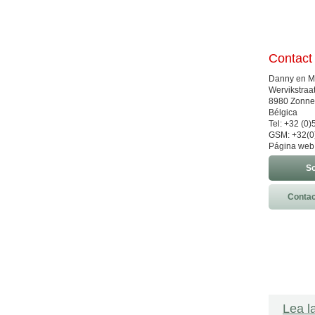
Contact
Danny en M
Wervikstraa
8980 Zonn
Bélgica
Tel: +32 (0)
GSM: +32(0
Página web
So
Contac
Lea l