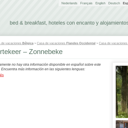
Nederlands
Français
English
Deutsch
Es
bed & breakfast, hoteles con encanto y alojamientos
 de vacaciones
Bélgica
>
Casa de vacaciones
Flandes Occidental
>
Casa de vacacione
rtekeer – Zonnebeke
mente no hay otra información disponible en español sobre este
. Encuentra más información en las siguientes lenguas:
dés