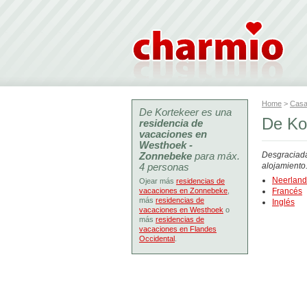
Home
>
Casa
De Kortekeer es una
De Ko
residencia de
vacaciones en
Westhoek -
Zonnebeke
para máx.
Desgraciada
4 personas
alojamiento
Neerlan
Ojear más
residencias de
vacaciones en Zonnebeke
,
Francés
más
residencias de
Inglés
vacaciones en Westhoek
o
más
residencias de
vacaciones en Flandes
Occidental
.