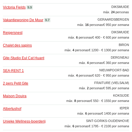
DIKSMUIDE
Victoria Fields
9.9
máx.
24
personas
GERAARDSBERGEN
Vakantiewoning De Muur
9.7
máx.
16
personas
€ 950
por semana
DIKSMUIDE
Reigersnest
máx.
6
personas
€ 400 - € 600
por semana
BIRON
Chalet des sapins
máx.
4
personas
€ 1200 - € 1300
por semana
DERGNEAU
Gite-Studio Eul Cat Huant
máx.
4
personas
€ 360
por semana
NIEUWPOORT-BAD
SEA-RENT 1
máx.
4
personas
€ 620 - € 950
por semana
FRAITURE (VIELSALM)
2 pers Petit Gite
máx.
2
personas
€ 595
por semana
KOKSIJDE
Maison Douira
máx.
8
personas
€ 550 - € 1550
por semana
IEPER
Albertushof
máx.
6
personas
€ 1400
por semana
SINT-GORIKS-OUDENHOVE
Unieke Wellness-boerderij
máx.
6
personas
€ 1795 - € 2100
por semana