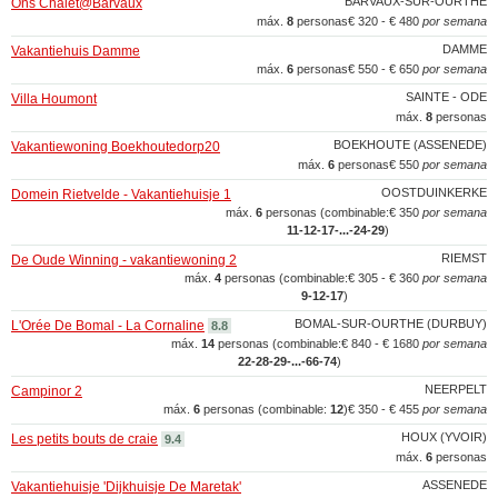
BARVAUX-SUR-OURTHE
Ons Chalet@Barvaux
máx.
8
personas
€ 320 - € 480
por semana
DAMME
Vakantiehuis Damme
máx.
6
personas
€ 550 - € 650
por semana
SAINTE - ODE
Villa Houmont
máx.
8
personas
BOEKHOUTE (ASSENEDE)
Vakantiewoning Boekhoutedorp20
máx.
6
personas
€ 550
por semana
OOSTDUINKERKE
Domein Rietvelde - Vakantiehuisje 1
máx.
6
personas (combinable:
€ 350
por semana
11‑12‑17‑...‑24‑29
)
RIEMST
De Oude Winning - vakantiewoning 2
máx.
4
personas (combinable:
€ 305 - € 360
por semana
9‑12‑17
)
BOMAL-SUR-OURTHE (DURBUY)
L'Orée De Bomal - La Cornaline
8.8
máx.
14
personas (combinable:
€ 840 - € 1680
por semana
22‑28‑29‑...‑66‑74
)
NEERPELT
Campinor 2
máx.
6
personas (combinable:
12
)
€ 350 - € 455
por semana
HOUX (YVOIR)
Les petits bouts de craie
9.4
máx.
6
personas
ASSENEDE
Vakantiehuisje 'Dijkhuisje De Maretak'