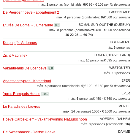
máx.
2
personas (combinable:
6
)
€ 95 - € 105
por fin de semana
PASSENDALE
De Peerdenhoeve - appartement 2
máx.
4
personas (combinable:
8
)
€ 300
por semana
BOMAL-SUR-OURTHE (DURBUY)
L'Orée De Bomal - L'Emeraude
8.8
máx.
8
personas (combinable:
€ 480 - € 960
por semana
16‑22‑23‑...‑66‑74
)
HOUFFALIZE
Kerpa, gîte Ardennes
máx.
6
personas
LOKER (HEUVELLAND)
Zicht Magnifiek
máx.
10
personas
€ 595
por semana
WESTOUTER
Vakantiehuis De Boshoeve
5.8
máx.
10
personas
IEPER
Apartmentsypres - Kathedraal
máx.
4
personas (combinable:
6
)
€ 120 - € 130
por fin de semana
IEPER
Ypres Ramparts House
10.0
máx.
6
personas
€ 450 - € 760
por semana
MOZET
Le Paradis des Lièvres
máx.
14
personas
€ 1050 - € 1600
por semana
VOEREN - DALHEM
Hoeve Carpe-Diem - Vakantiewoning Natuurschoon
máx.
8
personas (combinable:
16
)
DAMME
De Swaenhoeck - Delftse Hoeve