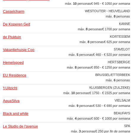
máx.
10
personas
€ 945 - € 1050
por semana
WESTOUTER - HEUVELLAND
Casselcharm
máx.
8
personas
KANNE
De Koperen Geit
máx.
8
personas
€ 1700
por semana
KORTESSEM
de Pluktuin
máx.
8
personas
€ 625
por semana
STAVELOT
Vakantiehuisje Coo
máx.
5
personas
€ 460 - € 520
por semana
HERTSBERGE
Hemelsgoed
máx.
8
personas
€ 850 - € 1250
por semana
BRUSSEL/ETTERBEEK
EU Residence
máx.
6
personas
KLUISBERGEN (ZULZEKE)
't Uitzicht
máx.
10
personas
€ 1750 - € 2325
por semana
VIELSALM
AquaSilva
máx.
9
personas
€ 530 - € 690
por semana
BEAUFAYS
Black and white
máx.
4
personas
€ 600 - € 1000
por semana
SPA
Le Studio de l'avenue
máx.
3
personas
€ 250
por fin de semana