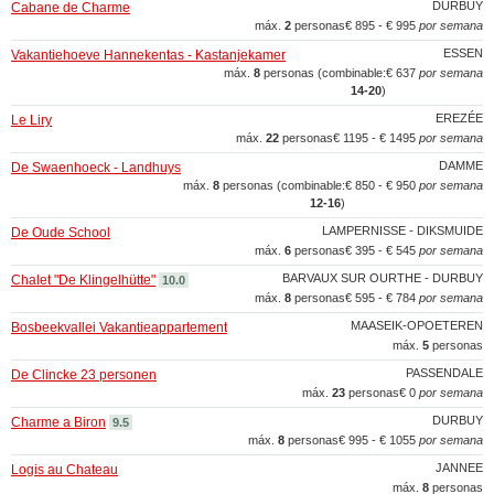
DURBUY
Cabane de Charme
máx.
2
personas
€ 895 - € 995
por semana
ESSEN
Vakantiehoeve Hannekentas - Kastanjekamer
máx.
8
personas (combinable:
€ 637
por semana
14‑20
)
EREZÉE
Le Liry
máx.
22
personas
€ 1195 - € 1495
por semana
DAMME
De Swaenhoeck - Landhuys
máx.
8
personas (combinable:
€ 850 - € 950
por semana
12‑16
)
LAMPERNISSE - DIKSMUIDE
De Oude School
máx.
6
personas
€ 395 - € 545
por semana
BARVAUX SUR OURTHE - DURBUY
Chalet "De Klingelhütte"
10.0
máx.
8
personas
€ 595 - € 784
por semana
MAASEIK-OPOETEREN
Bosbeekvallei Vakantieappartement
máx.
5
personas
PASSENDALE
De Clincke 23 personen
máx.
23
personas
€ 0
por semana
DURBUY
Charme a Biron
9.5
máx.
8
personas
€ 995 - € 1055
por semana
JANNEE
Logis au Chateau
máx.
8
personas