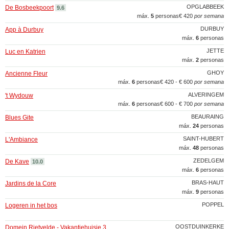
OPGLABBEEK
De Bosbeekpoort
9.6
máx.
5
personas
€ 420
por semana
DURBUY
App à Durbuy
máx.
6
personas
JETTE
Luc en Katrien
máx.
2
personas
GHOY
Ancienne Fleur
máx.
6
personas
€ 420 - € 600
por semana
ALVERINGEM
't Wydouw
máx.
6
personas
€ 600 - € 700
por semana
BEAURAING
Blues Gite
máx.
24
personas
SAINT-HUBERT
L'Ambiance
máx.
48
personas
ZEDELGEM
De Kave
10.0
máx.
6
personas
BRAS-HAUT
Jardins de la Core
máx.
9
personas
POPPEL
Logeren in het bos
OOSTDUINKERKE
Domein Rietvelde - Vakantiehuisje 3