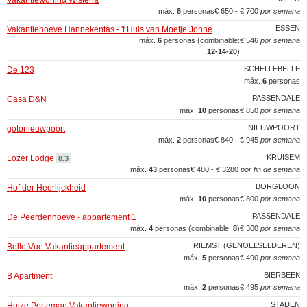
Vakantiewoning Wisteria
máx.
8
personas
€ 650 - € 700
por semana
ESSEN
Vakantiehoeve Hannekentas - 't Huis van Moetje Jonne
máx.
6
personas (combinable:
€ 546
por semana
12‑14‑20
)
SCHELLEBELLE
De 123
máx.
6
personas
PASSENDALE
Casa D&N
máx.
10
personas
€ 850
por semana
NIEUWPOORT
gotonieuwpoort
máx.
2
personas
€ 840 - € 945
por semana
KRUISEM
Lozer Lodge
8.3
máx.
43
personas
€ 480 - € 3280
por fin de semana
BORGLOON
Hof der Heerlijckheid
máx.
10
personas
€ 800
por semana
PASSENDALE
De Peerdenhoeve - appartement 1
máx.
4
personas (combinable:
8
)
€ 300
por semana
RIEMST (GENOELSELDEREN)
Belle Vue Vakantieappartement
máx.
5
personas
€ 490
por semana
BIERBEEK
B Apartment
máx.
2
personas
€ 495
por semana
STADEN
Huize Porteman Vakantiewoning