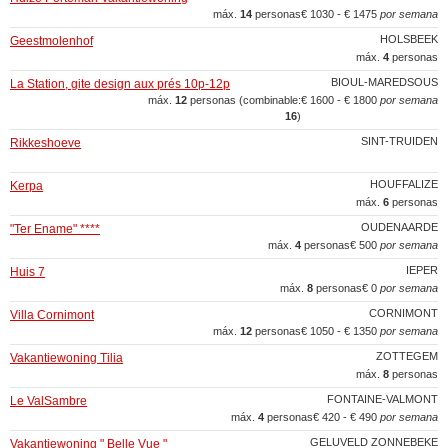
máx.
14
personas
€ 1030 - € 1475
por semana
HOLSBEEK
Geestmolenhof
máx.
4
personas
BIOUL-MAREDSOUS
La Station, gite design aux prés 10p-12p
máx.
12
personas (combinable:
€ 1600 - € 1800
por semana
16
)
SINT-TRUIDEN
Rikkeshoeve
HOUFFALIZE
Kerpa
máx.
6
personas
OUDENAARDE
"Ter Ename" ****
máx.
4
personas
€ 500
por semana
IEPER
Huis 7
máx.
8
personas
€ 0
por semana
CORNIMONT
Villa Cornimont
máx.
12
personas
€ 1050 - € 1350
por semana
ZOTTEGEM
Vakantiewoning Tilia
máx.
8
personas
FONTAINE-VALMONT
Le ValSambre
máx.
4
personas
€ 420 - € 490
por semana
GELUVELD ZONNEBEKE
Vakantiewoning " Belle Vue "