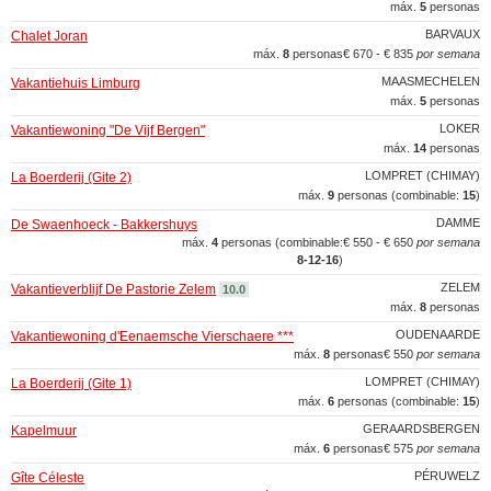
máx.
5
personas
BARVAUX
Chalet Joran
máx.
8
personas
€ 670 - € 835
por semana
MAASMECHELEN
Vakantiehuis Limburg
máx.
5
personas
LOKER
Vakantiewoning "De Vijf Bergen"
máx.
14
personas
LOMPRET (CHIMAY)
La Boerderij (Gite 2)
máx.
9
personas (combinable:
15
)
DAMME
De Swaenhoeck - Bakkershuys
máx.
4
personas (combinable:
€ 550 - € 650
por semana
8‑12‑16
)
ZELEM
Vakantieverblijf De Pastorie Zelem
10.0
máx.
8
personas
OUDENAARDE
Vakantiewoning d'Eenaemsche Vierschaere ***
máx.
8
personas
€ 550
por semana
LOMPRET (CHIMAY)
La Boerderij (Gite 1)
máx.
6
personas (combinable:
15
)
GERAARDSBERGEN
Kapelmuur
máx.
6
personas
€ 575
por semana
PÉRUWELZ
Gîte Céleste