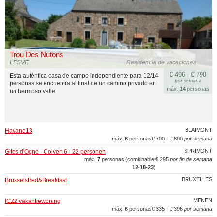
Trou Des Nutons
LESVE
Residencia de vacaciones
€ 496 - € 798
Esta auténtica casa de campo independiente para 12/14
por semana
personas se encuentra al final de un camino privado en
máx.
14
personas
un hermoso valle
BLAIMONT
Havane13
máx.
6
personas
€ 700 - € 800
por semana
SPRIMONT
Gites d'Ogné - Colvert 6 - 22 personen
máx.
7
personas (combinable:
€ 295
por fin de semana
12‑18‑23
)
BRUXELLES
BrusselsBed&Breakfast
MENEN
ICZ2 vakantiewoning
máx.
6
personas
€ 335 - € 396
por semana