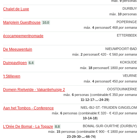
máx.
9
personas
DURBUY
Chalet de Luxe
máx.
10
personas
POPERINGE
Marjolein Guesthouse
10.0
máx.
4
personas
€ 468
por semana
ETTERBEEK
écocampementnomade
NIEUWPOORT-BAD
De Meeuwentuin
máx.
2
personas
€ 420 - € 560
por semana
KOKSIJDE
Duinpaviljoen
6.4
máx.
18
personas
€ 1800
por semana
VEURNE
't Stilleven
máx.
4
personas
€ 450
por semana
OOSTDUINKERKE
Domein Rietvelde - Vakantiehuisje 2
máx.
6
personas (combinable:
€ 350
por semana
11‑12‑17‑...‑24‑29
)
NIEL-BIJ-ST.-TRUIDEN GINGELOM
Aan het Tombos - Conference
máx.
6
personas (combinable:
€ 320 - € 410
por semana
10‑14‑18
)
BOMAL-SUR-OURTHE (DURBUY)
L'Orée De Bomal - La Topaze
8.8
máx.
15
personas (combinable:
€ 900 - € 1800
por semana
23‑29‑30‑...‑66‑74
)