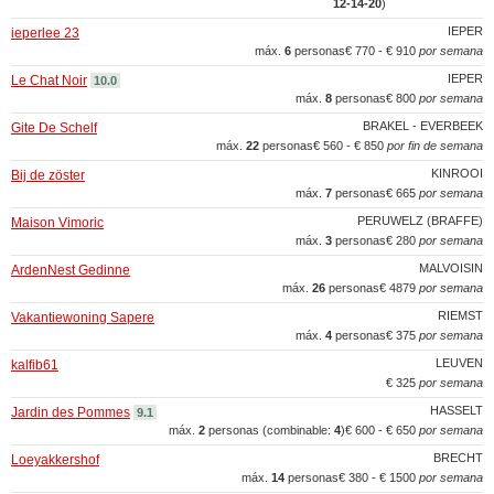
12‑14‑20
)
IEPER
ieperlee 23
máx.
6
personas
€ 770 - € 910
por semana
IEPER
Le Chat Noir
10.0
máx.
8
personas
€ 800
por semana
BRAKEL - EVERBEEK
Gite De Schelf
máx.
22
personas
€ 560 - € 850
por fin de semana
KINROOI
Bij de zöster
máx.
7
personas
€ 665
por semana
PERUWELZ (BRAFFE)
Maison Vimoric
máx.
3
personas
€ 280
por semana
MALVOISIN
ArdenNest Gedinne
máx.
26
personas
€ 4879
por semana
RIEMST
Vakantiewoning Sapere
máx.
4
personas
€ 375
por semana
LEUVEN
kalfib61
€ 325
por semana
HASSELT
Jardin des Pommes
9.1
máx.
2
personas (combinable:
4
)
€ 600 - € 650
por semana
BRECHT
Loeyakkershof
máx.
14
personas
€ 380 - € 1500
por semana