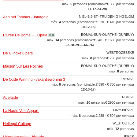
máx.
5
personas (combinable:
€ 350
por semana
11‑17‑23‑29
)
NIEL-BIJ-ST.-TRUIDEN GINGELOM
Aan het Tombos - Jonagold
máx.
4
personas (combinable:
€ 320 - € 410
por semana
10‑12‑18
)
BOMAL-SUR-OURTHE (DURBUY)
L'Orée De Bomal - L'Opale
8.8
máx.
14
personas (combinable:
€ 840 - € 1680
por semana
22‑28‑29‑...‑66‑74
)
WESTROZEBEKE
De Clincke 8 pers.
máx.
8
personas
€ 750
por semana
BOMAL-SUR-OURTHE (DURBUY)
Maison Sur Les Roches
máx.
8
personas
RIEMST
De Oude Winning - vakantiewoning 3
máx.
8
personas (combinable:
€ 590 - € 700
por semana
12‑13‑17
)
RONSE
Adelaide
máx.
20
personas
€ 2900
por semana
OIZY-BIÈVRE
La Haute Voie Appart.
máx.
8
personas
€ 238 - € 504
por semana
WESTOUTER
Hellegat Cottage
máx.
12
personas
IEPER