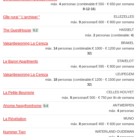
máx.
4
personas (combinable:
€ 550 - € 650
por semana
8‑12‑16
)
ELLEZELLES
Gîte rural " L'archipel "
máx.
9
personas
€ 600 - € 800
por semana
HASSELT
The GuestHouse
9.2
máx.
2
personas (combinable:
4
)
BRAKEL
Vakantiewoning La Cereza
máx.
14
personas (combinable:
€ 1000 - € 1200
por semana
32
)
STAVELOT
Le Baron Apartments
máx.
4
personas
€ 595 - € 800
por semana
LEUPEGEM
Vakantiewoning La Cereza
máx.
18
personas (combinable:
€ 1200 - € 1500
por semana
32
)
CELLES HOUYET
La Petite Beurrerie
máx.
9
personas
€ 500 - € 750
por fin de semana
ANTWERPEN
Ahome Awayfromhome
9.4
máx.
4
personas
MUNO
La Révélation
máx.
8
personas
€ 400 - € 600
por semana
WATERLAND-OUDEMAN
Nummer Tien