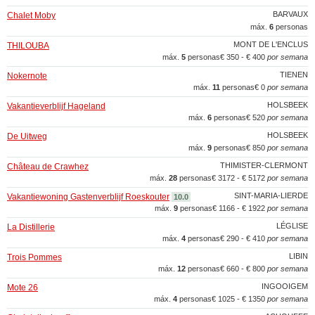
BARVAUX
Chalet Moby
máx.
6
personas
MONT DE L'ENCLUS
THILOUBA
máx.
5
personas
€ 350 - € 400
por semana
TIENEN
Nokernote
máx.
11
personas
€ 0
por semana
HOLSBEEK
Vakantieverblijf Hageland
máx.
6
personas
€ 520
por semana
HOLSBEEK
De Uitweg
máx.
9
personas
€ 850
por semana
THIMISTER-CLERMONT
Château de Crawhez
máx.
28
personas
€ 3172 - € 5172
por semana
SINT-MARIA-LIERDE
Vakantiewoning Gastenverblijf Roeskouter
10.0
máx.
9
personas
€ 1166 - € 1922
por semana
LÉGLISE
La Distillerie
máx.
4
personas
€ 290 - € 410
por semana
LIBIN
Trois Pommes
máx.
12
personas
€ 660 - € 800
por semana
INGOOIGEM
Mote 26
máx.
4
personas
€ 1025 - € 1350
por semana