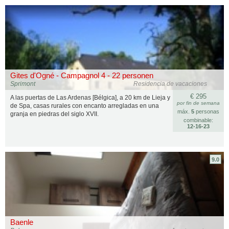
Gites d'Ogné - Campagnol 4 - 22 personen
Sprimont
Residencia de vacaciones
€ 295
A las puertas de Las Ardenas [Bélgica], a 20 km de Lieja y
por fin de semana
de Spa, casas rurales con encanto arregladas en una
máx.
5
personas
granja en piedras del siglo XVII.
combinable:
12‑16‑23
9.0
Baenle