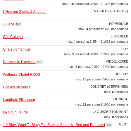
máx.
18
personas
€ 1050 - € 1343
por semana
MALMÉDY (BAUGNEZ)
L'Horizon Studio & Apparts.
POPERINGE
Juliette
9.8
máx.
4
personas
€ 420
por semana
LINKEBEEK
Gîte Catalpa
máx.
4
personas
€ 954 - € 1626
por semana
SOY
Chalet romantica
máx.
9
personas
€ 1000 - € 2000
por semana
MIDDELKERKE
Residentie Excelsior
8.1
máx.
2
personas
€ 200 - € 490
por semana
DURBUY
Wellness Chalet ROOS
máx.
15
personas
€ 5650
por semana
JONCRET (GERPINNES)
Gîte les Bruyeres
máx.
6
personas
BOEZINGE
Landhuis Eikenburg
máx.
12
personas
€ 1650
por semana
LA GLEIZE-STOUMONT
La Cour Fleurie
máx.
8
personas
GENT
1 2 Stay (Want To Stay) Full Service Studio's - Bed and Breakfast
8.5