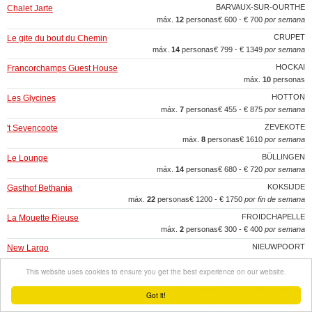
BARVAUX-SUR-OURTHE
Chalet Jarte
máx.
12
personas
€ 600 - € 700
por semana
CRUPET
Le gite du bout du Chemin
máx.
14
personas
€ 799 - € 1349
por semana
HOCKAI
Francorchamps Guest House
máx.
10
personas
HOTTON
Les Glycines
máx.
7
personas
€ 455 - € 875
por semana
ZEVEKOTE
't Sevencoote
máx.
8
personas
€ 1610
por semana
BÜLLINGEN
Le Lounge
máx.
14
personas
€ 680 - € 720
por semana
KOKSIJDE
Gasthof Bethania
máx.
22
personas
€ 1200 - € 1750
por fin de semana
FROIDCHAPELLE
La Mouette Rieuse
máx.
2
personas
€ 300 - € 400
por semana
NIEUWPOORT
New Largo
This website uses cookies to ensure you get the best experience on our website.
Delvaux2
9.0
máx.
5
personas
€ 700 - € 840
por semana
Got it!
KLUISBERGEN (ZULZEKE)
't Nophof