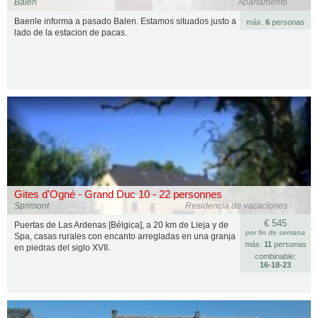
Balen
Apartamento
Baenle informa a pasado Balen. Estamos situados justo a
máx.
6
personas
lado de la estacion de pacas.
Gites d'Ogné - Grand Duc 10 - 22 personnes
Sprimont
Residencia de vacaciones
€ 545
Puertas de Las Ardenas [Bélgica], a 20 km de Lieja y de
por fin de semana
Spa, casas rurales con encanto arregladas en una granja
máx.
11
personas
en piedras del siglo XVII.
combinable:
16‑18‑23