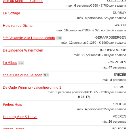
ELLEZELLES
Gite au Mont des Collines
máx.
6
personas
€ 650 - € 700
por semana
DURBUY
Le Cottage
máx.
4
personas
€ 225
por semana
WATOU
Huis van de Dichter
máx.
10
personas
€ 300 - € 375
por fin de semana
GERAARDSBERGEN
**** Vakantie villa Hakuna Matata
9.0
máx.
12
personas
€ 1260 - € 1960
por semana
RUDDERVOORDE
De Zingende Watermolen
máx.
21
personas
€ 2100
por semana
FORRIERES
Le Hibou
1.0
máx.
47
personas
EREZÉE
chalet Het Vijfde Seizoen
9.3
máx.
8
personas
RIEMST
De Oude Winning - vakantiewoning 1
máx.
5
personas (combinable:
€ 305 - € 360
por semana
9‑13‑17
)
KINROOI
Pieters Huis
máx.
4
personas
€ 350
por semana
VOEREN
Herberg Voer & Herve
máx.
20
personas
BRUGGE