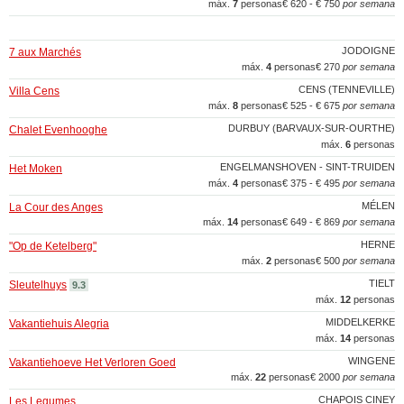
máx.
7
personas
€ 620 - € 750
por semana
JODOIGNE
7 aux Marchés
máx.
4
personas
€ 270
por semana
CENS (TENNEVILLE)
Villa Cens
máx.
8
personas
€ 525 - € 675
por semana
DURBUY (BARVAUX-SUR-OURTHE)
Chalet Evenhooghe
máx.
6
personas
ENGELMANSHOVEN - SINT-TRUIDEN
Het Moken
máx.
4
personas
€ 375 - € 495
por semana
MÉLEN
La Cour des Anges
máx.
14
personas
€ 649 - € 869
por semana
HERNE
"Op de Ketelberg"
máx.
2
personas
€ 500
por semana
TIELT
Sleutelhuys
9.3
máx.
12
personas
MIDDELKERKE
Vakantiehuis Alegria
máx.
14
personas
WINGENE
Vakantiehoeve Het Verloren Goed
máx.
22
personas
€ 2000
por semana
CHAPOIS CINEY
Les Legumes