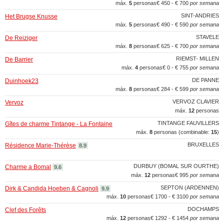
máx.
5
personas
€ 450 - € 700
por semana
SINT-ANDRIES
Het Brugse Knusse
máx.
5
personas
€ 490 - € 590
por semana
STAVELE
De Reiziger
máx.
8
personas
€ 625 - € 700
por semana
RIEMST- MILLEN
De Barrier
máx.
4
personas
€ 0 - € 755
por semana
DE PANNE
Duinhoek23
máx.
8
personas
€ 284 - € 599
por semana
VERVOZ CLAVIER
Vervoz
máx.
12
personas
TINTANGE FAUVILLERS
Gîtes de charme Tintange - La Fontaine
máx.
8
personas (combinable:
15
)
BRUXELLES
Résidence Marie-Thérèse
8.9
DURBUY (BOMAL SUR OURTHE)
Charme a Bomal
9.6
máx.
12
personas
€ 995
por semana
SEPTON (ARDENNEN)
Dirk & Candida Hoeben & Cagnoli
9.9
máx.
10
personas
€ 1700 - € 3100
por semana
DOCHAMPS
Clef des Forêts
máx.
12
personas
€ 1292 - € 1454
por semana