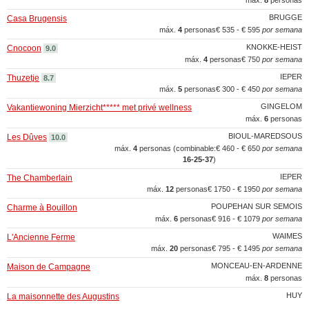
máx.
8
personas
BRUGGE
Casa Brugensis
máx.
4
personas
€ 535 - € 595
por semana
KNOKKE-HEIST
Cnocoon
9.0
máx.
4
personas
€ 750
por semana
IEPER
Thuzetje
8.7
máx.
5
personas
€ 300 - € 450
por semana
GINGELOM
Vakantiewoning Mierzicht***** met privé wellness
máx.
6
personas
BIOUL-MAREDSOUS
Les Dûves
10.0
máx.
4
personas (combinable:
€ 460 - € 650
por semana
16‑25‑37
)
IEPER
The Chamberlain
máx.
12
personas
€ 1750 - € 1950
por semana
POUPEHAN SUR SEMOIS
Charme à Bouillon
máx.
6
personas
€ 916 - € 1079
por semana
WAIMES
L'Ancienne Ferme
máx.
20
personas
€ 795 - € 1495
por semana
MONCEAU-EN-ARDENNE
Maison de Campagne
máx.
8
personas
HUY
La maisonnette des Augustins