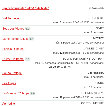
BRUXELLES
Typicallybrussels "Jef " & " Mathilde "
ZONNEBEKE
Het Zonnetje
máx.
8
personas
€ 840 - € 1050
por semana
SIVRY
Sous Les Vignes
9.0
máx.
8
personas
METTET
La Ferme de Toijolle
6.4
máx.
8
personas
€ 300 - € 400
por semana
JANNEE, CINEY
Logis au Chateau
máx.
12
personas
€ 625 - € 945
por semana
BOMAL-SUR-OURTHE (DURBUY)
L'Orée De Bomal
8.8
máx.
15
personas (combinable:
€ 1059 - € 1800
por semana
23‑29‑30‑...‑66‑74
)
DIEPENBEEK
Sauna Cottage
máx.
4
personas
HEURE
Les Auges
máx.
10
personas
LEIGNON (CINEY)
La Grange d'Ychippe
8.9
máx.
12
personas
€ 540 - € 895
por semana
OOSTDUINKERKE
Aphrodite