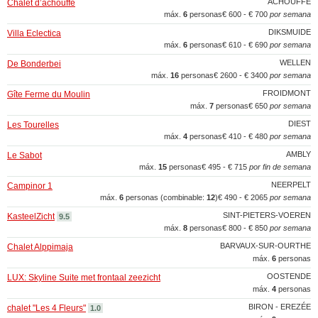
ACHOUFFE
Chalet d’achouffe
máx.
6
personas
€ 600 - € 700
por semana
DIKSMUIDE
Villa Eclectica
máx.
6
personas
€ 610 - € 690
por semana
WELLEN
De Bonderbei
máx.
16
personas
€ 2600 - € 3400
por semana
FROIDMONT
Gîte Ferme du Moulin
máx.
7
personas
€ 650
por semana
DIEST
Les Tourelles
máx.
4
personas
€ 410 - € 480
por semana
AMBLY
Le Sabot
máx.
15
personas
€ 495 - € 715
por fin de semana
NEERPELT
Campinor 1
máx.
6
personas (combinable:
12
)
€ 490 - € 2065
por semana
SINT-PIETERS-VOEREN
KasteelZicht
9.5
máx.
8
personas
€ 800 - € 850
por semana
BARVAUX-SUR-OURTHE
Chalet Alppimaja
máx.
6
personas
OOSTENDE
LUX: Skyline Suite met frontaal zeezicht
máx.
4
personas
BIRON - EREZÉE
chalet "Les 4 Fleurs"
1.0