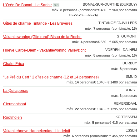
BOMAL-SUR-OURTHE (DURBUY)
L'Orée De Bomal - Le Saphir
8.8
máx.
8
personas (combinable:
€ 480 - € 960
por semana
16‑22‑23‑...‑66‑74
)
TINTANGE FAUVILLERS
Gîtes de charme Tintange - Les Bruyères
máx.
7
personas (combinable:
15
)
STOUMONT
Vakantiewoning (Gite rural) Bisou de la Roche
máx.
4
personas
€ 530 - € 665
por semana
VOEREN - DALHEM
Hoeve Carpe-Diem - Vakantiewoning Valleyzicht
máx.
8
personas (combinable:
16
)
DURBUY
Chalet Erica
máx.
8
personas
SMUID
"Le Pré du Cerf " 2 gîtes de charme (12 et 14 personnes)
máx.
14
personas
€ 1340 - € 1480
por semana
RONSE
La Quitapenas
máx.
6
personas
REMERSDAAL
Clermontshof
máx.
22
personas
€ 1045 - € 1295
por semana
KORTESSEM
Rootmolen
máx.
5
personas
€ 415
por semana
ESSEN
Vakantiehoeve Hannekentas - Lindeloft
máx.
6
personas (combinable:
€ 455
por semana