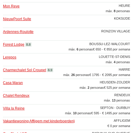
HEURE
Mon Reve
máx.
8
personas
KOKSIJDE
NieuwPoort Suite
RONZON VILLAGE
Ardennes-Roulotte
BOUSSU-LEZ-WALCOURT
Forest Lodge
8.8
máx.
6
personas
€ 650 - € 850
por semana
LOUETTE-ST-DENIS
Lerepos
máx.
4
personas
HARRE
Charmechalet Sol Croupet
8.9
máx.
26
personas
€ 1795 - € 2095
por semana
HEUSDEN-ZOLDER
Casa Maran
máx.
2
personas
€ 525
por semana
RENDEUX
Chalet Rendeux
máx.
13
personas
SEPTON - DURBUY
Villa la Reine
máx.
10
personas
€ 595 - € 1495
por semana
AFFLIGEM
Vakantiewoning Affligem met kinderboerderij
€ 0
por semana