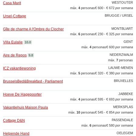
WESTOUTER
Casa Marit
máx.
4
personas
€ 600 - € 672
por semana
BRUGGE / URSEL
Ursel-Cottage
MONTBLIART
Gîte de charme A l'Ombre du Clocher
máx.
6
personas
€ 230 - € 325
por semana
GENT
Villa Eulalie
10.0
máx.
4
personas
€ 600
por semana
NEDERZWALM
Aire de Repos
9.8
máx.
7
personas
LAUWE-MENEN
ICZ vakantiewoning
máx.
5
personas
€ 320 - € 380
por semana
BRUXELLES
BrusselsBed&Breakfast - Parliament
JABBEKE
Hoeve De Hagepoorter
máx.
4
personas
€ 595 - € 693
por semana
MERKSPLAS
Vakantiehuis Maison Paula
máx.
10
personas
€ 545 - € 854
por semana
PASSENDALE
Cottage D&N
máx.
6
personas
€ 580
por semana
OELEGEM
Helpende Hand