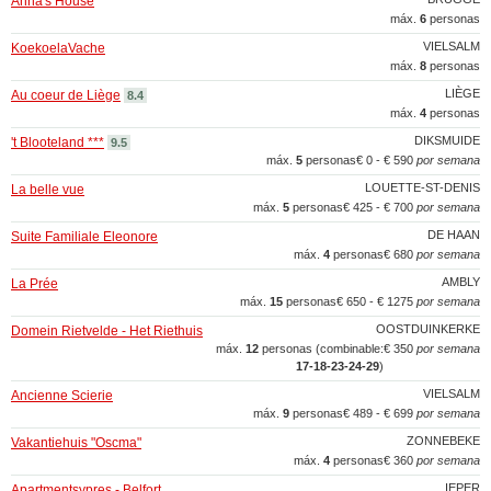
Anna's House
máx.
6
personas
VIELSALM
KoekoelaVache
máx.
8
personas
LIÈGE
Au coeur de Liège
8.4
máx.
4
personas
DIKSMUIDE
't Blooteland ***
9.5
máx.
5
personas
€ 0 - € 590
por semana
LOUETTE-ST-DENIS
La belle vue
máx.
5
personas
€ 425 - € 700
por semana
DE HAAN
Suite Familiale Eleonore
máx.
4
personas
€ 680
por semana
AMBLY
La Prée
máx.
15
personas
€ 650 - € 1275
por semana
OOSTDUINKERKE
Domein Rietvelde - Het Riethuis
máx.
12
personas (combinable:
€ 350
por semana
17‑18‑23‑24‑29
)
VIELSALM
Ancienne Scierie
máx.
9
personas
€ 489 - € 699
por semana
ZONNEBEKE
Vakantiehuis "Oscma"
máx.
4
personas
€ 360
por semana
IEPER
Apartmentsypres - Belfort