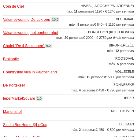
HIVES (LA ROCHE-EN-ARDENNE)
Coin de Ciel
máx.
11
personas
€ 1120 - € 1246
por semana
VECHMAAL
Vakantiewoning De Lokroep
10.0
máx.
8
personas
€ 840 - € 1120
por semana
BORGLOON (KUTTEKOVEN)
Vakantiewoning het eenhoornhof
máx.
20
personas
€ 2000 - € 2750
por fin de semana
BIRON-EREZÉE
Chalet "De 4 Seizoenen"
9.2
máx.
12
personas
ROOSDAAL
Brokantie
máx.
5
personas
VOLLEZELE
Countryside villa in Pajottenland
máx.
15
personas
€ 5000
por semana
ZONNEBEKE
De Kortekeer
máx.
4
personas
€ 450 - € 790
por semana
IEPER
IeperMarketSquare
1.0
METTEKOVEN
Martenshof
DE HAAN
Studio BeeHome @LeCoq
máx.
2
personas
€ 450 - € 500
por semana