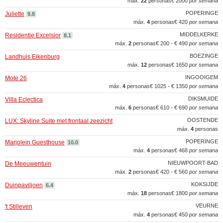
máx.
22
personas
€ 2000
por semana
POPERINGE
Juliette
9.8
máx.
4
personas
€ 420
por semana
MIDDELKERKE
Residentie Excelsior
8.1
máx.
2
personas
€ 200 - € 490
por semana
BOEZINGE
Landhuis Eikenburg
máx.
12
personas
€ 1650
por semana
INGOOIGEM
Mote 26
máx.
4
personas
€ 1025 - € 1350
por semana
DIKSMUIDE
Villa Eclectica
máx.
6
personas
€ 610 - € 690
por semana
OOSTENDE
LUX: Skyline Suite met frontaal zeezicht
máx.
4
personas
POPERINGE
Marjolein Guesthouse
10.0
máx.
4
personas
€ 468
por semana
NIEUWPOORT-BAD
De Meeuwentuin
máx.
2
personas
€ 420 - € 560
por semana
KOKSIJDE
Duinpaviljoen
6.4
máx.
18
personas
€ 1800
por semana
VEURNE
't Stilleven
máx.
4
personas
€ 450
por semana