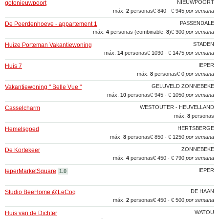
NIEUWPOORT
gotonieuwpoort
máx.
2
personas
€ 840 - € 945
por semana
PASSENDALE
De Peerdenhoeve - appartement 1
máx.
4
personas (combinable:
8
)
€ 300
por semana
STADEN
Huize Porteman Vakantiewoning
máx.
14
personas
€ 1030 - € 1475
por semana
IEPER
Huis 7
máx.
8
personas
€ 0
por semana
GELUVELD ZONNEBEKE
Vakantiewoning " Belle Vue "
máx.
10
personas
€ 945 - € 1050
por semana
WESTOUTER - HEUVELLAND
Casselcharm
máx.
8
personas
HERTSBERGE
Hemelsgoed
máx.
8
personas
€ 850 - € 1250
por semana
ZONNEBEKE
De Kortekeer
máx.
4
personas
€ 450 - € 790
por semana
IEPER
IeperMarketSquare
1.0
DE HAAN
Studio BeeHome @LeCoq
máx.
2
personas
€ 450 - € 500
por semana
WATOU
Huis van de Dichter