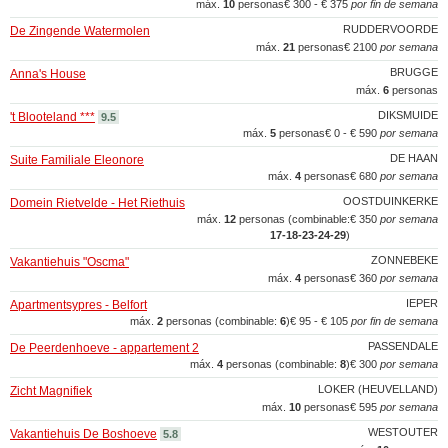
máx.
10
personas
€ 300 - € 375
por fin de semana
RUDDERVOORDE
De Zingende Watermolen
máx.
21
personas
€ 2100
por semana
BRUGGE
Anna's House
máx.
6
personas
DIKSMUIDE
't Blooteland ***
9.5
máx.
5
personas
€ 0 - € 590
por semana
DE HAAN
Suite Familiale Eleonore
máx.
4
personas
€ 680
por semana
OOSTDUINKERKE
Domein Rietvelde - Het Riethuis
máx.
12
personas (combinable:
€ 350
por semana
17‑18‑23‑24‑29
)
ZONNEBEKE
Vakantiehuis "Oscma"
máx.
4
personas
€ 360
por semana
IEPER
Apartmentsypres - Belfort
máx.
2
personas (combinable:
6
)
€ 95 - € 105
por fin de semana
PASSENDALE
De Peerdenhoeve - appartement 2
máx.
4
personas (combinable:
8
)
€ 300
por semana
LOKER (HEUVELLAND)
Zicht Magnifiek
máx.
10
personas
€ 595
por semana
WESTOUTER
Vakantiehuis De Boshoeve
5.8