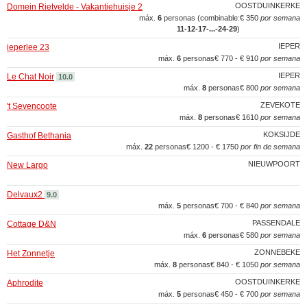
OOSTDUINKERKE
Domein Rietvelde - Vakantiehuisje 2
máx.
6
personas (combinable:
€ 350
por semana
11‑12‑17‑...‑24‑29
)
IEPER
ieperlee 23
máx.
6
personas
€ 770 - € 910
por semana
IEPER
Le Chat Noir
10.0
máx.
8
personas
€ 800
por semana
ZEVEKOTE
't Sevencoote
máx.
8
personas
€ 1610
por semana
KOKSIJDE
Gasthof Bethania
máx.
22
personas
€ 1200 - € 1750
por fin de semana
NIEUWPOORT
New Largo
Delvaux2
9.0
máx.
5
personas
€ 700 - € 840
por semana
PASSENDALE
Cottage D&N
máx.
6
personas
€ 580
por semana
ZONNEBEKE
Het Zonnetje
máx.
8
personas
€ 840 - € 1050
por semana
OOSTDUINKERKE
Aphrodite
máx.
5
personas
€ 450 - € 700
por semana