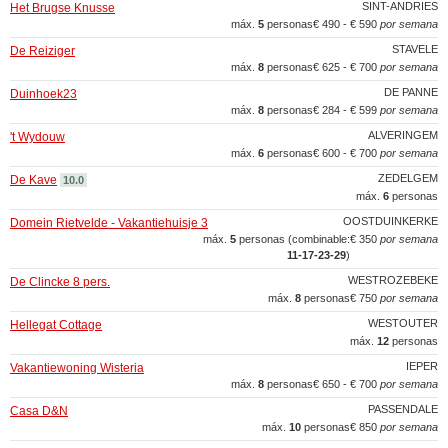
SINT-ANDRIES
Het Brugse Knusse
máx.
5
personas
€ 490 - € 590
por semana
STAVELE
De Reiziger
máx.
8
personas
€ 625 - € 700
por semana
DE PANNE
Duinhoek23
máx.
8
personas
€ 284 - € 599
por semana
ALVERINGEM
't Wydouw
máx.
6
personas
€ 600 - € 700
por semana
ZEDELGEM
De Kave
10.0
máx.
6
personas
OOSTDUINKERKE
Domein Rietvelde - Vakantiehuisje 3
máx.
5
personas (combinable:
€ 350
por semana
11‑17‑23‑29
)
WESTROZEBEKE
De Clincke 8 pers.
máx.
8
personas
€ 750
por semana
WESTOUTER
Hellegat Cottage
máx.
12
personas
IEPER
Vakantiewoning Wisteria
máx.
8
personas
€ 650 - € 700
por semana
PASSENDALE
Casa D&N
máx.
10
personas
€ 850
por semana