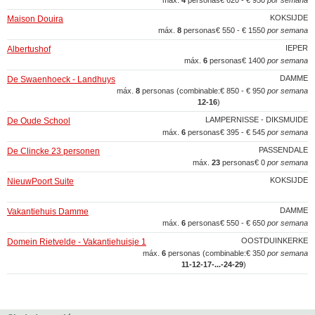
máx.
4
personas
€ 620 - € 950
por semana
KOKSIJDE
Maison Douira
máx.
8
personas
€ 550 - € 1550
por semana
IEPER
Albertushof
máx.
6
personas
€ 1400
por semana
DAMME
De Swaenhoeck - Landhuys
máx.
8
personas (combinable:
€ 850 - € 950
por semana
12‑16
)
LAMPERNISSE - DIKSMUIDE
De Oude School
máx.
6
personas
€ 395 - € 545
por semana
PASSENDALE
De Clincke 23 personen
máx.
23
personas
€ 0
por semana
KOKSIJDE
NieuwPoort Suite
DAMME
Vakantiehuis Damme
máx.
6
personas
€ 550 - € 650
por semana
OOSTDUINKERKE
Domein Rietvelde - Vakantiehuisje 1
máx.
6
personas (combinable:
€ 350
por semana
11‑12‑17‑...‑24‑29
)