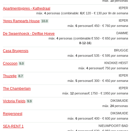
máx.
10
personas
IEPER
Apartmentsypres - Kathedraal
máx.
4
personas (combinable:
6
)
€ 120 - € 130
por fin de semana
IEPER
Ypres Ramparts House
10.0
máx.
6
personas
€ 450 - € 760
por semana
DAMME
De Swaenhoeck - Delftse Hoeve
máx.
4
personas (combinable:
€ 550 - € 650
por semana
8‑12‑16
)
BRUGGE
Casa Brugensis
máx.
4
personas
€ 535 - € 595
por semana
KNOKKE-HEIST
Cnocoon
9.0
máx.
4
personas
€ 750
por semana
IEPER
Thuzetje
8.7
máx.
5
personas
€ 300 - € 450
por semana
IEPER
The Chamberlain
máx.
12
personas
€ 1750 - € 1950
por semana
DIKSMUIDE
Victoria Fields
9.9
máx.
24
personas
DIKSMUIDE
Reigersnest
máx.
6
personas
€ 400 - € 600
por semana
NIEUWPOORT-BAD
SEA-RENT 1