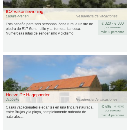
ICZ vakantiewoning
Lauwe-Menen
Residencia de vacaciones
€ 320 - € 380
Esta cabaña para seis personas. Zona rural a un tiro de
por semana
piedra de E17 Gent - Lille y la frontera francesa.
máx.
5
personas
Numerosas rutas de senderismo y ciclismo
Hoeve De Hagepoorter
Jabbeke
Residencia de vacaciones
€ 595 - € 693
Casas vacacionales elegantes en una finca restaurada,
por semana
entre Brujas y la playa, completamente rodeada de
máx.
4
personas
naturaleza.