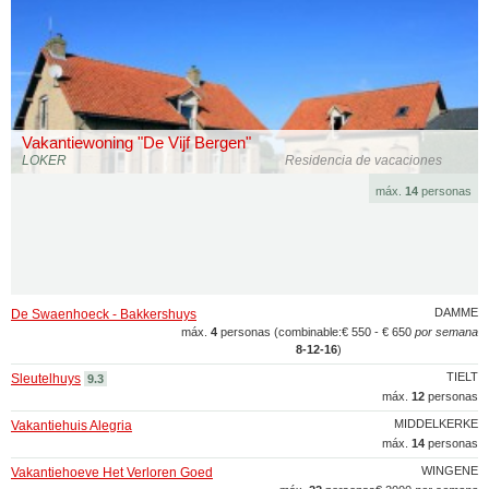
Vakantiewoning "De Vijf Bergen"
LOKER
Residencia de vacaciones
máx.
14
personas
DAMME
De Swaenhoeck - Bakkershuys
máx.
4
personas (combinable:
€ 550 - € 650
por semana
8‑12‑16
)
TIELT
Sleutelhuys
9.3
máx.
12
personas
MIDDELKERKE
Vakantiehuis Alegria
máx.
14
personas
WINGENE
Vakantiehoeve Het Verloren Goed