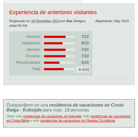
Experiencia de anteriores visitantes
Registrado en
18 November 2014
por
Ilse
(Amigos,
Alojamiento: May 2010
edad 45-54)
General:
7
/
10
Habitación:
6/10
Servicio:
7/10
Encanto:
7/10
Precio/calidad:
5/10
Total:
6.4/10
Duinpaviljoen es una
residencia de vacaciones en Costa
Belga - Koksijde
para máx. 18 personas
Ojear más
residencias de vacaciones en Koksijde
, más
residencias de vacaciones
en Costa Belga
o más
residencias de vacaciones en Flandes Occidental
.