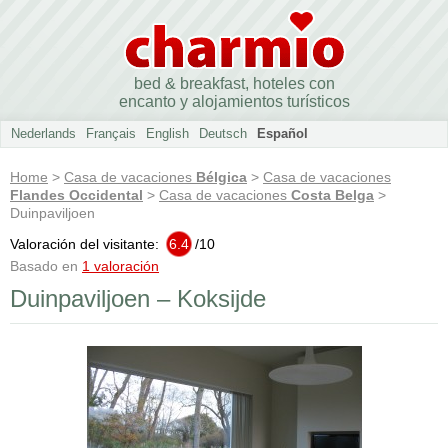
bed & breakfast, hoteles con
encanto y alojamientos turísticos
Nederlands
Français
English
Deutsch
Español
Home
>
Casa de vacaciones
Bélgica
>
Casa de vacaciones
Flandes Occidental
>
Casa de vacaciones
Costa Belga
>
Duinpaviljoen
Valoración del visitante:
6.4
/
10
Basado en
1 valoración
Duinpaviljoen – Koksijde