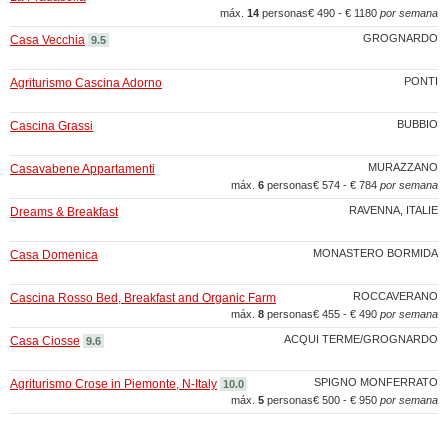
máx.
14
personas
€ 490 - € 1180
por semana
GROGNARDO
Casa Vecchia
9.5
PONTI
Agriturismo Cascina Adorno
BUBBIO
Cascina Grassi
MURAZZANO
Casavabene Appartamenti
máx.
6
personas
€ 574 - € 784
por semana
RAVENNA, ITALIE
Dreams & Breakfast
MONASTERO BORMIDA
Casa Domenica
ROCCAVERANO
Cascina Rosso Bed, Breakfast and Organic Farm
máx.
8
personas
€ 455 - € 490
por semana
ACQUI TERME/GROGNARDO
Casa Ciosse
9.6
SPIGNO MONFERRATO
Agriturismo Crose in Piemonte, N-Italy
10.0
máx.
5
personas
€ 500 - € 950
por semana