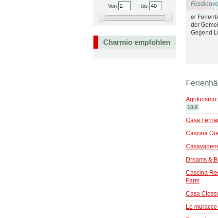
Fosdinov
Von
bis
er Ferienb
der Gemei
Gegend Lu
Charmio empfohlen
Ferienhä
Agriturismo 
10.0
Casa Ferna
Cascina Gra
Casavabene
Dreams & Br
Cascina Ros
Farm
Casa Cioss
Le muracce 