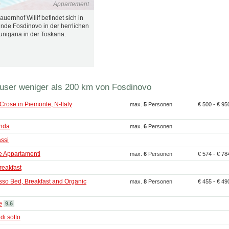
o
Appartement
auernhof Willif befindet sich in
nde Fosdinovo in der herrlichen
nigana in der Toskana.
user weniger als 200 km von Fosdinovo
Crose in Piemonte, N-Italy
max.
5
Personen
€ 500 - € 9
nda
max.
6
Personen
ssi
 Appartamenti
max.
6
Personen
€ 574 - € 7
eakfast
so Bed, Breakfast and Organic
max.
8
Personen
€ 455 - € 4
e
9.6
di sotto