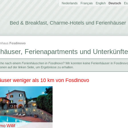
Nederlands
Français
English
Deutsch
Es
Bed & Breakfast, Charme-Hotels und Ferienhäuser
enhaus
Fosdinovo
nhäuser, Ferienapartments und Unterkünfte
che nach einem
Ferienhäuschen in Fosdinovo
? Wir konnten keine Ferienhäuser in Fosdinovo 
ionen auf der linken Seite, um Ergebnisse zu erhalten.
äuser weniger als 10 km von Fosdinovo
mo Willif