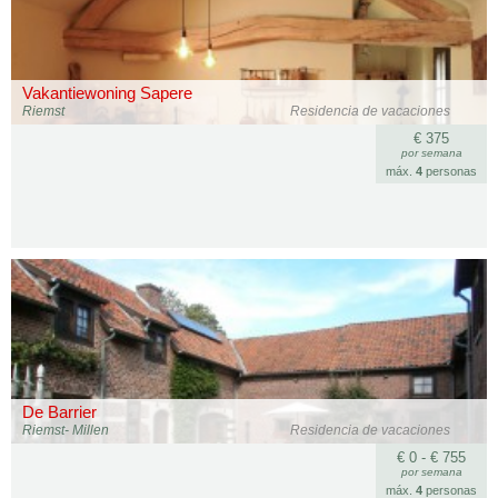
Vakantiewoning Sapere
Riemst
Residencia de vacaciones
€ 375
por semana
máx.
4
personas
De Barrier
Riemst- Millen
Residencia de vacaciones
€ 0 - € 755
por semana
máx.
4
personas