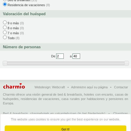
Bed & breakfast
(23)
Residencia de vacaciones
(8)
Valoración del huésped
9 o más
(0)
8 o más
(0)
7 o más
(0)
Todo
(8)
Número de personas
De
a
Webdesign:
Webcraft
•
Administre aquí su página
•
Contactar
Charmio ofrece una visión general de bed & breakfasts, hoteles con encanto, casas de
huéspedes, residencias de vacaciones, casa rurales por habitaciones y pensiones en
Europa.
Bed & breakfasts, charmehotels en vakantiehuizen
(in het Nederlands)
•
Chambres
d'hôtes, hôtels de charme et logements de vacances
(en français)
•
Bed &
This website uses cookies to ensure you get the best experience on our website.
breakfasts, charming hotels and holiday accommodations
(in English)
•
Bed &
Breakfast, Charme-Hotels und Ferienhäuser
(auf Deutsch)
•
Bed & breakfast, hoteles
Got it!
con encanto y alojamientos turísticos
(en Enspañol)