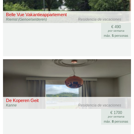
Belle Vue Vakantieappartement
Riemst (Genoelselderen)
Residencia de vacaciones
€ 490
por semana
máx.
5
personas
De Koperen Geit
Kanne
Residencia de vacaciones
€ 1700
por semana
máx.
8
personas