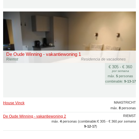
De Oude Winning - vakantiewoning 1
Riemst
Residencia de vacaciones
€ 305 - € 360
por semana
máx.
5
personas
combinable:
9‑13‑17
MAASTRICHT
House Vinck
máx.
8
personas
RIEMST
De Oude Winning - vakantiewoning 2
máx.
4
personas (combinable:
€ 305 - € 360
por semana
9‑12‑17
)