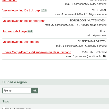
de Pluktuin
máx.
8
personas
€ 625
por semana
VECHMAAL
Vakantiewoning De Lokroep
10.0
máx.
8
personas
€ 840 - € 1120
por semana
BORGLOON (KUTTEKOVEN)
Vakantiewoning het eenhoornhof
máx.
20
personas
€ 2000 - € 2750
por fin de semana
LIÈGE
Au coeur de Liège
8.4
máx.
4
personas
EIJSDEN-MARGRATEN
Vakantiewoning Scheepers
máx.
6
personas
€ 300 - € 350
por semana
VOEREN - DALHEM
Hoeve Carpe-Diem - Vakantiewoning Natuurschoon
máx.
8
personas (combinable:
16
)
Ciudad o región
Tipo