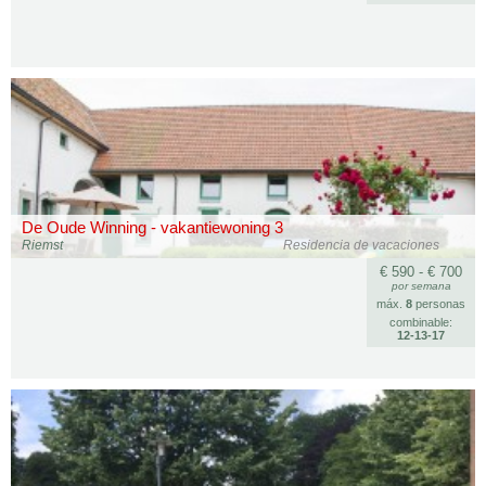
De Oude Winning - vakantiewoning 3
Riemst
Residencia de vacaciones
€ 590 - € 700
por semana
máx.
8
personas
combinable:
12‑13‑17