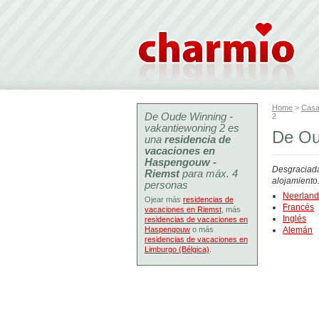
Home
>
Casa
De Oude Winning -
2
vakantiewoning 2 es
De Ou
una
residencia de
vacaciones en
Haspengouw -
Desgraciada
Riemst
para máx. 4
alojamiento
personas
Neerlan
Ojear más
residencias de
Francés
vacaciones en Riemst
, más
Inglés
residencias de vacaciones en
Haspengouw
o más
Alemán
residencias de vacaciones en
Limburgo (Bélgica)
.