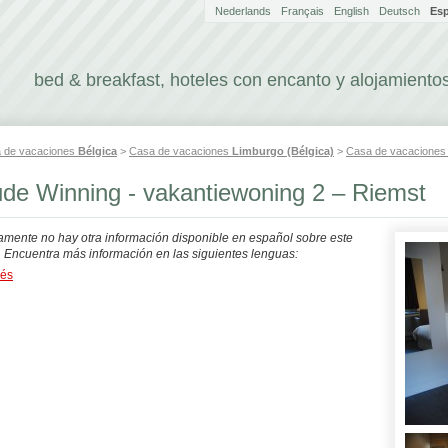
Nederlands
Français
English
Deutsch
Es
bed & breakfast, hoteles con encanto y alojamientos
 de vacaciones
Bélgica
>
Casa de vacaciones
Limburgo (Bélgica)
>
Casa de vacacione
de Winning - vakantiewoning 2 – Riemst
mente no hay otra información disponible en español sobre este
. Encuentra más información en las siguientes lenguas:
dés