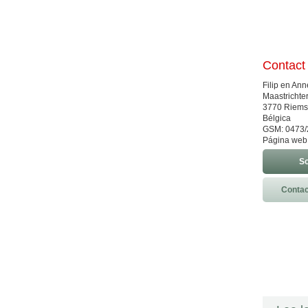
Contact
Filip en An
Maastrichter
3770 Riems
Bélgica
GSM: 0473/
Página web
So
Contac