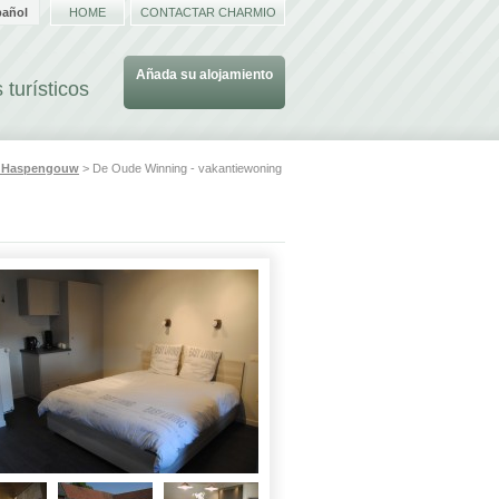
pañol
HOME
CONTACTAR CHARMIO
Añada su alojamiento
 turísticos
s
Haspengouw
> De Oude Winning - vakantiewoning