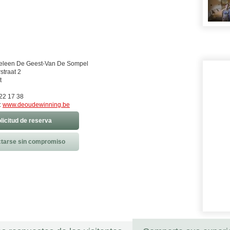
neleen De Geest-Van De Sompel
straat 2
t
22 17 38
:
www.deoudewinning.be
licitud de reserva
tarse sin compromiso