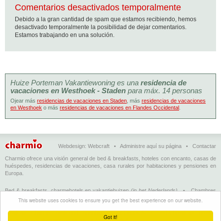
Comentarios desactivados temporalmente
Debido a la gran cantidad de spam que estamos recibiendo, hemos
desactivado temporalmente la posibilidad de dejar comentarios.
Estamos trabajando en una solución.
Huize Porteman Vakantiewoning es una
residencia de
vacaciones en Westhoek - Staden
para máx. 14 personas
Ojear más
residencias de vacaciones en Staden
, más
residencias de vacaciones
en Westhoek
o más
residencias de vacaciones en Flandes Occidental
.
Webdesign:
Webcraft
•
Administre aquí su página
•
Contactar
Charmio ofrece una visión general de bed & breakfasts, hoteles con encanto, casas de
huéspedes, residencias de vacaciones, casa rurales por habitaciones y pensiones en
Europa.
Bed & breakfasts, charmehotels en vakantiehuizen
(in het Nederlands)
•
Chambres
d'hôtes, hôtels de charme et logements de vacances
(en français)
•
Bed &
This website uses cookies to ensure you get the best experience on our website.
breakfasts, charming hotels and holiday accommodations
(in English)
•
Bed &
Breakfast, Charme-Hotels und Ferienhäuser
(auf Deutsch)
•
Bed & breakfast, hoteles
Got it!
con encanto y alojamientos turísticos
(en Enspañol)