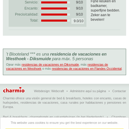
Fijne keuken en
Servicio:
9/10
badkamer,
Encanto:
9/10
superfijne bedden.
Precio/calidad:
9/10
Zeker aan te
bevelen!
Total:
9.0/10
't Blooteland *** es una
residencia de vacaciones en
Westhoek - Diksmuide
para máx. 5 personas
Ojear más
residencias de vacaciones en Diksmuide
, más
residencias de
vacaciones en Westhoek
o más
residencias de vacaciones en Flandes Occidental
.
Webdesign:
Webcraft
•
Administre aquí su página
•
Contactar
Charmio ofrece una visión general de bed & breakfasts, hoteles con encanto, casas de
huéspedes, residencias de vacaciones, casa rurales por habitaciones y pensiones en
Europa.
Bed & breakfasts, charmehotels en vakantiehuizen
(in het Nederlands)
•
Chambres
d'hôtes, hôtels de charme et logements de vacances
(en français)
•
Bed &
This website uses cookies to ensure you get the best experience on our website.
breakfasts, charming hotels and holiday accommodations
(in English)
•
Bed &