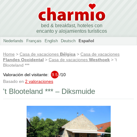
bed & breakfast, hoteles con
encanto y alojamientos turísticos
Nederlands
Français
English
Deutsch
Español
Home
>
Casa de vacaciones
Bélgica
>
Casa de vacaciones
Flandes Occidental
>
Casa de vacaciones
Westhoek
> 't
Blooteland ***
Valoración del visitante:
9.5
/
10
Basado en
2 valoraciones
't Blooteland *** – Diksmuide