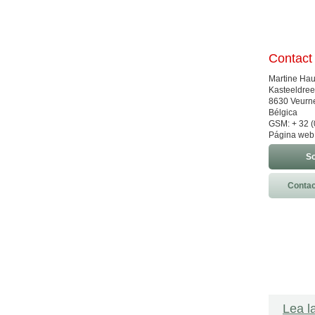
Contact
Martine Hau
Kasteeldree
8630 Veurn
Bélgica
GSM: + 32 (
Página web
So
Contac
Lea l