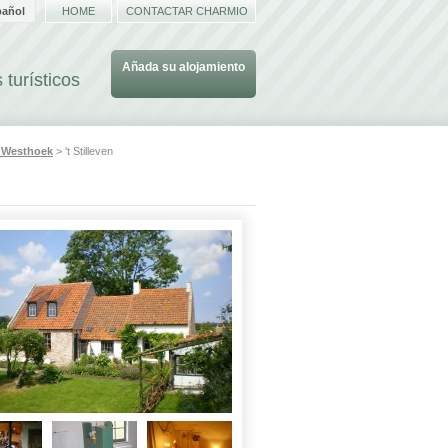
pañol
HOME
CONTACTAR CHARMIO
Añada su alojamiento
 turísticos
s
Westhoek
> 't Stilleven