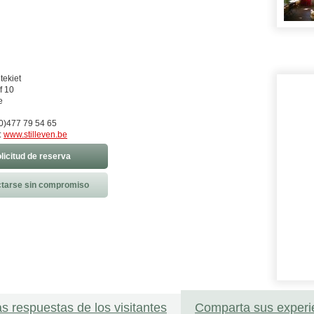
tekiet
f 10
e
0)477 79 54 65
:
www.stilleven.be
licitud de reserva
tarse sin compromiso
as respuestas de los visitantes
Comparta sus experi