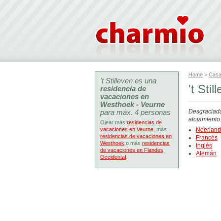
Home
>
Casa
't Stilleven es una
't Sti
residencia de
vacaciones en
Westhoek - Veurne
para máx. 4 personas
Desgraciada
alojamiento
Ojear más
residencias de
vacaciones en Veurne
, más
Neerlan
residencias de vacaciones en
Francés
Westhoek
o más
residencias
Inglés
de vacaciones en Flandes
Alemán
Occidental
.