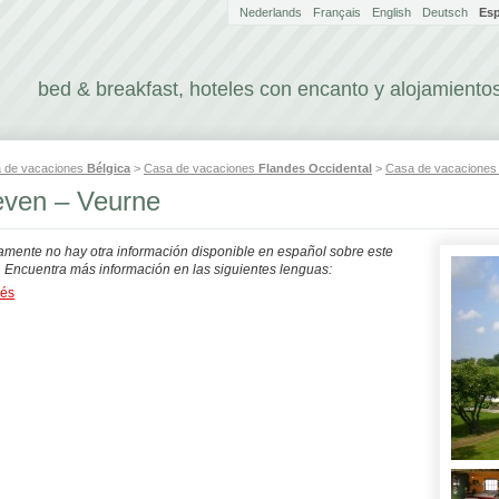
Nederlands
Français
English
Deutsch
Es
bed & breakfast, hoteles con encanto y alojamientos
 de vacaciones
Bélgica
>
Casa de vacaciones
Flandes Occidental
>
Casa de vacacione
lleven – Veurne
mente no hay otra información disponible en español sobre este
. Encuentra más información en las siguientes lenguas:
dés