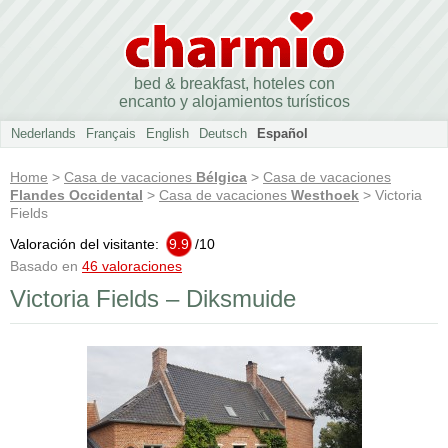
bed & breakfast, hoteles con
encanto y alojamientos turísticos
Nederlands
Français
English
Deutsch
Español
Home
>
Casa de vacaciones
Bélgica
>
Casa de vacaciones
Flandes Occidental
>
Casa de vacaciones
Westhoek
> Victoria
Fields
Valoración del visitante:
9.9
/
10
Basado en
46 valoraciones
Victoria Fields – Diksmuide