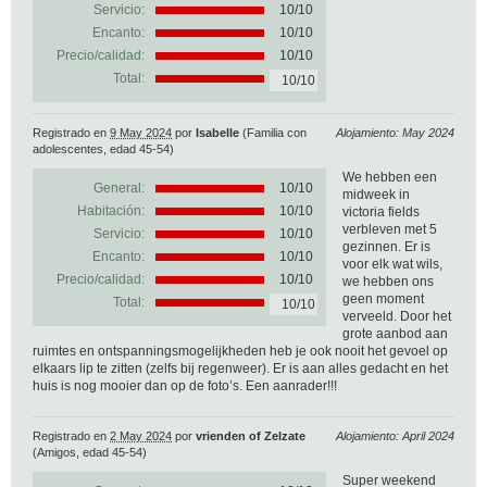
Servicio:
10/10
Encanto:
10/10
Precio/calidad:
10/10
Total:
10/10
Registrado en
9 May 2024
por
Isabelle
(Familia con
Alojamiento: May 2024
adolescentes, edad 45-54)
We hebben een
General:
10
/
10
midweek in
Habitación:
10/10
victoria fields
verbleven met 5
Servicio:
10/10
gezinnen. Er is
Encanto:
10/10
voor elk wat wils,
Precio/calidad:
10/10
we hebben ons
geen moment
Total:
10/10
verveeld. Door het
grote aanbod aan
ruimtes en ontspanningsmogelijkheden heb je ook nooit het gevoel op
elkaars lip te zitten (zelfs bij regenweer). Er is aan alles gedacht en het
huis is nog mooier dan op de foto’s. Een aanrader!!!
Registrado en
2 May 2024
por
vrienden of Zelzate
Alojamiento: April 2024
(Amigos, edad 45-54)
Super weekend