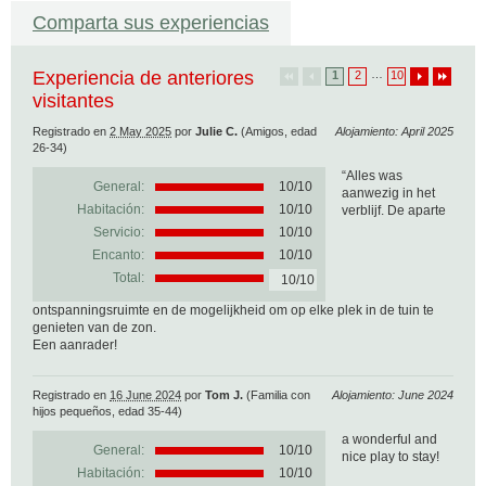
Comparta sus experiencias
Experiencia de anteriores
…
1
2
10
visitantes
Registrado en
2 May 2025
por
Julie C.
(Amigos, edad
Alojamiento: April 2025
26-34)
“Alles was
General:
10
/
10
aanwezig in het
Habitación:
10/10
verblijf. De aparte
Servicio:
10/10
Encanto:
10/10
Total:
10/10
ontspanningsruimte en de mogelijkheid om op elke plek in de tuin te
genieten van de zon.
Een aanrader!
Registrado en
16 June 2024
por
Tom J.
(Familia con
Alojamiento: June 2024
hijos pequeños, edad 35-44)
a wonderful and
General:
10
/
10
nice play to stay!
Habitación:
10/10