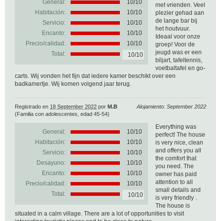
General:
10
/
10
met vrienden. Veel
Habitación:
10/10
plezier gehad aan
de lange bar bij
Servicio:
10/10
het houtvuur.
Encanto:
10/10
Ideaal voor onze
Precio/calidad:
10/10
groep! Voor de
jeugd was er een
Total:
10/10
biljart, tafeltennis,
voetbaltafel en go-
carts. Wij vonden het fijn dat iedere kamer beschikt over een
badkamertje. Wij komen volgend jaar terug.
Registrado en
18 September 2022
por
M.B
Alojamiento: September 2022
(Familia con adolescentes, edad 45-54)
Everything was
General:
10
/
10
perfect! The house
Habitación:
10/10
is very nice, clean
and offers you all
Servicio:
10/10
the comfort that
Desayuno:
10/10
you need. The
Encanto:
10/10
owner has paid
attention to all
Precio/calidad:
10/10
small details and
Total:
10/10
is very friendly .
The house is
situated in a calm village. There are a lot of opportunities to visit