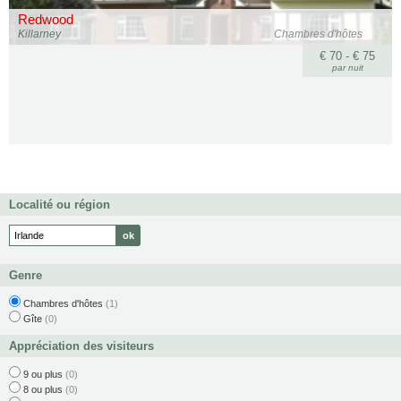
Redwood
Killarney
Chambres d'hôtes
€ 70 - € 75
par nuit
Localité ou région
Genre
Chambres d'hôtes
(1)
Gîte
(0)
Appréciation des visiteurs
9 ou plus
(0)
8 ou plus
(0)