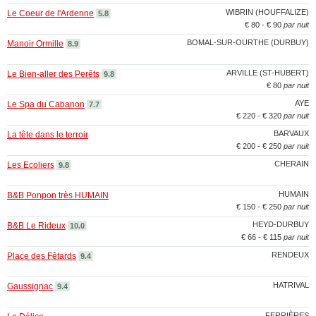
WIBRIN (HOUFFALIZE)
Le Coeur de l'Ardenne
5.8
€ 80 - € 90
par nuit
BOMAL-SUR-OURTHE (DURBUY)
Manoir Ormille
8.9
ARVILLE (ST-HUBERT)
Le Bien-aller des Perêts
9.8
€ 80
par nuit
AYE
Le Spa du Cabanon
7.7
€ 220 - € 320
par nuit
BARVAUX
La tête dans le terroir
€ 200 - € 250
par nuit
CHERAIN
Les Ecoliers
9.8
HUMAIN
B&B Ponpon très HUMAIN
€ 150 - € 250
par nuit
HEYD-DURBUY
B&B Le Rideux
10.0
€ 66 - € 115
par nuit
RENDEUX
Place des Fêtards
9.4
HATRIVAL
Gaussignac
9.4
FERRIÈRES