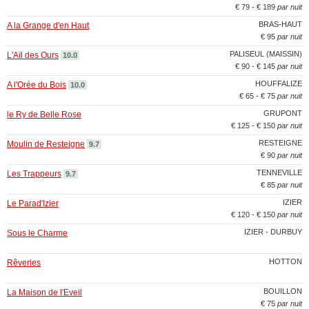
€ 79 - € 189
par nuit
BRAS-HAUT
A la Grange d'en Haut
€ 95
par nuit
PALISEUL (MAISSIN)
L'Aïl des Ours
10.0
€ 90 - € 145
par nuit
HOUFFALIZE
A l'Orée du Bois
10.0
€ 65 - € 75
par nuit
GRUPONT
le Ry de Belle Rose
€ 125 - € 150
par nuit
RESTEIGNE
Moulin de Resteigne
9.7
€ 90
par nuit
TENNEVILLE
Les Trappeurs
9.7
€ 85
par nuit
IZIER
Le Parad'Izier
€ 120 - € 150
par nuit
IZIER - DURBUY
Sous le Charme
HOTTON
Rêveries
BOUILLON
La Maison de l'Eveil
€ 75
par nuit