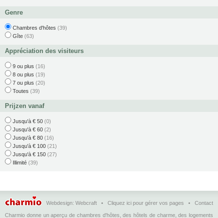
Genre
Chambres d'hôtes
(39)
Gîte
(63)
Appréciation des visiteurs
9 ou plus
(16)
8 ou plus
(19)
7 ou plus
(20)
Toutes
(39)
Prijzen vanaf
Jusqu'à € 50
(0)
Jusqu'à € 60
(2)
Jusqu'à € 80
(16)
Jusqu'à € 100
(21)
Jusqu'à € 150
(27)
Illimité
(39)
Webdesign:
Webcraft
•
Cliquez ici pour gérer vos pages
•
Contact
Charmio donne un aperçu de chambres d'hôtes, des hôtels de charme, des logements