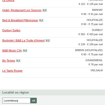
Le Délice
€ 115 - € 135
par nuit
MANHAY
Hotel- Restaurant Les Sources
8.5
€ 80 - € 91
par nuit
HOUFFALIZE
Bed & Breakfast Pittoresque
9.2
€ 60 - € 75
par nuit
DURBUY
Durbuy Suites
€ 350 - € 420
par nuit
HOUFFALIZE
Boshotel / B&B La Truite d'Argent
8.2
€ 139 - € 199
par nuit
WIBRIN (HOUFFALIZE)
B&B Music City
9.0
€ 60 - € 75
par nuit
GRANDMENIL
Bo Temps
9.2
€ 78
par nuit
VIELSALM
Le Tapis Rouge
Localité ou région