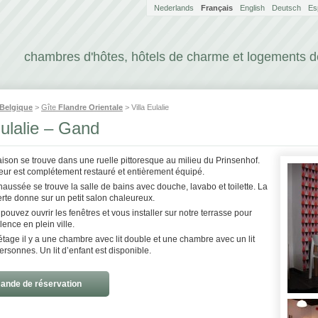
Nederlands
Français
English
Deutsch
Es
chambres d'hôtes, hôtels de charme et logements 
Belgique
>
Gîte
Flandre Orientale
> Villa Eulalie
Eulalie – Gand
aison se trouve dans une ruelle pittoresque au milieu du Prinsenhof.
rieur est complétement restauré et entièrement équipé.
aussée se trouve la salle de bains avec douche, lavabo et toilette. La
rte donne sur un petit salon chaleureux.
pouvez ouvrir les fenêtres et vous installer sur notre terrasse pour
lence en plein ville.
tage il y a une chambre avec lit double et une chambre avec un lit
ersonnes. Un lit d’enfant est disponible.
nde de réservation