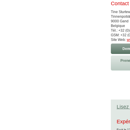
Contact
Tine Sturte
Tinnenpotst
9000 Gand
Belgique
Tél.: +32 (0
GSM: +32 (0
Site Web:
w
Dema
Prene
Lisez 
Expér
Ecrit le
1