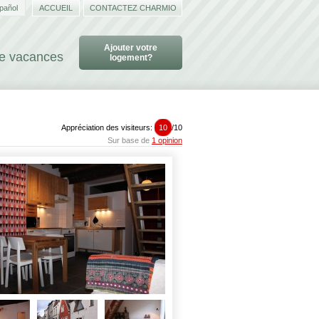
pañol
ACCUEIL
CONTACTEZ CHARMIO
Ajouter votre
de vacances
logement?
Appréciation des visiteurs:
10
/
10
Sur base de
1 opinion