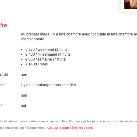
nfos
Au premier étage il y a une chambre avec lit double et une chambre ave
est disponible.
€ 275 / week-end (2 nuits)
€ 400 / mi-semaine (4 nuits)
€ 600 / semaine (7 nuits)
€ 1400 / mois
rédit
non
ner
Il y a un boulanger dans le cartier.
s
non
fi
oui
nt indicatifs et peuvent être entre temps modifiés. Pour les prix les plus récents, consultez le sit
propriétaire de cet hébergement ?
Cliquez ici pour gérer vos pages
.