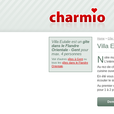
Home
>
Gîte
Villa Eulalie est un
gîte
Villa 
dans le Flandre
Orientale - Gent
pour
max. 4 personnes
N
otre m
Voir d'autres
gîtes à Gent
ou
L’inté
tous les
gîtes dans le Flandre
Orientale
.
Au rez-de-ch
cuisine ouve
En été vous 
écouter le si
Au premier é
pour 1 à 2 p
Dema