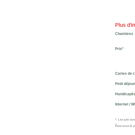
Plus d'i
Chambres
Prix*
Cartes de c
Petit déjeu
Handicapé
Internet / Wi
*: Les prix so
Êtes-vous le 