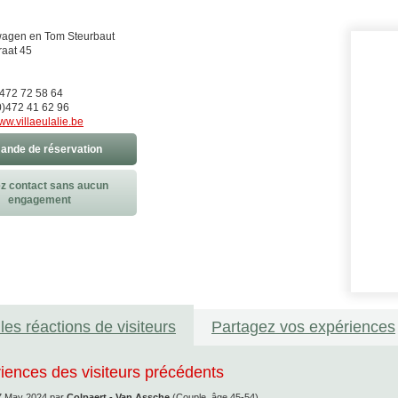
wagen en Tom Steurbaut
raat 45
)472 72 58 64
)472 41 62 96
ww.villaeulalie.be
nde de réservation
z contact sans aucun
engagement
les réactions de visiteurs
Partagez vos expériences
iences des visiteurs précédents
7 May 2024
par
Colpaert - Van Assche
(Couple, âge 45-54)