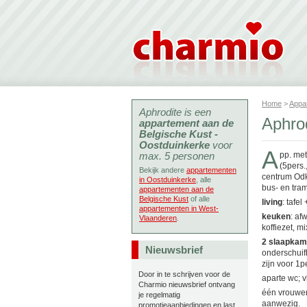
Home
>
Appa
Aphrodite is een
Aphro
appartement aan de
Belgische Kust -
Oostduinkerke
voor
A
max. 5 personen
pp. met
(5pers.
Bekijk andere
appartementen
centrum Odk
in Oostduinkerke
, alle
bus- en tram
appartementen aan de
Belgische Kust
of alle
living
: tafel
appartementen in West-
keuken
: af
Vlaanderen
.
koffiezet, mi
2 slaapkam
Nieuwsbrief
onderschuif
zijn voor 1p
Door in te schrijven voor de
aparte wc; v
Charmio nieuwsbrief ontvang
één vrouwen
je regelmatig
aanwezig.
promotieaanbiedingen en last