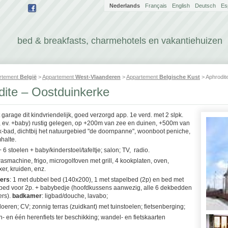
Nederlands
Français
English
Deutsch
Es
bed & breakfasts, charmehotels en vakantiehuizen
rtement
België
>
Appartement
West-Vlaanderen
>
Appartement
Belgische Kust
> Aphrodit
dite – Oostduinkerke
 garage dit kindvriendelijk, goed verzorgd app. 1e verd. met 2 slpk.
, ev. +baby) rustig gelegen, op +200m van zee en duinen, +500m van
-bad, dichtbij het natuurgebied "de doornpanne", woonboot peniche,
halte.
 + 6 stoelen + baby/kinderstoel/tafeltje; salon; TV, radio.
wasmachine, frigo, microgolfoven met grill, 4 kookplaten, oven,
xer, kruiden, enz.
ers
: 1 met dubbel bed (140x200), 1 met stapelbed (2p) en bed met
bed voor 2p. + babybedje (hoofdkussens aanwezig, alle 6 dekbedden
ers).
badkamer
: ligbad/douche, lavabo;
loeren; CV; zonnig terras (zuidkant) met tuinstoelen; fietsenberging;
- en één herenfiets ter beschikking; wandel- en fietskaarten