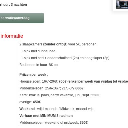
huur: 3 nachten
servatieaanvraag
informatie
2 slaapkamers (
zonder ontbijt
) voor 5/1 personen
1 slpk met dubbel bed
1 slpk met bed + onderschuifbed (2p) en hoogslaper (2p)
Bedlinnen te huur: 8€ pp
Prijzen per week
:
Hoogseizoen: 16/7-20/8:
700€ (enkel per week van vrijdag tot vrijda
Middenseizoen: 25/6-16/7; 21/8-3/9:
600€
Kerst, krokus, paas, herfst vakantie, juni, sept.:
550€
overige:
450€
Weekend
: vrijd-maand of Midweek: maand-vrijd
Verhuur met MINIMUM 3 nachten
Middenseizoen: weekend of midweek:
350€