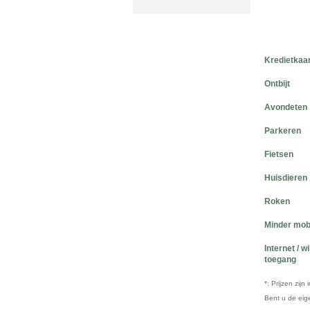
Kredietkaa
Ontbijt
Avondeten
Parkeren
Fietsen
Huisdieren
Roken
Minder mob
Internet / w
toegang
*: Prijzen zij
Bent u de ei