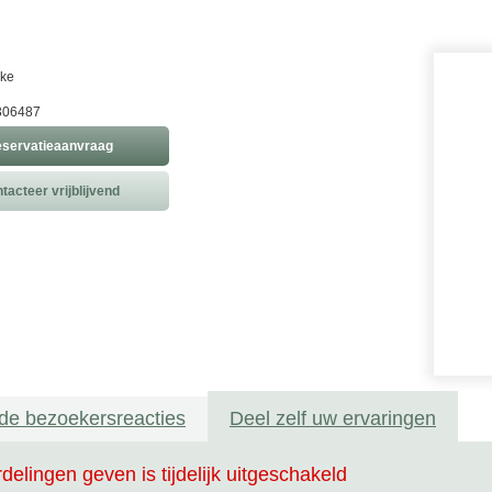
rke
306487
servatieaanvraag
tacteer vrijblijvend
de bezoekersreacties
Deel zelf uw ervaringen
delingen geven is tijdelijk uitgeschakeld