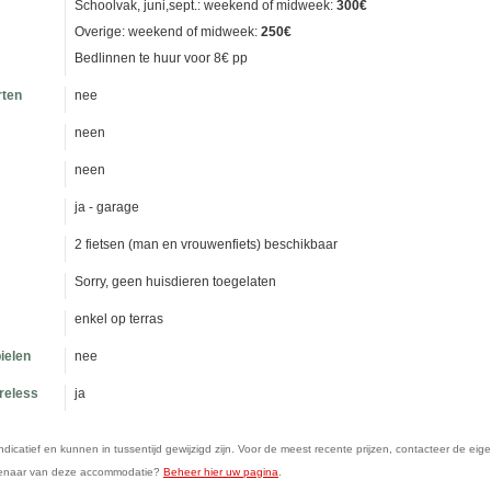
Schoolvak, juni,sept.: weekend of midweek:
300€
Overige: weekend of midweek:
250€
Bedlinnen te huur voor 8€ pp
rten
nee
neen
neen
ja - garage
2 fietsen (man en vrouwenfiets) beschikbaar
Sorry, geen huisdieren toegelaten
enkel op terras
ielen
nee
ireless
ja
n indicatief en kunnen in tussentijd gewijzigd zijn. Voor de meest recente prijzen, contacteer de eig
genaar van deze accommodatie?
Beheer hier uw pagina
.