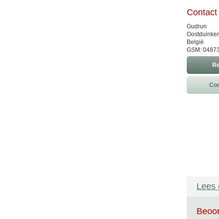
Contact
Gudrun
Oostduinke
België
GSM: 0487
Re
Con
Lees 
Beoor