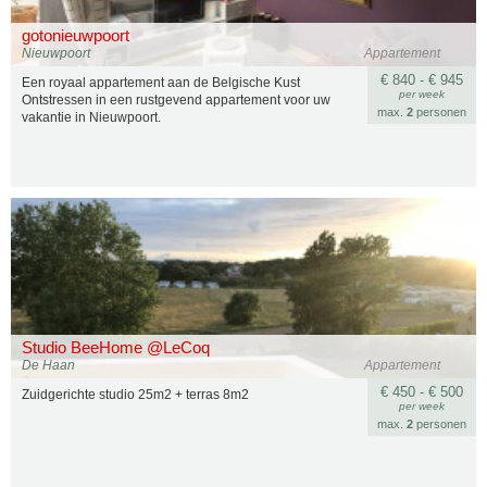
gotonieuwpoort
Nieuwpoort
Appartement
€ 840 - € 945
Een royaal appartement aan de Belgische Kust
per week
Ontstressen in een rustgevend appartement voor uw
max.
2
personen
vakantie in Nieuwpoort.
Studio BeeHome @LeCoq
De Haan
Appartement
€ 450 - € 500
Zuidgerichte studio 25m2 + terras 8m2
per week
max.
2
personen