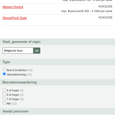
max.
5
personen
€ 700 - € 840
per week
KOKSIJDE
Maison Douira
max.
8
personen
€ 550 - € 1550
per week
KOKSIJDE
NieuwPoort Suite
Stad, gemeente of regio
Type
Bed & breakfast
(42)
Vakantiewoning
(21)
Bezoekerswaardering
9 of hoger
(2)
8 of hoger
(3)
7 of hoger
(3)
Alle
(21)
Aantal personen