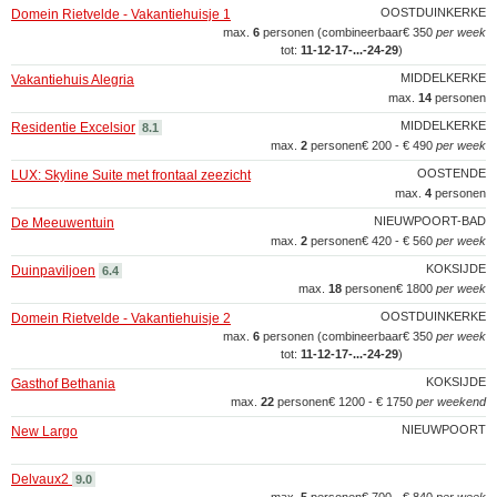
OOSTDUINKERKE
Domein Rietvelde - Vakantiehuisje 1
max.
6
personen (combineerbaar
€ 350
per week
tot:
11‑12‑17‑...‑24‑29
)
MIDDELKERKE
Vakantiehuis Alegria
max.
14
personen
MIDDELKERKE
Residentie Excelsior
8.1
max.
2
personen
€ 200 - € 490
per week
OOSTENDE
LUX: Skyline Suite met frontaal zeezicht
max.
4
personen
NIEUWPOORT-BAD
De Meeuwentuin
max.
2
personen
€ 420 - € 560
per week
KOKSIJDE
Duinpaviljoen
6.4
max.
18
personen
€ 1800
per week
OOSTDUINKERKE
Domein Rietvelde - Vakantiehuisje 2
max.
6
personen (combineerbaar
€ 350
per week
tot:
11‑12‑17‑...‑24‑29
)
KOKSIJDE
Gasthof Bethania
max.
22
personen
€ 1200 - € 1750
per weekend
NIEUWPOORT
New Largo
Delvaux2
9.0