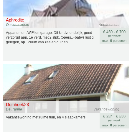
Aphrodite
Oostduinkerke
Appartement
€ 450 - € 700
Appartement WIFI en garage. Dit kindvriendelijk, goed
per week
verzorgd app. 1e verd. met 2 slpk. (5pers.,+baby) rustig
max.
5
personen
gelegen, op +200m van zee en duinen.
Duinhoek23
De Panne
Vakantiewoning
€ 284 - € 599
Vakantiewoning met ruime tuin, en 4 slaapkamers.
per week
max.
8
personen