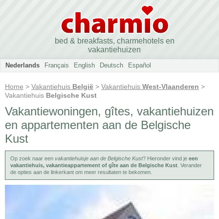
bed & breakfasts, charmehotels en
vakantiehuizen
Nederlands
Français
English
Deutsch
Español
Home
>
Vakantiehuis
België
>
Vakantiehuis
West-Vlaanderen
>
Vakantiehuis
Belgische Kust
Vakantiewoningen, gîtes, vakantiehuizen
en appartementen aan de Belgische
Kust
Op zoek naar een
vakantiehuisje aan de Belgische Kust
? Hieronder vind je
een
vakantiehuis, vakantieappartement of gîte aan de Belgische Kust
. Verander
de opties aan de linkerkant om meer resultaten te bekomen.