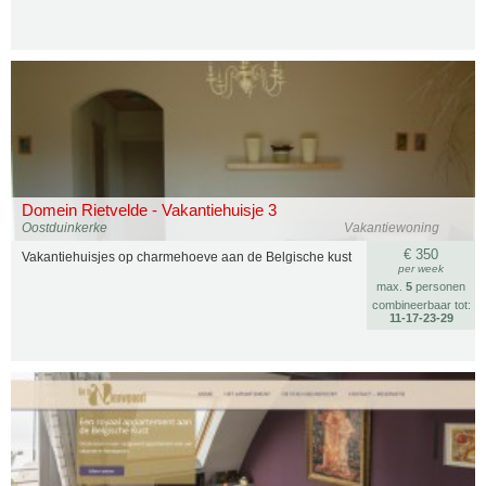
Domein Rietvelde - Vakantiehuisje 3
Oostduinkerke
Vakantiewoning
€ 350
Vakantiehuisjes op charmehoeve aan de Belgische kust
per week
max.
5
personen
combineerbaar tot:
11‑17‑23‑29