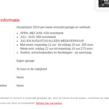
informatie
Huurprijzen 2014 per week inclusief garage en verbruik:
APRIL-MEI-JUNI :420 euro/week
JULI - AUG.:560 euro/week
JULI EN AUGUSTUS ALLEEN WEEKVERHUUR
Mid-week: maandag 12 uur tot vrijdag 10 uur :305 euro
Week-end: vrijdag 12 uur tot maandag 10 uur:275 euro
Andere, schoolvakanties en feestdagen : op aanvraag
Eigen garage
Te huur in de nabijheid
Neen
ielen
Neen
n indicatief en kunnen in tussentijd gewijzigd zijn. Voor de meest recente prijzen, contacteer de eig
genaar van deze accommodatie?
Beheer hier uw pagina
.