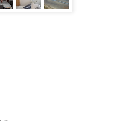
enaars.