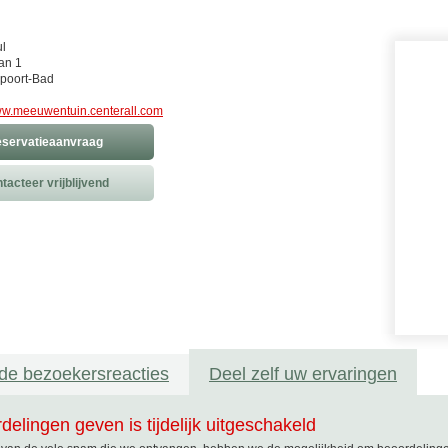
ul
an 1
poort-Bad
w.meeuwentuin.centerall.com
servatieaanvraag
tacteer vrijblijvend
de bezoekersreacties
Deel zelf uw ervaringen
delingen geven is tijdelijk uitgeschakeld