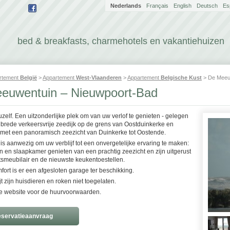
Nederlands
Français
English
Deutsch
Es
bed & breakfasts, charmehotels en vakantiehuizen
rtement
België
>
Appartement
West-Vlaanderen
>
Appartement
Belgische Kust
> De Meeu
euwentuin – Nieuwpoort-Bad
zelf. Een uitzonderlijke plek om van uw verlof te genieten - gelegen
brede verkeersvrije zeedijk op de grens van Oostduinkerke en
met een panoramisch zeezicht van Duinkerke tot Oostende.
 is aanwezig om uw verblijf tot een onvergetelijke ervaring te maken:
n en slaapkamer genieten van een prachtig zeezicht en zijn uitgerust
itsmeubilair en de nieuwste keukentoestellen.
ort is er een afgesloten garage ter beschikking.
jt zijn huisdieren en roken niet toegelaten.
 website voor de huurvoorwaarden.
servatieaanvraag