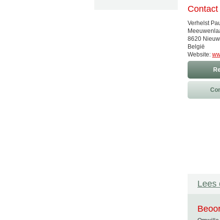
Contact
Verhelst Pa
Meeuwenla
8620 Nieuw
België
Website:
ww
Re
Con
Lees 
Beoor