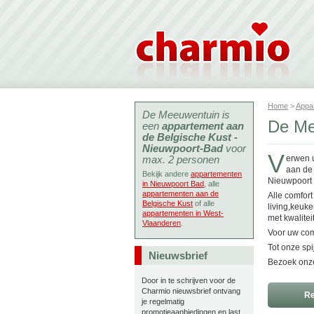
Home
>
Appa
De Meeuwentuin is
De Me
een
appartement aan
de Belgische Kust -
Nieuwpoort-Bad
voor
V
max. 2 personen
erwen u
aan de 
Bekijk andere
appartementen
Nieuwpoort 
in Nieuwpoort Bad
, alle
appartementen aan de
Alle comfort
Belgische Kust
of alle
living,keuke
appartementen in West-
met kwalite
Vlaanderen
.
Voor uw comf
Tot onze spi
Nieuwsbrief
Bezoek onze
Door in te schrijven voor de
Charmio nieuwsbrief ontvang
Re
je regelmatig
promotieaanbiedingen en last