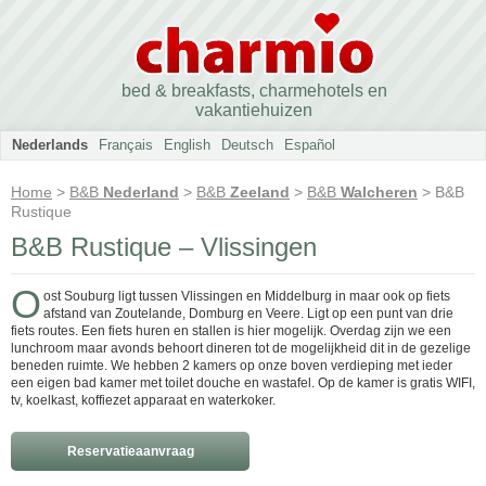
bed & breakfasts, charmehotels en
vakantiehuizen
Nederlands
Français
English
Deutsch
Español
Home
>
B&B
Nederland
>
B&B
Zeeland
>
B&B
Walcheren
> B&B
Rustique
B&B Rustique – Vlissingen
O
ost Souburg ligt tussen Vlissingen en Middelburg in maar ook op fiets
afstand van Zoutelande, Domburg en Veere. Ligt op een punt van drie
fiets routes. Een fiets huren en stallen is hier mogelijk. Overdag zijn we een
lunchroom maar avonds behoort dineren tot de mogelijkheid dit in de gezelige
beneden ruimte. We hebben 2 kamers op onze boven verdieping met ieder
een eigen bad kamer met toilet douche en wastafel. Op de kamer is gratis WIFI,
tv, koelkast, koffiezet apparaat en waterkoker.
Reservatieaanvraag