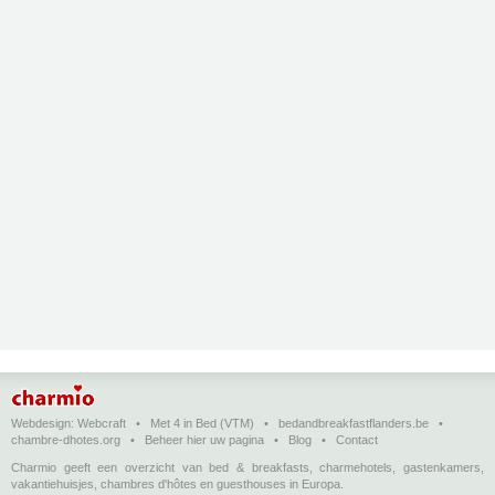
Webdesign:
Webcraft
•
Met 4 in Bed (VTM)
•
bedandbreakfastflanders.be
•
chambre-dhotes.org
•
Beheer hier uw pagina
•
Blog
•
Contact
Charmio geeft een overzicht van bed & breakfasts, charmehotels, gastenkamers,
vakantiehuisjes, chambres d'hôtes en guesthouses in Europa.