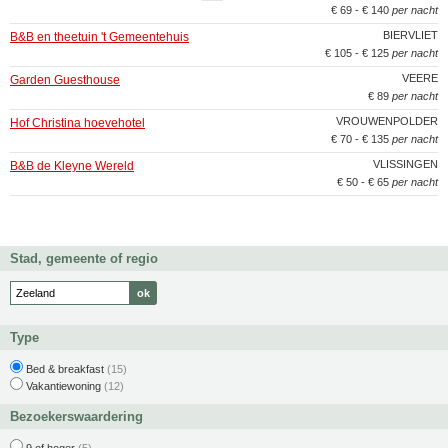
€ 69 - € 140
per nacht
BIERVLIET
B&B en theetuin 't Gemeentehuis
€ 105 - € 125
per nacht
VEERE
Garden Guesthouse
€ 89
per nacht
VROUWENPOLDER
Hof Christina hoevehotel
€ 70 - € 135
per nacht
VLISSINGEN
B&B de Kleyne Wereld
€ 50 - € 65
per nacht
Stad, gemeente of regio
Type
Bed & breakfast
(15)
Vakantiewoning
(12)
Bezoekerswaardering