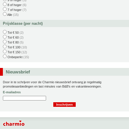
9 of hoger
(5)
8 of hoger
(6)
7 of hoger
(7)
Alle
(15)
Prijsklasse (per nacht)
Tot € 50
(2)
Tot € 60
(2)
Tot € 80
(5)
Tot € 100
(10)
Tot € 150
(12)
Onbeperkt
(15)
Nieuwsbrief
Door in te schrijven voor de Charmio nieuwsbrief ontvang je regelmatig
promotieaanbiedingen en last minutes van B&B's en vakantiewoningen.
E-mailadres