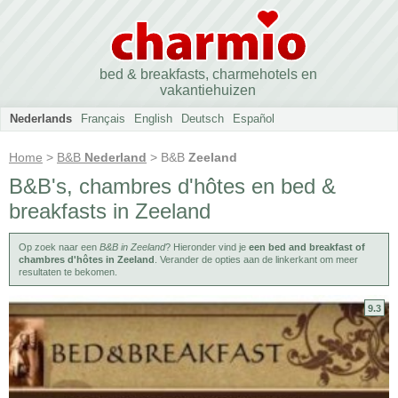
bed & breakfasts, charmehotels en
vakantiehuizen
Nederlands
Français
English
Deutsch
Español
Home
>
B&B
Nederland
> B&B
Zeeland
B&B's, chambres d'hôtes en bed &
breakfasts in Zeeland
Op zoek naar een
B&B in Zeeland
? Hieronder vind je
een bed and breakfast of
chambres d'hôtes in Zeeland
. Verander de opties aan de linkerkant om meer
resultaten te bekomen.
9.3