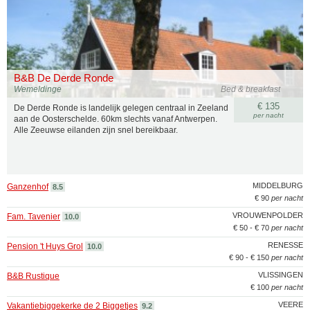
B&B De Derde Ronde
Wemeldinge
Bed & breakfast
€ 135
De Derde Ronde is landelijk gelegen centraal in Zeeland
per nacht
aan de Oosterschelde. 60km slechts vanaf Antwerpen.
Alle Zeeuwse eilanden zijn snel bereikbaar.
MIDDELBURG
Ganzenhof
8.5
€ 90
per nacht
VROUWENPOLDER
Fam. Tavenier
10.0
€ 50 - € 70
per nacht
RENESSE
Pension 't Huys Grol
10.0
€ 90 - € 150
per nacht
VLISSINGEN
B&B Rustique
€ 100
per nacht
VEERE
Vakantiebiggekerke de 2 Biggetjes
9.2