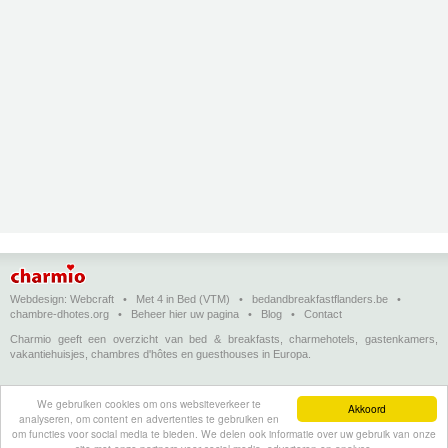
Webdesign:
Webcraft
•
Met 4 in Bed (VTM)
•
bedandbreakfastflanders.be
•
chambre-dhotes.org
•
Beheer hier uw pagina
•
Blog
•
Contact
Charmio geeft een overzicht van bed & breakfasts, charmehotels, gastenkamers,
vakantiehuisjes, chambres d'hôtes en guesthouses in Europa.
Bed & breakfasts, charmehotels en vakantiehuizen
(in het Nederlands)
•
Chambres
We gebruiken cookies om ons websiteverkeer te
d'hôtes, hôtels de charme et logements de vacances
(en français)
•
Bed &
Akkoord
analyseren, om content en advertenties te gebruiken en
breakfasts, charming hotels and holiday accommodations
(in English)
•
Bed &
om functies voor social media te bieden. We delen ook informatie over uw gebruik van onze
Breakfast, Charme-Hotels und Ferienhäuser
(auf Deutsch)
•
Bed & breakfast, hoteles