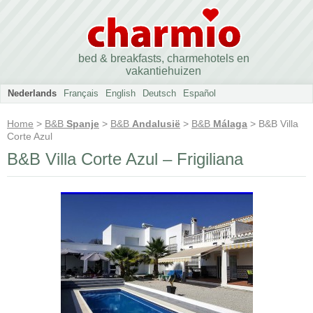
bed & breakfasts, charmehotels en
vakantiehuizen
Nederlands
Français
English
Deutsch
Español
Home
>
B&B
Spanje
>
B&B
Andalusië
>
B&B
Málaga
> B&B Villa
Corte Azul
B&B Villa Corte Azul – Frigiliana