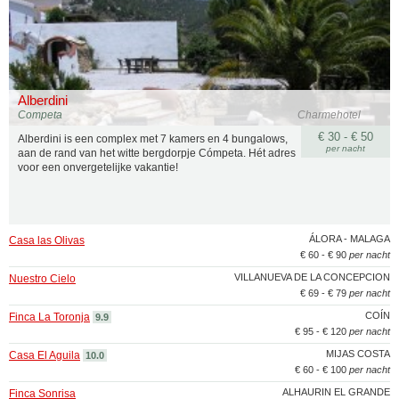
Alberdini
Competa
Charmehotel
€ 30 - € 50
Alberdini is een complex met 7 kamers en 4 bungalows,
per nacht
aan de rand van het witte bergdorpje Cómpeta. Hét adres
voor een onvergetelijke vakantie!
ÁLORA - MALAGA
Casa las Olivas
€ 60 - € 90
per nacht
VILLANUEVA DE LA CONCEPCION
Nuestro Cielo
€ 69 - € 79
per nacht
COÍN
Finca La Toronja
9.9
€ 95 - € 120
per nacht
MIJAS COSTA
Casa El Aguila
10.0
€ 60 - € 100
per nacht
ALHAURIN EL GRANDE
Finca Sonrisa