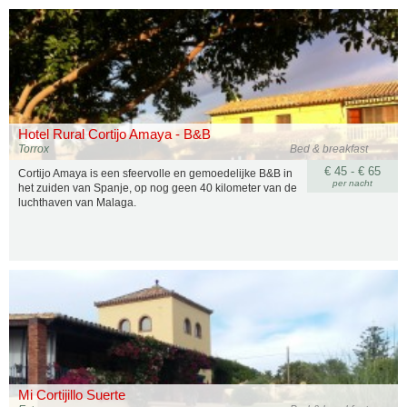
Hotel Rural Cortijo Amaya - B&B
Torrox
Bed & breakfast
€ 45 - € 65
Cortijo Amaya is een sfeervolle en gemoedelijke B&B in
per nacht
het zuiden van Spanje, op nog geen 40 kilometer van de
luchthaven van Malaga.
Mi Cortijillo Suerte