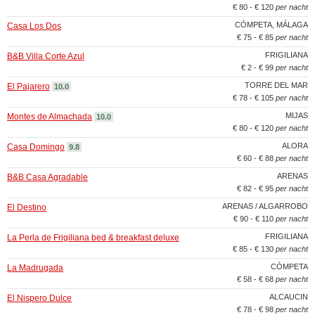
€ 80 - € 120
per nacht
CÓMPETA, MÁLAGA
Casa Los Dos
€ 75 - € 85
per nacht
FRIGILIANA
B&B Villa Corte Azul
€ 2 - € 99
per nacht
TORRE DEL MAR
El Pajarero
10.0
€ 78 - € 105
per nacht
MIJAS
Montes de Almachada
10.0
€ 80 - € 120
per nacht
ALORA
Casa Domingo
9.8
€ 60 - € 88
per nacht
ARENAS
B&B Casa Agradable
€ 82 - € 95
per nacht
ARENAS / ALGARROBO
El Destino
€ 90 - € 110
per nacht
FRIGILIANA
La Perla de Frigiliana bed & breakfast deluxe
€ 85 - € 130
per nacht
CÓMPETA
La Madrugada
€ 58 - € 68
per nacht
ALCAUCIN
El Nispero Dulce
€ 78 - € 98
per nacht