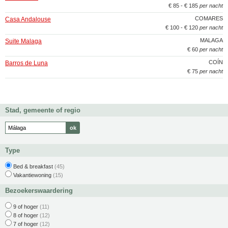
€ 85 - € 185
per nacht
COMARES
Casa Andalouse
€ 100 - € 120
per nacht
MALAGA
Suite Malaga
€ 60
per nacht
COÍN
Barros de Luna
€ 75
per nacht
Stad, gemeente of regio
Type
Bed & breakfast
(45)
Vakantiewoning
(15)
Bezoekerswaardering
9 of hoger
(11)
8 of hoger
(12)
7 of hoger
(12)