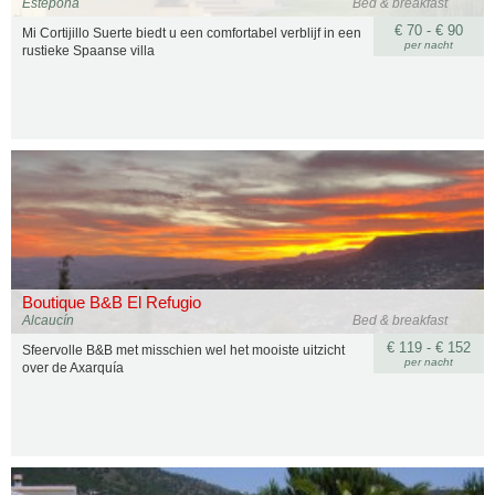
Estepona
Bed & breakfast
€ 70 - € 90
Mi Cortijillo Suerte biedt u een comfortabel verblijf in een
per nacht
rustieke Spaanse villa
Boutique B&B El Refugio
Alcaucín
Bed & breakfast
€ 119 - € 152
Sfeervolle B&B met misschien wel het mooiste uitzicht
per nacht
over de Axarquía