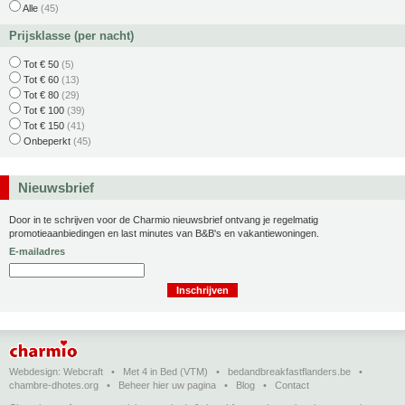
Alle
(45)
Prijsklasse (per nacht)
Tot € 50
(5)
Tot € 60
(13)
Tot € 80
(29)
Tot € 100
(39)
Tot € 150
(41)
Onbeperkt
(45)
Nieuwsbrief
Door in te schrijven voor de Charmio nieuwsbrief ontvang je regelmatig
promotieaanbiedingen en last minutes van B&B's en vakantiewoningen.
E-mailadres
Webdesign:
Webcraft
•
Met 4 in Bed (VTM)
•
bedandbreakfastflanders.be
•
chambre-dhotes.org
•
Beheer hier uw pagina
•
Blog
•
Contact