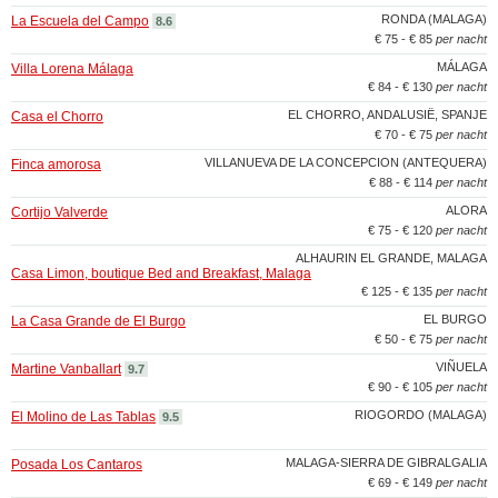
RONDA (MALAGA)
La Escuela del Campo
8.6
€ 75 - € 85
per nacht
MÁLAGA
Villa Lorena Málaga
€ 84 - € 130
per nacht
EL CHORRO, ANDALUSIË, SPANJE
Casa el Chorro
€ 70 - € 75
per nacht
VILLANUEVA DE LA CONCEPCION (ANTEQUERA)
Finca amorosa
€ 88 - € 114
per nacht
ALORA
Cortijo Valverde
€ 75 - € 120
per nacht
ALHAURIN EL GRANDE, MALAGA
Casa Limon, boutique Bed and Breakfast, Malaga
€ 125 - € 135
per nacht
EL BURGO
La Casa Grande de El Burgo
€ 50 - € 75
per nacht
VIÑUELA
Martine Vanballart
9.7
€ 90 - € 105
per nacht
RIOGORDO (MALAGA)
El Molino de Las Tablas
9.5
MALAGA-SIERRA DE GIBRALGALIA
Posada Los Cantaros
€ 69 - € 149
per nacht