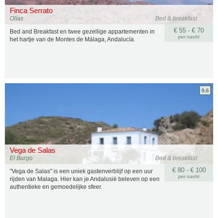
Finca Serrato
Olías
Bed & breakfast
€ 55 - € 70
Bed and Breakfast en twee gezellige appartementen in
per nacht
het hartje van de Montes de Málaga, Andalucía.
9.6
Vega de Salas
El Burgo
Bed & breakfast
€ 80 - € 100
"Vega de Salas" is een uniek gastenverblijf op een uur
per nacht
rijden van Malaga. Hier kan je Andalusië beleven op een
authentieke en gemoedelijke sfeer.