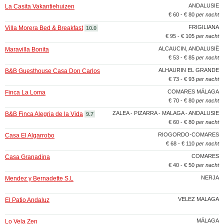
ANDALUSIE
La Casita Vakantiehuizen
€ 60 - € 80
per nacht
FRIGILIANA
Villa Morera Bed & Breakfast
10.0
€ 95 - € 105
per nacht
ALCAUCIN, ANDALUSIË
Maravilla Bonita
€ 53 - € 85
per nacht
ALHAURIN EL GRANDE
B&B Guesthouse Casa Don Carlos
€ 73 - € 93
per nacht
COMARES MÁLAGA
Finca La Loma
€ 70 - € 80
per nacht
ZALEA - PIZARRA - MALAGA - ANDALUSIE
B&B Finca Alegria de la Vida
9.7
€ 60 - € 80
per nacht
RIOGORDO-COMARES
Casa El Algarrobo
€ 68 - € 110
per nacht
COMARES
Casa Granadina
€ 40 - € 50
per nacht
NERJA
Mendez y Bernadette S.L
VELEZ MALAGA
El Patio Andaluz
MÁLAGA
Lo Vela Zen