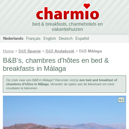
bed & breakfasts, charmehotels en
vakantiehuizen
Nederlands
Français
English
Deutsch
Español
Home
>
B&B
Spanje
>
B&B
Andalusië
> B&B
Málaga
B&B's, chambres d'hôtes en bed &
breakfasts in Málaga
Op zoek naar een
B&B in Málaga
? Hieronder vind je
een bed and breakfast of
chambres d'hôtes in Málaga
. Verander de opties aan de linkerkant om meer
resultaten te bekomen.
9.2