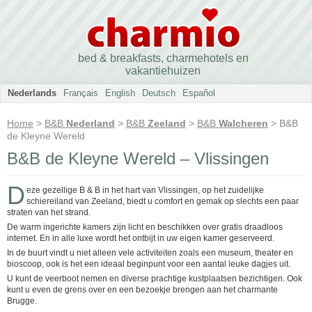
bed & breakfasts, charmehotels en
vakantiehuizen
Nederlands
Français
English
Deutsch
Español
Home
>
B&B
Nederland
>
B&B
Zeeland
>
B&B
Walcheren
> B&B
de Kleyne Wereld
B&B de Kleyne Wereld – Vlissingen
D
eze gezellige B & B in het hart van Vlissingen, op het zuidelijke
schiereiland van Zeeland, biedt u comfort en gemak op slechts een paar
straten van het strand.
De warm ingerichte kamers zijn licht en beschikken over gratis draadloos
internet. En in alle luxe wordt het ontbijt in uw eigen kamer geserveerd.
In de buurt vindt u niet alleen vele activiteiten zoals een museum, theater en
bioscoop, ook is het een ideaal beginpunt voor een aantal leuke dagjes uit.
U kunt de veerboot nemen en diverse prachtige kustplaatsen bezichtigen. Ook
kunt u even de grens over en een bezoekje brengen aan het charmante
Brugge.