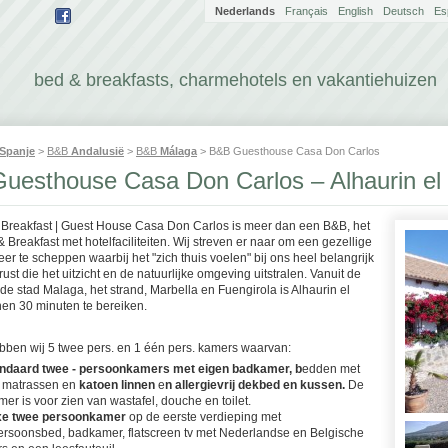
Nederlands
Français
English
Deutsch
Es
bed & breakfasts, charmehotels en vakantiehuizen
Spanje
>
B&B
Andalusië
>
B&B
Málaga
> B&B Guesthouse Casa Don Carlos
uesthouse Casa Don Carlos – Alhaurin el
 Breakfast | Guest House Casa Don Carlos is meer dan een B&B, het
& Breakfast met hotelfaciliteiten. Wij streven er naar om een gezellige
feer te scheppen waarbij het "zich thuis voelen" bij ons heel belangrijk
 rust die het uitzicht en de natuurlijke omgeving uitstralen. Vanuit de
de stad Malaga, het strand, Marbella en Fuengirola is Alhaurin el
en 30 minuten te bereiken.
bben wij 5 twee pers. en 1 één pers. kamers waarvan:
andaard twee - persoonkamers met eigen badkamer, b
edden met
e matrassen en
katoen linnen
e
n allergievrij dekbed en kussen.
De
er is voor zien van wastafel, douche en toilet.
xe twee persoonkamer
op de eerste verdieping met
rsoonsbed, badkamer, flatscreen tv met Nederlandse en Belgische