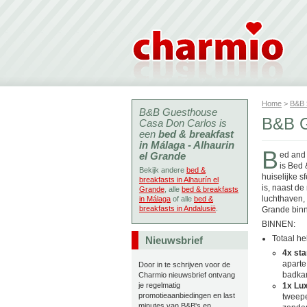
Home
>
B&B
B&B Guesthouse
B&B G
Casa Don Carlos is
een
bed & breakfast
in Málaga - Alhaurin
B
el Grande
ed and
is Bed 
Bekijk andere
bed &
huiselijke s
breakfasts in Alhaurín el
is, naast de
Grande
, alle
bed & breakfasts
luchthaven, 
in Málaga
of alle
bed &
breakfasts in Andalusië
.
Grande binn
BINNEN:
Totaal he
Nieuwsbrief
4x st
apart
Door in te schrijven voor de
badkam
Charmio nieuwsbrief ontvang
je regelmatig
1x Lu
promotieaanbiedingen en last
tweepe
minutes van B&B's en