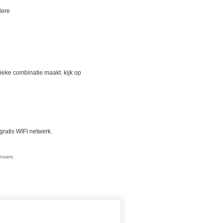
dere
nieke combinatie maakt. kijk op
 gratis WIFI netwerk.
enaars.