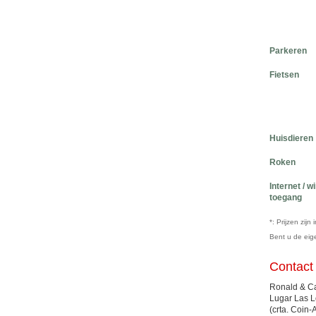
Parkeren
Fietsen
Huisdieren
Roken
Internet / w
toegang
*: Prijzen zij
Bent u de ei
Contact
Ronald & Ca
Lugar Las L
(crta. Coin-