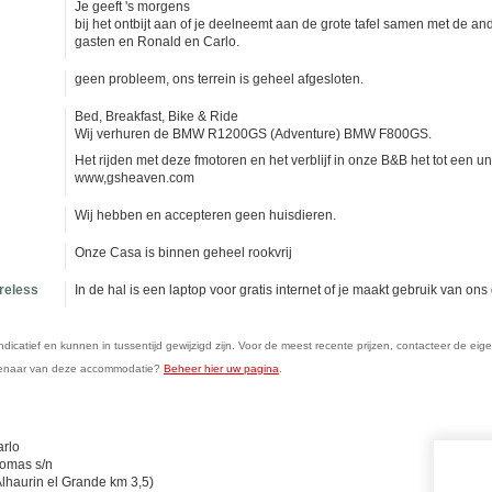
Je geeft 's morgens
bij het ontbijt aan of je deelneemt aan de grote tafel samen met de an
gasten en Ronald en Carlo.
geen probleem, ons terrein is geheel afgesloten.
Bed, Breakfast, Bike & Ride
Wij verhuren de BMW R1200GS (Adventure) BMW F800GS.
Het rijden met deze fmotoren en het verblijf in onze B&B het tot een u
www,gsheaven.com
Wij hebben en accepteren geen huisdieren.
Onze Casa is binnen geheel rookvrij
ireless
In de hal is een laptop voor gratis internet of je maakt gebruik van ons
n indicatief en kunnen in tussentijd gewijzigd zijn. Voor de meest recente prijzen, contacteer de eig
genaar van deze accommodatie?
Beheer hier uw pagina
.
rlo
omas s/n
Alhaurin el Grande km 3,5)