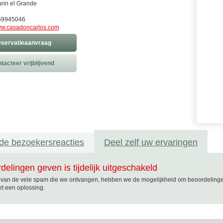
rin el Grande
69945046
w.casadoncarlos.com
servatieaanvraag
tacteer vrijblijvend
de bezoekersreacties
Deel zelf uw ervaringen
delingen geven is tijdelijk uitgeschakeld
van de vele spam die we ontvangen, hebben we de mogelijkheid om beoordelingen t
t een oplossing.