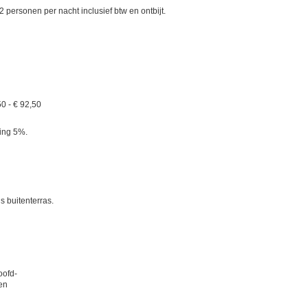
personen per nacht inclusief btw en ontbijt.
50 - € 92,50
ing 5%.
s buitenterras.
oofd-
en