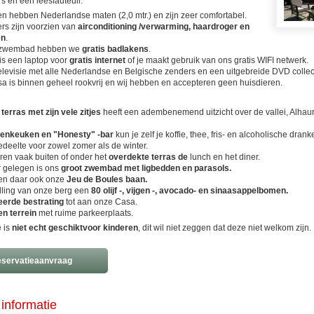
rs en een leesfauteuil.
n hebben Nederlandse maten (2,0 mtr.) en zijn zeer comfortabel.
rs zijn voorzien van
airconditioning /verwarming, haardroger en
en
.
t zwembad hebben we
gratis badlakens
.
 is een laptop voor
gratis internet
of je maakt gebruik van ons gratis WIFI netwerk.
televisie met alle Nederlandse en Belgische zenders en een uitgebreide DVD collec
a is binnen geheel rookvrij en wij hebben en accepteren geen huisdieren.
e
terras met zijn vele zitjes
heeft een adembenemend uitzicht over de vallei, Alhaur
tenkeuken en "Honesty" -bar
kun je zelf je koffie, thee, fris- en alcoholische dra
deelte voor zowel zomer als de winter.
ren vaak buiten of onder het
overdekte terras de
lunch en het diner.
r gelegen is ons
groot zwembad
met ligbedden en parasols.
en daar ook onze
Jeu de Boules baan.
lling van onze berg een
80 olij
f -, vijgen -,
avocado- en sinaasappelbomen.
eerde bestrating
tot aan onze Casa.
en terrein
met ruime parkeerplaats.
e is
niet echt geschikt
voor kinderen
, dit wil niet zeggen dat deze niet welkom zijn.
servatieaanvraag
informatie