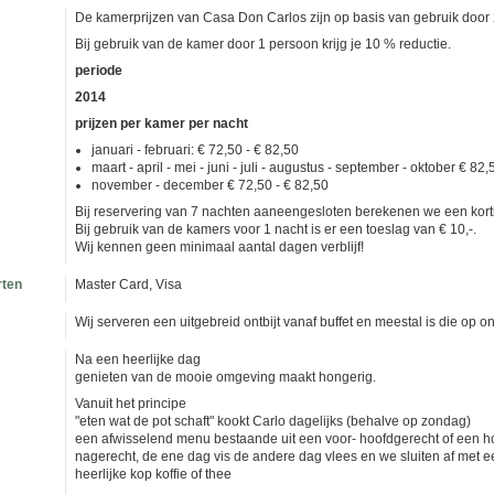
De kamerprijzen van Casa Don Carlos zijn op basis van gebruik door 2 
Bij gebruik van de kamer door 1 persoon krijg je 10 % reductie.
periode
2014
prijzen per kamer per nacht
januari - februari: € 72,50 - € 82,50
maart - april - mei - juni - juli - augustus - september - oktober € 82,
november - december € 72,50 - € 82,50
Bij reservering van 7 nachten aaneengesloten berekenen we een kort
Bij gebruik van de kamers voor 1 nacht is er een toeslag van € 10,-.
Wij kennen geen minimaal aantal dagen verblijf!
rten
Master Card, Visa
Wij serveren een uitgebreid ontbijt vanaf buffet en meestal is die op on
Na een heerlijke dag
genieten van de mooie omgeving maakt hongerig.
Vanuit het principe
"eten wat de pot schaft" kookt Carlo dagelijks (behalve op zondag)
een afwisselend menu bestaande uit een voor- hoofdgerecht of een h
nagerecht, de ene dag vis de andere dag vlees en we sluiten af met e
heerlijke kop koffie of thee