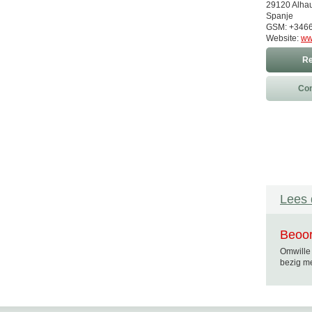
29120 Alhau
Spanje
GSM: +346
Website:
ww
Re
Con
Lees 
Beoor
Omwille 
bezig me