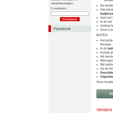
zende
vakantiewoningen.
De bedde
E-mailadres
Alle kame
badjass
Voor he
In de hal
Sateliet 
Facebook
Onze Cas
BUITEN:
Het grot
Nevada.
In de
bui
lounge ge
We serve
Wat lage
Wij hebb
Op de he
Geasfalt
Afgeslot
Onze locati
Re
Verdere 