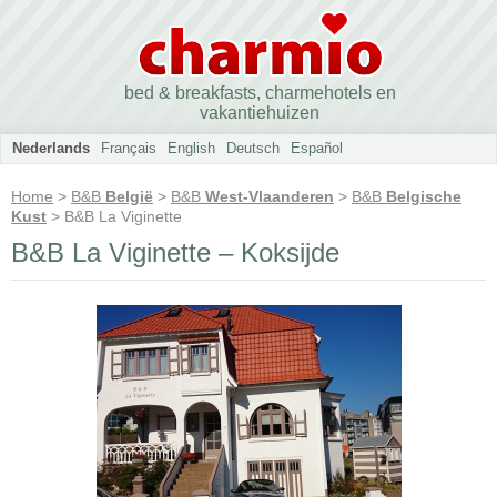
bed & breakfasts, charmehotels en
vakantiehuizen
Nederlands
Français
English
Deutsch
Español
Home
>
B&B
België
>
B&B
West-Vlaanderen
>
B&B
Belgische
Kust
> B&B La Viginette
B&B La Viginette – Koksijde