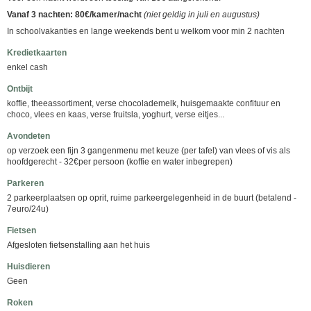
Vanaf 3 nachten: 80€/kamer/nacht
(niet geldig in juli en augustus)
In schoolvakanties en lange weekends bent u welkom voor min 2 nachten
Kredietkaarten
enkel cash
Ontbijt
koffie, theeassortiment, verse chocolademelk, huisgemaakte confituur en
choco, vlees en kaas, verse fruitsla, yoghurt, verse eitjes...
Avondeten
op verzoek een fijn 3 gangenmenu met keuze (per tafel) van vlees of vis als
hoofdgerecht - 32€per persoon (koffie en water inbegrepen)
Parkeren
2 parkeerplaatsen op oprit, ruime parkeergelegenheid in de buurt (betalend -
7euro/24u)
Fietsen
Afgesloten fietsenstalling aan het huis
Huisdieren
Geen
Roken