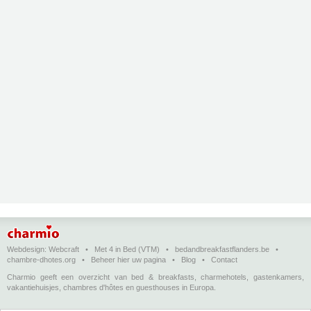
Webdesign:
Webcraft
•
Met 4 in Bed (VTM)
•
bedandbreakfastflanders.be
•
chambre-dhotes.org
•
Beheer hier uw pagina
•
Blog
•
Contact
Charmio geeft een overzicht van bed & breakfasts, charmehotels, gastenkamers,
vakantiehuisjes, chambres d'hôtes en guesthouses in Europa.