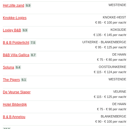
WESTENDE
Het zilte zand
9.9
KNOKKE-HEIST
Knokke-Logies
€ 85 - € 100
per nacht
KOKSIJDE
Loxley B&B
9.9
€ 135 - € 145
per nacht
UITKERKE - BLANKENBERGE
B & B Polderlicht
7.5
€ 95 - € 125
per nacht
DE HAAN
B&B Villa Gallica
8.7
€ 75 - € 80
per nacht
OOSTDUINKERKE
Soluna
9.4
€ 115 - € 124
per nacht
WESTENDE
The Pipers
9.1
VEURNE
De Veurse Slaper
€ 115 - € 125
per nacht
DE HAAN
Hotel Bilderdijk
€ 75 - € 90
per nacht
BLANKENBERGE
B & B Annelou
€ 90 - € 100
per nacht