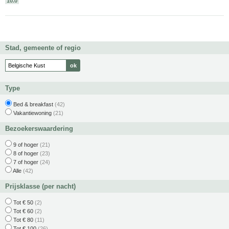
10.0
Stad, gemeente of regio
Type
Bed & breakfast
(42)
Vakantiewoning
(21)
Bezoekerswaardering
9 of hoger
(21)
8 of hoger
(23)
7 of hoger
(24)
Alle
(42)
Prijsklasse (per nacht)
Tot € 50
(2)
Tot € 60
(2)
Tot € 80
(11)
Tot € 100
(26)