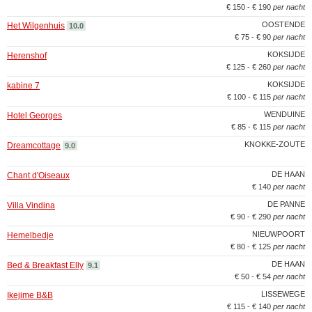
€ 150 - € 190
per nacht
OOSTENDE
Het Wilgenhuis
10.0
€ 75 - € 90
per nacht
KOKSIJDE
Herenshof
€ 125 - € 260
per nacht
KOKSIJDE
kabine 7
€ 100 - € 115
per nacht
WENDUINE
Hotel Georges
€ 85 - € 115
per nacht
KNOKKE-ZOUTE
Dreamcottage
9.0
DE HAAN
Chant d'Oiseaux
€ 140
per nacht
DE PANNE
Villa Vindina
€ 90 - € 290
per nacht
NIEUWPOORT
Hemelbedje
€ 80 - € 125
per nacht
DE HAAN
Bed & Breakfast Elly
9.1
€ 50 - € 54
per nacht
LISSEWEGE
Ikejime B&B
€ 115 - € 140
per nacht