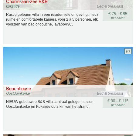
Charm-aan-zee B&B
koksijde
Bed & breakfast
€ 75 - € 95
Rustig gelegen villa in een residentiële omgeving, met 3
per nacht
ruime en comfortabele kamers, voor 2 à 5 personen, elk
voorzien van bad of douche, lavabo/WC.
9.7
Beachhouse
Oostduinkerke
Bed & breakfast
€ 90 - € 115
NIEUW gebouwde B&B-villa centraal gelegen tussen
per nacht
Oostduinkerke en Koksijde op 2 km van het strand.