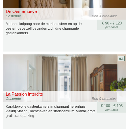
De Oesterhoeve
Oostende
Bed & breakfast
€ 90 - € 120
Met een knipoog naar de maritiemsfeer en op de
per nacht
oesterhoeve zelf bevinden zich drie charmante
gastenkamers.
9.1
La Passion Interdite
Oostende
Bed & breakfast
€ 100 - € 105
Karaktervolle gastenkamers in charmant herenhuis,
per nacht
vlakbij Station, Jachthaven en stadscentrum. Vlakbij grote
gratis randparking.