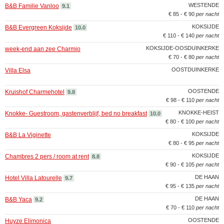
WESTENDE
B&B Familie Vanloo
9.1
€ 85 - € 90
per nacht
KOKSIJDE
B&B Evergreen Koksijde
10.0
€ 110 - € 140
per nacht
KOKSIJDE-OOSDUINKERKE
week-end aan zee Charmio
€ 70 - € 80
per nacht
OOSTDUINKERKE
Villa Elsa
OOSTENDE
Kruishof Charmehotel
9.8
€ 98 - € 110
per nacht
KNOKKE-HEIST
Knokke- Guestroom, gastenverblijf, bed no breakfast
10.0
€ 80 - € 100
per nacht
KOKSIJDE
B&B La Viginette
€ 80 - € 95
per nacht
KOKSIJDE
Chambres 2 pers / room at rent
8.8
€ 90 - € 105
per nacht
DE HAAN
Hotel Villa Latourelle
9.7
€ 95 - € 135
per nacht
DE HAAN
B&B Yaca
9.2
€ 70 - € 110
per nacht
OOSTENDE
Huyze Elimonica